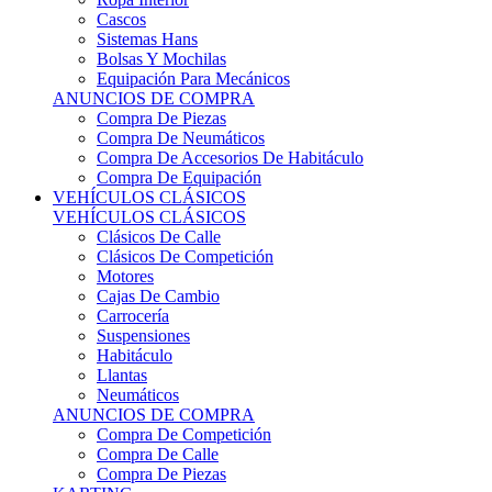
Sistemas Hans
Bolsas Y Mochilas
Equipación Para Mecánicos
ANUNCIOS DE COMPRA
Compra De Piezas
Compra De Neumáticos
Compra De Accesorios De Habitáculo
Compra De Equipación
VEHÍCULOS CLÁSICOS
VEHÍCULOS CLÁSICOS
Clásicos De Calle
Clásicos De Competición
Motores
Cajas De Cambio
Carrocería
Suspensiones
Habitáculo
Llantas
Neumáticos
ANUNCIOS DE COMPRA
Compra De Competición
Compra De Calle
Compra De Piezas
KARTING
KARTING