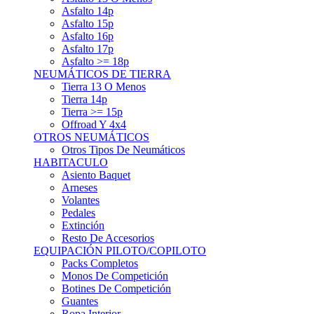
Asfalto 15p
Asfalto 16p
Asfalto 17p
Asfalto >= 18p
NEUMÁTICOS DE TIERRA
Tierra 13 O Menos
Tierra 14p
Tierra >= 15p
Offroad Y 4x4
OTROS NEUMÁTICOS
Otros Tipos De Neumáticos
HABITACULO
Asiento Baquet
Arneses
Volantes
Pedales
Extinción
Resto De Accesorios
EQUIPACIÓN PILOTO/COPILOTO
Packs Completos
Monos De Competición
Botines De Competición
Guantes
Ropa Interior
Cascos