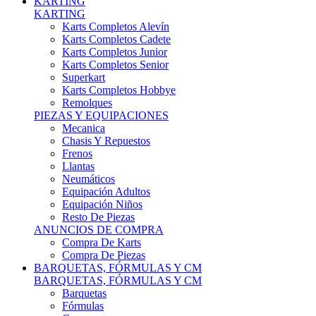
Karts Completos Alevín
Karts Completos Cadete
Karts Completos Junior
Karts Completos Senior
Superkart
Karts Completos Hobbye
Remolques
PIEZAS Y EQUIPACIONES
Mecanica
Chasis Y Repuestos
Frenos
Llantas
Neumáticos
Equipación Adultos
Equipación Niños
Resto De Piezas
ANUNCIOS DE COMPRA
Compra De Karts
Compra De Piezas
BARQUETAS, FÓRMULAS Y CM
BARQUETAS, FÓRMULAS Y CM
Barquetas
Fórmulas
Cm
Prototipos