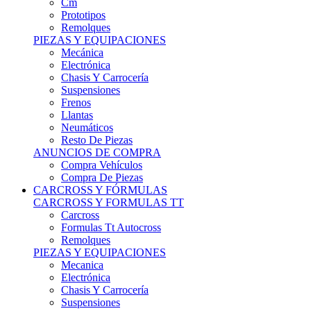
Remolques
PIEZAS Y EQUIPACIONES
Mecánica
Electrónica
Chasis Y Carrocería
Suspensiones
Frenos
Llantas
Neumáticos
Resto De Piezas
ANUNCIOS DE COMPRA
Compra Vehículos
Compra De Piezas
CARCROSS Y FÓRMULAS
CARCROSS Y FORMULAS TT
Carcross
Formulas Tt Autocross
Remolques
PIEZAS Y EQUIPACIONES
Mecanica
Electrónica
Chasis Y Carrocería
Suspensiones
Frenos
Llantas