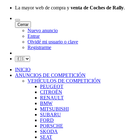
La mayor web de compra y
venta de Coches de Rally
.
Cerrar
Nuevo anuncio
Entrar
Olvidé mi usuario o clave
Registrarme
INICIO
ANUNCIOS DE COMPETICIÓN
VEHÍCULOS DE COMPETICIÓN
PEUGEOT
CITROËN
RENAULT
BMW
MITSUBISHI
SUBARU
FORD
PORSCHE
SKODA
SEAT