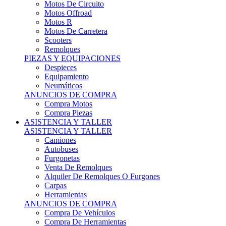
Motos Offroad
Motos R
Motos De Carretera
Scooters
Remolques
PIEZAS Y EQUIPACIONES
Despieces
Equipamiento
Neumáticos
ANUNCIOS DE COMPRA
Compra Motos
Compra Piezas
ASISTENCIA Y TALLER
ASISTENCIA Y TALLER
Camiones
Autobuses
Furgonetas
Venta De Remolques
Alquiler De Remolques O Furgones
Carpas
Herramientas
ANUNCIOS DE COMPRA
Compra De Vehículos
Compra De Herramientas