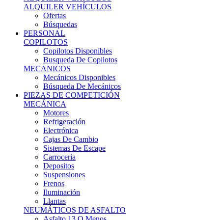
Ofertas
Búsquedas
PERSONAL
COPILOTOS
Copilotos Disponibles
Busqueda De Copilotos
MECANICOS
Mecánicos Disponibles
Búsqueda De Mecánicos
PIEZAS DE COMPETICIÓN
MECÁNICA
Motores
Refrigeración
Electrónica
Cajas De Cambio
Sistemas De Escape
Carrocería
Depositos
Suspensiones
Frenos
Iluminación
Llantas
NEUMÁTICOS DE ASFALTO
Asfalto 13 O Menos
Asfalto 14p