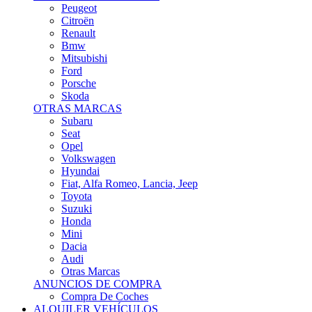
Citroën
Renault
Bmw
Mitsubishi
Ford
Porsche
Skoda
OTRAS MARCAS
Subaru
Seat
Opel
Volkswagen
Hyundai
Fiat, Alfa Romeo, Lancia, Jeep
Toyota
Suzuki
Honda
Mini
Dacia
Audi
Otras Marcas
ANUNCIOS DE COMPRA
Compra De Coches
ALQUILER VEHÍCULOS
ALQUILER VEHÍCULOS