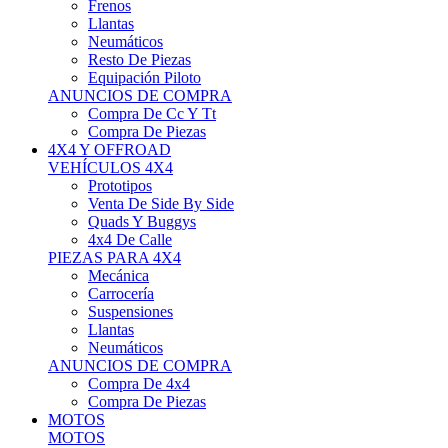
Neumáticos
Resto De Piezas
Equipación Piloto
ANUNCIOS DE COMPRA
Compra De Cc Y Tt
Compra De Piezas
4X4 Y OFFROAD
VEHÍCULOS 4X4
Prototipos
Venta De Side By Side
Quads Y Buggys
4x4 De Calle
PIEZAS PARA 4X4
Mecánica
Carrocería
Suspensiones
Llantas
Neumáticos
ANUNCIOS DE COMPRA
Compra De 4x4
Compra De Piezas
MOTOS
MOTOS
Motos De Circuito