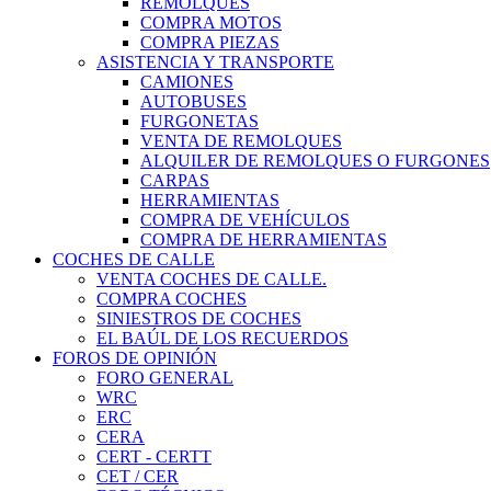
REMOLQUES
COMPRA MOTOS
COMPRA PIEZAS
ASISTENCIA Y TRANSPORTE
CAMIONES
AUTOBUSES
FURGONETAS
VENTA DE REMOLQUES
ALQUILER DE REMOLQUES O FURGONES
CARPAS
HERRAMIENTAS
COMPRA DE VEHÍCULOS
COMPRA DE HERRAMIENTAS
COCHES DE CALLE
VENTA COCHES DE CALLE.
COMPRA COCHES
SINIESTROS DE COCHES
EL BAÚL DE LOS RECUERDOS
FOROS DE OPINIÓN
FORO GENERAL
WRC
ERC
CERA
CERT - CERTT
CET / CER