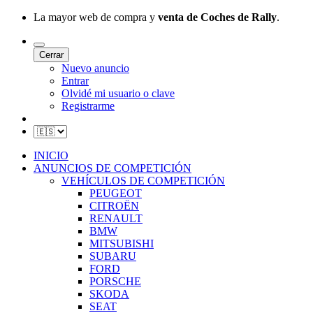
La mayor web de compra y
venta de Coches de Rally
.
Cerrar
Nuevo anuncio
Entrar
Olvidé mi usuario o clave
Registrarme
INICIO
ANUNCIOS DE COMPETICIÓN
VEHÍCULOS DE COMPETICIÓN
PEUGEOT
CITROËN
RENAULT
BMW
MITSUBISHI
SUBARU
FORD
PORSCHE
SKODA
SEAT