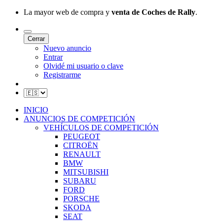
La mayor web de compra y
venta de Coches de Rally
.
Cerrar
Nuevo anuncio
Entrar
Olvidé mi usuario o clave
Registrarme
INICIO
ANUNCIOS DE COMPETICIÓN
VEHÍCULOS DE COMPETICIÓN
PEUGEOT
CITROËN
RENAULT
BMW
MITSUBISHI
SUBARU
FORD
PORSCHE
SKODA
SEAT