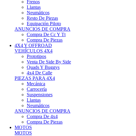
Neumáticos
Resto De Piezas
Equipación Piloto
ANUNCIOS DE COMPRA
Compra De Cc Y Tt
Compra De Piezas
4X4 Y OFFROAD
VEHÍCULOS 4X4
Prototipos
Venta De Side By Side
Quads Y Buggys
4x4 De Calle
PIEZAS PARA 4X4
Mecánica
Carrocería
Suspensiones
Llantas
Neumáticos
ANUNCIOS DE COMPRA
Compra De 4x4
Compra De Piezas
MOTOS
MOTOS
Motos De Circuito