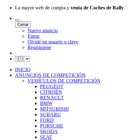
La mayor web de compra y
venta de Coches de Rally
.
Cerrar
Nuevo anuncio
Entrar
Olvidé mi usuario o clave
Registrarme
INICIO
ANUNCIOS DE COMPETICIÓN
VEHÍCULOS DE COMPETICIÓN
PEUGEOT
CITROËN
RENAULT
BMW
MITSUBISHI
SUBARU
FORD
PORSCHE
SKODA
SEAT