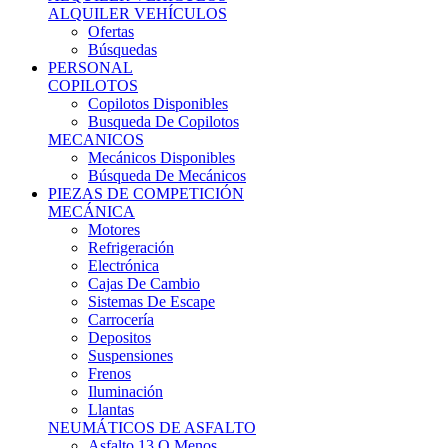
Ofertas
Búsquedas
PERSONAL
COPILOTOS
Copilotos Disponibles
Busqueda De Copilotos
MECANICOS
Mecánicos Disponibles
Búsqueda De Mecánicos
PIEZAS DE COMPETICIÓN
MECÁNICA
Motores
Refrigeración
Electrónica
Cajas De Cambio
Sistemas De Escape
Carrocería
Depositos
Suspensiones
Frenos
Iluminación
Llantas
NEUMÁTICOS DE ASFALTO
Asfalto 13 O Menos
Asfalto 14p