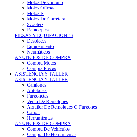
Motos Offroad
Motos R
Motos De Carretera
Scooters
Remolques
PIEZAS Y EQUIPACIONES
Despieces
Equipamiento
Neumáticos
ANUNCIOS DE COMPRA
Compra Motos
Compra Piezas
ASISTENCIA Y TALLER
ASISTENCIA Y TALLER
Camiones
Autobuses
Furgonetas
Venta De Remolques
Alquiler De Remolques O Furgones
Carpas
Herramientas
ANUNCIOS DE COMPRA
Compra De Vehículos
Compra De Herramientas