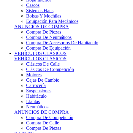
Sistemas Hans
Bolsas Y Mochilas
Equipación Para Mecánicos
ANUNCIOS DE COMPRA
Compra De Piezas
Compra De Neumáticos
Compra De Accesorios De Habitáculo
Compra De Equipación
VEHÍCULOS CLÁSICOS
VEHÍCULOS CLÁSICOS
Clásicos De Calle
Clásicos De Competición
Motores
Cajas De Cambio
Carrocería
Suspensiones
Habitáculo
Llantas
Neumáticos
ANUNCIOS DE COMPRA
Compra De Competición
Compra De Calle
Compra De Piezas
KARTING
KARTING