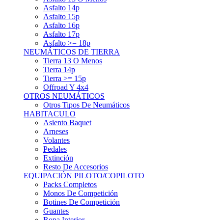
Asfalto 15p
Asfalto 16p
Asfalto 17p
Asfalto >= 18p
NEUMÁTICOS DE TIERRA
Tierra 13 O Menos
Tierra 14p
Tierra >= 15p
Offroad Y 4x4
OTROS NEUMÁTICOS
Otros Tipos De Neumáticos
HABITACULO
Asiento Baquet
Arneses
Volantes
Pedales
Extinción
Resto De Accesorios
EQUIPACIÓN PILOTO/COPILOTO
Packs Completos
Monos De Competición
Botines De Competición
Guantes
Ropa Interior
Cascos