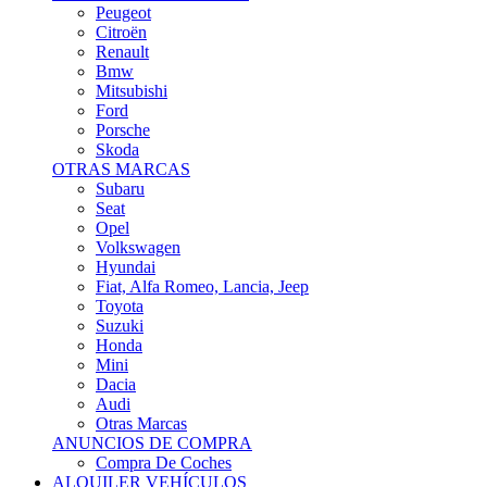
Citroën
Renault
Bmw
Mitsubishi
Ford
Porsche
Skoda
OTRAS MARCAS
Subaru
Seat
Opel
Volkswagen
Hyundai
Fiat, Alfa Romeo, Lancia, Jeep
Toyota
Suzuki
Honda
Mini
Dacia
Audi
Otras Marcas
ANUNCIOS DE COMPRA
Compra De Coches
ALQUILER VEHÍCULOS
ALQUILER VEHÍCULOS