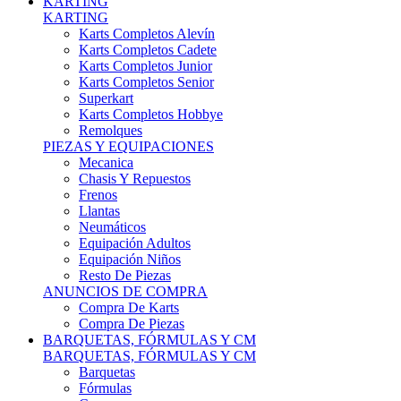
Karts Completos Alevín
Karts Completos Cadete
Karts Completos Junior
Karts Completos Senior
Superkart
Karts Completos Hobbye
Remolques
PIEZAS Y EQUIPACIONES
Mecanica
Chasis Y Repuestos
Frenos
Llantas
Neumáticos
Equipación Adultos
Equipación Niños
Resto De Piezas
ANUNCIOS DE COMPRA
Compra De Karts
Compra De Piezas
BARQUETAS, FÓRMULAS Y CM
BARQUETAS, FÓRMULAS Y CM
Barquetas
Fórmulas
Cm
Prototipos