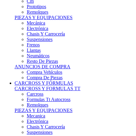
Remolques
PIEZAS Y EQUIPACIONES
Mecánica
Electrónica
Chasis Y Carrocería
Suspensiones
Frenos
Llantas
Neumáticos
Resto De Piezas
ANUNCIOS DE COMPRA
Compra Vehículos
Compra De Piezas
CARCROSS Y FÓRMULAS
CARCROSS Y FORMULAS TT
Carcross
Formulas Tt Autocross
Remolques
PIEZAS Y EQUIPACIONES
Mecanica
Electrónica
Chasis Y Carrocería
Suspensiones
Frenos
Llantas