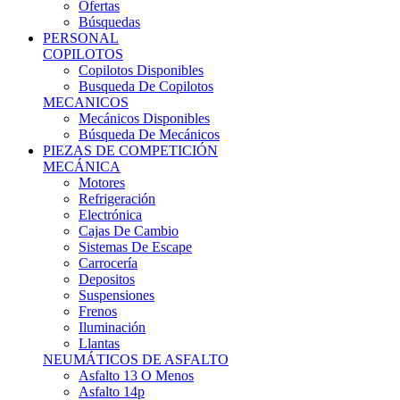
Ofertas
Búsquedas
PERSONAL
COPILOTOS
Copilotos Disponibles
Busqueda De Copilotos
MECANICOS
Mecánicos Disponibles
Búsqueda De Mecánicos
PIEZAS DE COMPETICIÓN
MECÁNICA
Motores
Refrigeración
Electrónica
Cajas De Cambio
Sistemas De Escape
Carrocería
Depositos
Suspensiones
Frenos
Iluminación
Llantas
NEUMÁTICOS DE ASFALTO
Asfalto 13 O Menos
Asfalto 14p