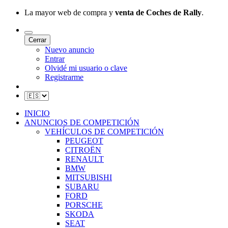
La mayor web de compra y
venta de Coches de Rally
.
Cerrar
Nuevo anuncio
Entrar
Olvidé mi usuario o clave
Registrarme
INICIO
ANUNCIOS DE COMPETICIÓN
VEHÍCULOS DE COMPETICIÓN
PEUGEOT
CITROËN
RENAULT
BMW
MITSUBISHI
SUBARU
FORD
PORSCHE
SKODA
SEAT