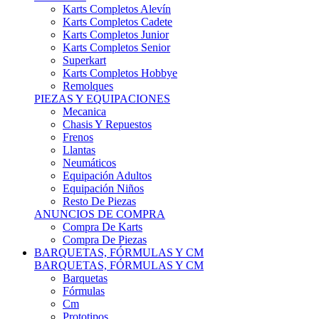
Karts Completos Alevín
Karts Completos Cadete
Karts Completos Junior
Karts Completos Senior
Superkart
Karts Completos Hobbye
Remolques
PIEZAS Y EQUIPACIONES
Mecanica
Chasis Y Repuestos
Frenos
Llantas
Neumáticos
Equipación Adultos
Equipación Niños
Resto De Piezas
ANUNCIOS DE COMPRA
Compra De Karts
Compra De Piezas
BARQUETAS, FÓRMULAS Y CM
BARQUETAS, FÓRMULAS Y CM
Barquetas
Fórmulas
Cm
Prototipos