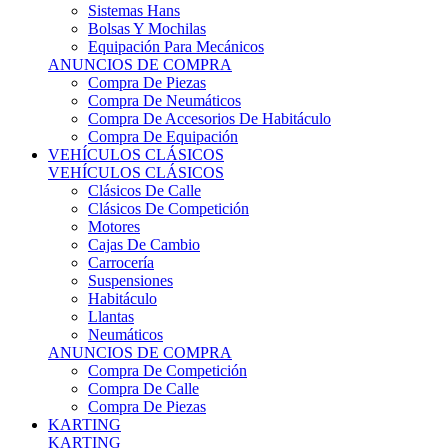
Sistemas Hans
Bolsas Y Mochilas
Equipación Para Mecánicos
ANUNCIOS DE COMPRA
Compra De Piezas
Compra De Neumáticos
Compra De Accesorios De Habitáculo
Compra De Equipación
VEHÍCULOS CLÁSICOS
VEHÍCULOS CLÁSICOS
Clásicos De Calle
Clásicos De Competición
Motores
Cajas De Cambio
Carrocería
Suspensiones
Habitáculo
Llantas
Neumáticos
ANUNCIOS DE COMPRA
Compra De Competición
Compra De Calle
Compra De Piezas
KARTING
KARTING