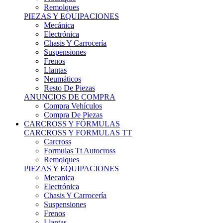
Remolques
PIEZAS Y EQUIPACIONES
Mecánica
Electrónica
Chasis Y Carrocería
Suspensiones
Frenos
Llantas
Neumáticos
Resto De Piezas
ANUNCIOS DE COMPRA
Compra Vehículos
Compra De Piezas
CARCROSS Y FÓRMULAS
CARCROSS Y FORMULAS TT
Carcross
Formulas Tt Autocross
Remolques
PIEZAS Y EQUIPACIONES
Mecanica
Electrónica
Chasis Y Carrocería
Suspensiones
Frenos
Llantas