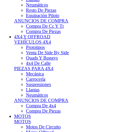
Neumáticos
Resto De Piezas
Equipación Piloto
ANUNCIOS DE COMPRA
Compra De Cc Y Tt
Compra De Piezas
4X4 Y OFFROAD
VEHÍCULOS 4X4
Prototipos
Venta De Side By Side
Quads Y Buggys
4x4 De Calle
PIEZAS PARA 4X4
Mecánica
Carrocería
Suspensiones
Llantas
Neumáticos
ANUNCIOS DE COMPRA
Compra De 4x4
Compra De Piezas
MOTOS
MOTOS
Motos De Circuito