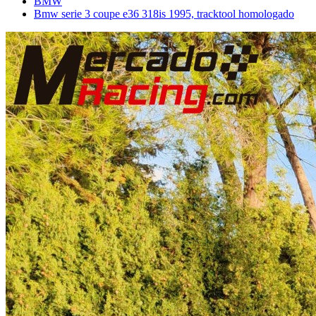
BMW
Bmw serie 3 coupe e36 318is 1995, tracktool homologado