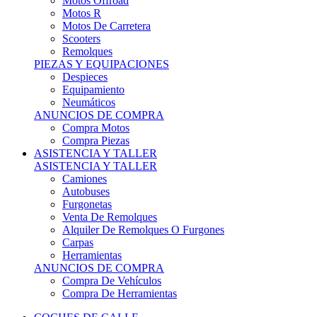
Motos Offroad
Motos R
Motos De Carretera
Scooters
Remolques
PIEZAS Y EQUIPACIONES
Despieces
Equipamiento
Neumáticos
ANUNCIOS DE COMPRA
Compra Motos
Compra Piezas
ASISTENCIA Y TALLER
ASISTENCIA Y TALLER
Camiones
Autobuses
Furgonetas
Venta De Remolques
Alquiler De Remolques O Furgones
Carpas
Herramientas
ANUNCIOS DE COMPRA
Compra De Vehículos
Compra De Herramientas