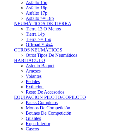
Asfalto 15p
Asfalto 16p
Asfalto 17p
Asfalto >= 18p
NEUMÁTICOS DE TIERRA
Tierra 13 O Menos
Tierra 14p
Tierra >= 15p
Offroad Y 4x4
OTROS NEUMÁTICOS
Otros Tipos De Neumáticos
HABITACULO
Asiento Baquet
Arneses
Volantes
Pedales
Extinción
Resto De Accesorios
EQUIPACIÓN PILOTO/COPILOTO
Packs Completos
Monos De Competición
Botines De Competición
Guantes
Ropa Interior
Cascos