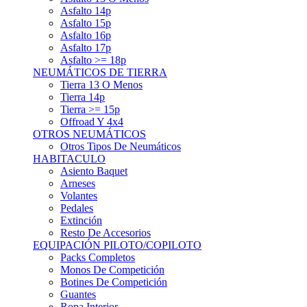
Asfalto 15p
Asfalto 16p
Asfalto 17p
Asfalto >= 18p
NEUMÁTICOS DE TIERRA
Tierra 13 O Menos
Tierra 14p
Tierra >= 15p
Offroad Y 4x4
OTROS NEUMÁTICOS
Otros Tipos De Neumáticos
HABITACULO
Asiento Baquet
Arneses
Volantes
Pedales
Extinción
Resto De Accesorios
EQUIPACIÓN PILOTO/COPILOTO
Packs Completos
Monos De Competición
Botines De Competición
Guantes
Ropa Interior
Cascos