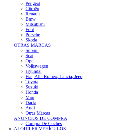
Citroën
Renault
Bmw
Mitsubishi
Ford
Porsche
Skoda
OTRAS MARCAS
Subaru
Seat
Opel
Volkswagen
Hyundai
Fiat, Alfa Romeo, Lancia, Jeep
Toyota
Suzuki
Honda
Mini
Dacia
Audi
Otras Marcas
ANUNCIOS DE COMPRA
Compra De Coches
ALQUILER VEHÍCULOS
ALQUILER VEHÍCULOS