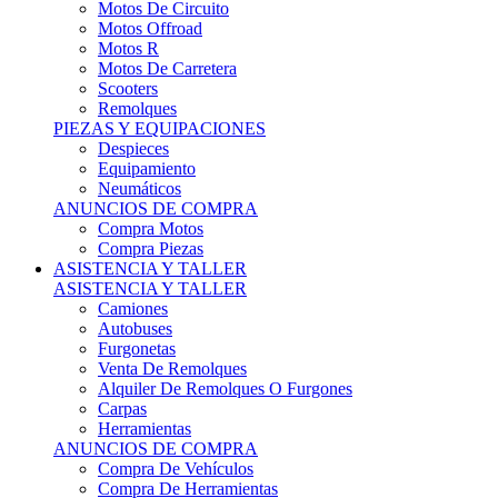
Motos Offroad
Motos R
Motos De Carretera
Scooters
Remolques
PIEZAS Y EQUIPACIONES
Despieces
Equipamiento
Neumáticos
ANUNCIOS DE COMPRA
Compra Motos
Compra Piezas
ASISTENCIA Y TALLER
ASISTENCIA Y TALLER
Camiones
Autobuses
Furgonetas
Venta De Remolques
Alquiler De Remolques O Furgones
Carpas
Herramientas
ANUNCIOS DE COMPRA
Compra De Vehículos
Compra De Herramientas