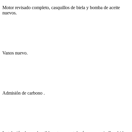
Motor revisado completo, casquillos de biela y bomba de aceite
nuevos.
Vanos nuevo.
Admisión de carbono .
Instalación de combustible entera con tubería y racoreria Goodridge