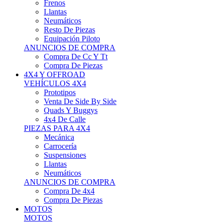
Neumáticos
Resto De Piezas
Equipación Piloto
ANUNCIOS DE COMPRA
Compra De Cc Y Tt
Compra De Piezas
4X4 Y OFFROAD
VEHÍCULOS 4X4
Prototipos
Venta De Side By Side
Quads Y Buggys
4x4 De Calle
PIEZAS PARA 4X4
Mecánica
Carrocería
Suspensiones
Llantas
Neumáticos
ANUNCIOS DE COMPRA
Compra De 4x4
Compra De Piezas
MOTOS
MOTOS
Motos De Circuito