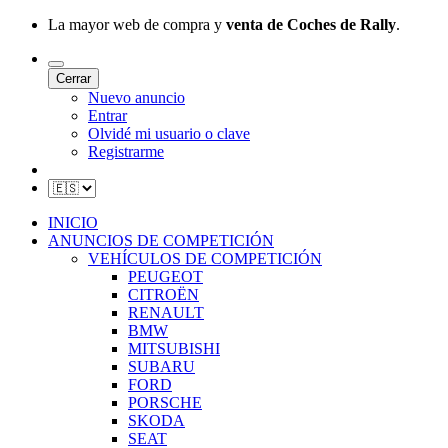
La mayor web de compra y
venta de Coches de Rally
.
Cerrar
Nuevo anuncio
Entrar
Olvidé mi usuario o clave
Registrarme
INICIO
ANUNCIOS DE COMPETICIÓN
VEHÍCULOS DE COMPETICIÓN
PEUGEOT
CITROËN
RENAULT
BMW
MITSUBISHI
SUBARU
FORD
PORSCHE
SKODA
SEAT