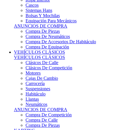
Sistemas Hans
Bolsas Y Mochilas
Equipación Para Mecánicos
ANUNCIOS DE COMPRA
Compra De Piezas
Compra De Neumáticos
Compra De Accesorios De Habitáculo
Compra De Equipación
VEHÍCULOS CLÁSICOS
VEHÍCULOS CLÁSICOS
Clásicos De Calle
Clásicos De Competición
Motores
Cajas De Cambio
Carrocería
Suspensiones
Habitáculo
Llantas
Neumáticos
ANUNCIOS DE COMPRA
Compra De Competición
Compra De Calle
Compra De Piezas
KARTING
KARTING