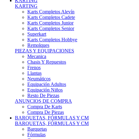
Karts Completos Alevín
Karts Completos Cadete
Karts Completos Junior
Karts Completos Senior
Superkart
Karts Completos Hobbye
Remolques
PIEZAS Y EQUIPACIONES
Mecanica
Chasis Y Repuestos
Frenos
Llantas
Neumáticos
Equipación Adultos
Equipación Niños
Resto De Piezas
ANUNCIOS DE COMPRA
Compra De Karts
Compra De Piezas
BARQUETAS, FÓRMULAS Y CM
BARQUETAS, FÓRMULAS Y CM
Barquetas
Fórmulas
Cm
Prototipos