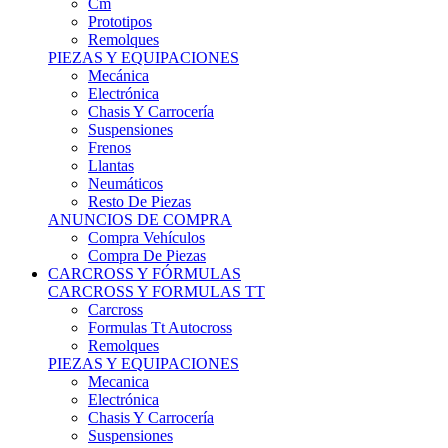
Remolques
PIEZAS Y EQUIPACIONES
Mecánica
Electrónica
Chasis Y Carrocería
Suspensiones
Frenos
Llantas
Neumáticos
Resto De Piezas
ANUNCIOS DE COMPRA
Compra Vehículos
Compra De Piezas
CARCROSS Y FÓRMULAS
CARCROSS Y FORMULAS TT
Carcross
Formulas Tt Autocross
Remolques
PIEZAS Y EQUIPACIONES
Mecanica
Electrónica
Chasis Y Carrocería
Suspensiones
Frenos
Llantas