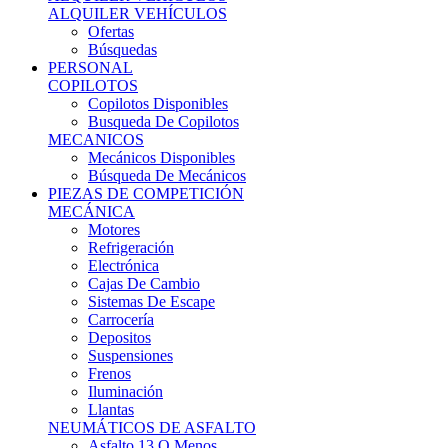
Ofertas
Búsquedas
PERSONAL
COPILOTOS
Copilotos Disponibles
Busqueda De Copilotos
MECANICOS
Mecánicos Disponibles
Búsqueda De Mecánicos
PIEZAS DE COMPETICIÓN
MECÁNICA
Motores
Refrigeración
Electrónica
Cajas De Cambio
Sistemas De Escape
Carrocería
Depositos
Suspensiones
Frenos
Iluminación
Llantas
NEUMÁTICOS DE ASFALTO
Asfalto 13 O Menos
Asfalto 14p