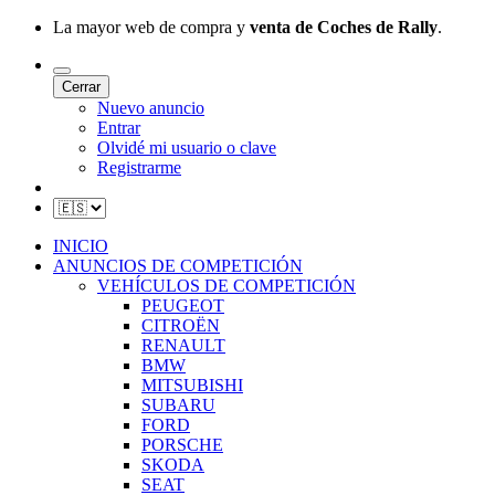
La mayor web de compra y
venta de Coches de Rally
.
Cerrar
Nuevo anuncio
Entrar
Olvidé mi usuario o clave
Registrarme
INICIO
ANUNCIOS DE COMPETICIÓN
VEHÍCULOS DE COMPETICIÓN
PEUGEOT
CITROËN
RENAULT
BMW
MITSUBISHI
SUBARU
FORD
PORSCHE
SKODA
SEAT