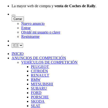
La mayor web de compra y
venta de Coches de Rally
.
Cerrar
Nuevo anuncio
Entrar
Olvidé mi usuario o clave
Registrarme
INICIO
ANUNCIOS DE COMPETICIÓN
VEHÍCULOS DE COMPETICIÓN
PEUGEOT
CITROËN
RENAULT
BMW
MITSUBISHI
SUBARU
FORD
PORSCHE
SKODA
SEAT