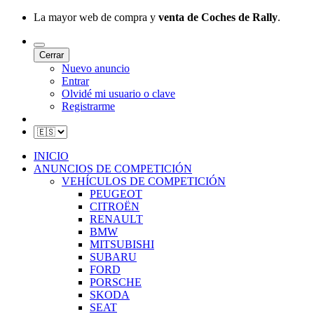
La mayor web de compra y
venta de Coches de Rally
.
Cerrar
Nuevo anuncio
Entrar
Olvidé mi usuario o clave
Registrarme
INICIO
ANUNCIOS DE COMPETICIÓN
VEHÍCULOS DE COMPETICIÓN
PEUGEOT
CITROËN
RENAULT
BMW
MITSUBISHI
SUBARU
FORD
PORSCHE
SKODA
SEAT