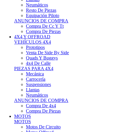
Neumáticos
Resto De Piezas
Equipación Piloto
ANUNCIOS DE COMPRA
Compra De Cc Y Tt
Compra De Piezas
4X4 Y OFFROAD
VEHÍCULOS 4X4
Prototipos
Venta De Side By Side
Quads Y Buggys
4x4 De Calle
PIEZAS PARA 4X4
Mecánica
Carrocería
Suspensiones
Llantas
Neumáticos
ANUNCIOS DE COMPRA
Compra De 4x4
Compra De Piezas
MOTOS
MOTOS
Motos De Circuito