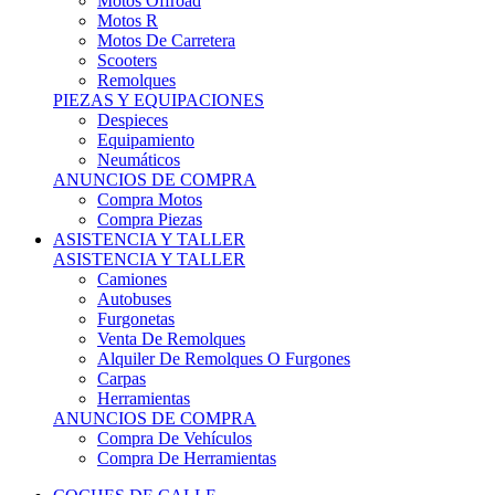
Motos Offroad
Motos R
Motos De Carretera
Scooters
Remolques
PIEZAS Y EQUIPACIONES
Despieces
Equipamiento
Neumáticos
ANUNCIOS DE COMPRA
Compra Motos
Compra Piezas
ASISTENCIA Y TALLER
ASISTENCIA Y TALLER
Camiones
Autobuses
Furgonetas
Venta De Remolques
Alquiler De Remolques O Furgones
Carpas
Herramientas
ANUNCIOS DE COMPRA
Compra De Vehículos
Compra De Herramientas