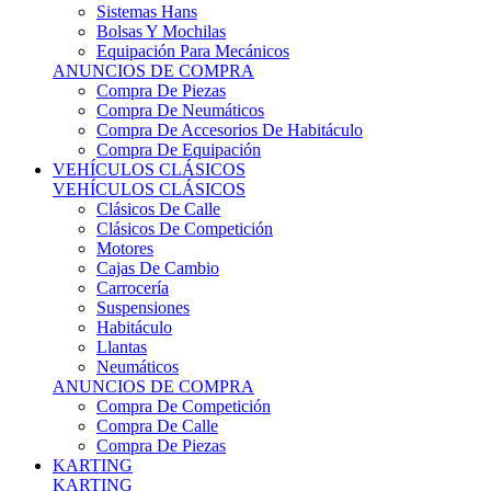
Sistemas Hans
Bolsas Y Mochilas
Equipación Para Mecánicos
ANUNCIOS DE COMPRA
Compra De Piezas
Compra De Neumáticos
Compra De Accesorios De Habitáculo
Compra De Equipación
VEHÍCULOS CLÁSICOS
VEHÍCULOS CLÁSICOS
Clásicos De Calle
Clásicos De Competición
Motores
Cajas De Cambio
Carrocería
Suspensiones
Habitáculo
Llantas
Neumáticos
ANUNCIOS DE COMPRA
Compra De Competición
Compra De Calle
Compra De Piezas
KARTING
KARTING