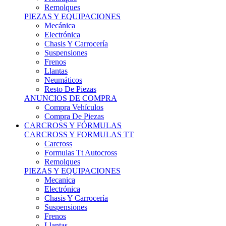
Remolques
PIEZAS Y EQUIPACIONES
Mecánica
Electrónica
Chasis Y Carrocería
Suspensiones
Frenos
Llantas
Neumáticos
Resto De Piezas
ANUNCIOS DE COMPRA
Compra Vehículos
Compra De Piezas
CARCROSS Y FÓRMULAS
CARCROSS Y FORMULAS TT
Carcross
Formulas Tt Autocross
Remolques
PIEZAS Y EQUIPACIONES
Mecanica
Electrónica
Chasis Y Carrocería
Suspensiones
Frenos
Llantas