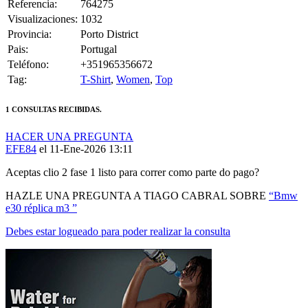
Referencia:
764275
Visualizaciones:
1032
Provincia:
Porto District
Pais:
Portugal
Teléfono:
+351965356672
Tag:
T-Shirt
,
Women
,
Top
1 CONSULTAS RECIBIDAS.
HACER UNA PREGUNTA
EFE84
el 11-Ene-2026 13:11
Aceptas clio 2 fase 1 listo para correr como parte do pago?
HAZLE UNA PREGUNTA A TIAGO CABRAL SOBRE
“Bmw
e30 réplica m3 ”
Debes estar logueado para poder realizar la consulta