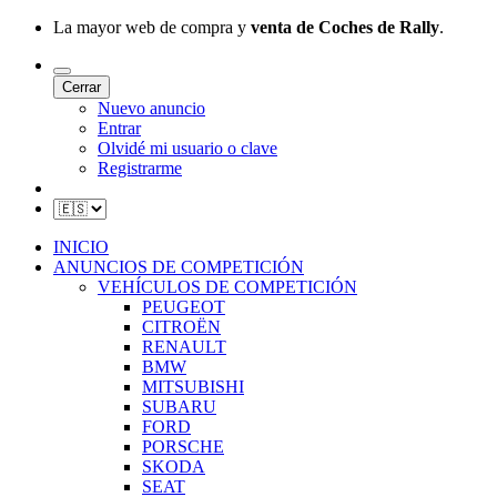
La mayor web de compra y
venta de Coches de Rally
.
Cerrar
Nuevo anuncio
Entrar
Olvidé mi usuario o clave
Registrarme
INICIO
ANUNCIOS DE COMPETICIÓN
VEHÍCULOS DE COMPETICIÓN
PEUGEOT
CITROËN
RENAULT
BMW
MITSUBISHI
SUBARU
FORD
PORSCHE
SKODA
SEAT