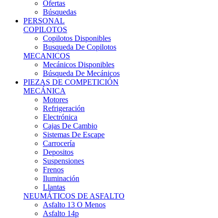
Ofertas
Búsquedas
PERSONAL
COPILOTOS
Copilotos Disponibles
Busqueda De Copilotos
MECANICOS
Mecánicos Disponibles
Búsqueda De Mecánicos
PIEZAS DE COMPETICIÓN
MECÁNICA
Motores
Refrigeración
Electrónica
Cajas De Cambio
Sistemas De Escape
Carrocería
Depositos
Suspensiones
Frenos
Iluminación
Llantas
NEUMÁTICOS DE ASFALTO
Asfalto 13 O Menos
Asfalto 14p