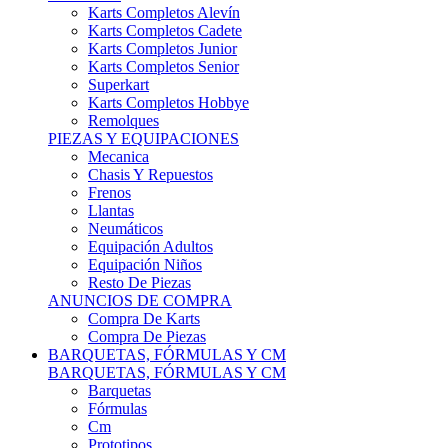
Karts Completos Alevín
Karts Completos Cadete
Karts Completos Junior
Karts Completos Senior
Superkart
Karts Completos Hobbye
Remolques
PIEZAS Y EQUIPACIONES
Mecanica
Chasis Y Repuestos
Frenos
Llantas
Neumáticos
Equipación Adultos
Equipación Niños
Resto De Piezas
ANUNCIOS DE COMPRA
Compra De Karts
Compra De Piezas
BARQUETAS, FÓRMULAS Y CM
BARQUETAS, FÓRMULAS Y CM
Barquetas
Fórmulas
Cm
Prototipos