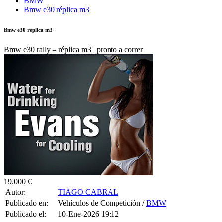
BMW
Bmw e30 réplica m3
Bmw e30 réplica m3
Bmw e30 rally – réplica m3 | pronto a correr
19.000 €
Autor:
TIAGO CABRAL
Publicado en:
Vehículos de Competición /
BMW
Publicado el:
10-Ene-2026 19:12