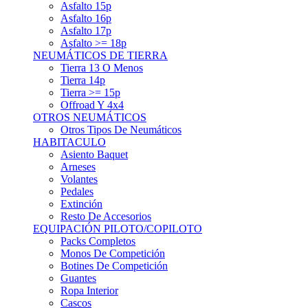
Asfalto 15p
Asfalto 16p
Asfalto 17p
Asfalto >= 18p
NEUMÁTICOS DE TIERRA
Tierra 13 O Menos
Tierra 14p
Tierra >= 15p
Offroad Y 4x4
OTROS NEUMÁTICOS
Otros Tipos De Neumáticos
HABITACULO
Asiento Baquet
Arneses
Volantes
Pedales
Extinción
Resto De Accesorios
EQUIPACIÓN PILOTO/COPILOTO
Packs Completos
Monos De Competición
Botines De Competición
Guantes
Ropa Interior
Cascos