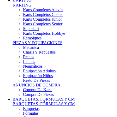
Karts Completos Alevín
Karts Completos Cadete
Karts Completos Junior
Karts Completos Senior
Superkart
Karts Completos Hobbye
Remolques
PIEZAS Y EQUIPACIONES
Mecanica
Chasis Y Repuestos
Frenos
Llantas
Neumáticos
Equipación Adultos
Equipación Niños
Resto De Piezas
ANUNCIOS DE COMPRA
Compra De Karts
Compra De Piezas
BARQUETAS, FÓRMULAS Y CM
BARQUETAS, FÓRMULAS Y CM
Barquetas
Fórmulas
Cm
Prototipos