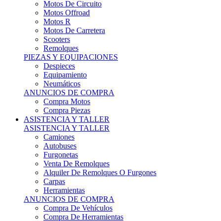
Motos Offroad
Motos R
Motos De Carretera
Scooters
Remolques
PIEZAS Y EQUIPACIONES
Despieces
Equipamiento
Neumáticos
ANUNCIOS DE COMPRA
Compra Motos
Compra Piezas
ASISTENCIA Y TALLER
ASISTENCIA Y TALLER
Camiones
Autobuses
Furgonetas
Venta De Remolques
Alquiler De Remolques O Furgones
Carpas
Herramientas
ANUNCIOS DE COMPRA
Compra De Vehículos
Compra De Herramientas