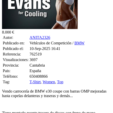
8.000 €
Autor:
ANITA2326
Publicado en:
Vehículos de Competición /
BMW
Publicado el:
10-Sep-2025 16:41
Referencia:
762519
Visualizaciones:
3697
Provincia:
Cantabria
Pais:
España
Teléfono:
650408866
Tag:
T-Shirt
,
Women
,
Top
Vendo carrocería de BMW e30 coupe con barras OMP mejoradas
hasta copelas delanteras y traseras y demás...
Tiene montado puente trasero de discos con freno de mano
hidráulico, repartidor de frenada, tuberías de freno nuevas de cobre.