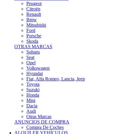
Citroën
Renault
Bmw
Mitsubishi
Ford
Porsche
Skoda
OTRAS MARCAS
Subaru
Seat
Opel
Volkswagen
Hyundai
Fiat, Alfa Romeo, Lancia, Jeep
Toyota
Suzuki
Honda
Mini
Dacia
Audi
Otras Marcas
ANUNCIOS DE COMPRA
Compra De Coches
ALQUILER VEHÍCULOS
ALQUILER VEHÍCULOS