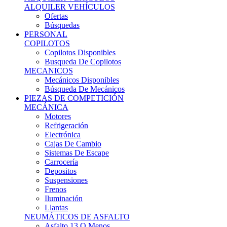
Ofertas
Búsquedas
PERSONAL
COPILOTOS
Copilotos Disponibles
Busqueda De Copilotos
MECANICOS
Mecánicos Disponibles
Búsqueda De Mecánicos
PIEZAS DE COMPETICIÓN
MECÁNICA
Motores
Refrigeración
Electrónica
Cajas De Cambio
Sistemas De Escape
Carrocería
Depositos
Suspensiones
Frenos
Iluminación
Llantas
NEUMÁTICOS DE ASFALTO
Asfalto 13 O Menos
Asfalto 14p