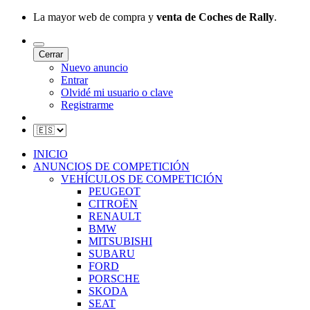
La mayor web de compra y
venta de Coches de Rally
.
Cerrar
Nuevo anuncio
Entrar
Olvidé mi usuario o clave
Registrarme
INICIO
ANUNCIOS DE COMPETICIÓN
VEHÍCULOS DE COMPETICIÓN
PEUGEOT
CITROËN
RENAULT
BMW
MITSUBISHI
SUBARU
FORD
PORSCHE
SKODA
SEAT