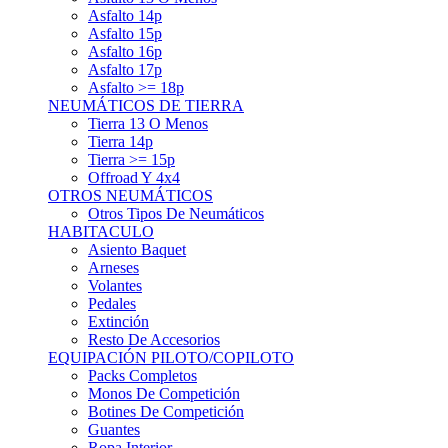
Asfalto 15p
Asfalto 16p
Asfalto 17p
Asfalto >= 18p
NEUMÁTICOS DE TIERRA
Tierra 13 O Menos
Tierra 14p
Tierra >= 15p
Offroad Y 4x4
OTROS NEUMÁTICOS
Otros Tipos De Neumáticos
HABITACULO
Asiento Baquet
Arneses
Volantes
Pedales
Extinción
Resto De Accesorios
EQUIPACIÓN PILOTO/COPILOTO
Packs Completos
Monos De Competición
Botines De Competición
Guantes
Ropa Interior
Cascos