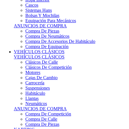
Sistemas Hans
Bolsas Y Mochilas
Equipación Para Mecánicos
ANUNCIOS DE COMPRA
Compra De Piezas
Compra De Neumáticos
Compra De Accesorios De Habitáculo
Compra De Equipación
VEHÍCULOS CLÁSICOS
VEHÍCULOS CLÁSICOS
Clásicos De Calle
Clásicos De Competición
Motores
Cajas De Cambio
Carrocería
Suspensiones
Habitáculo
Llantas
Neumáticos
ANUNCIOS DE COMPRA
Compra De Competición
Compra De Calle
Compra De Piezas
KARTING
KARTING