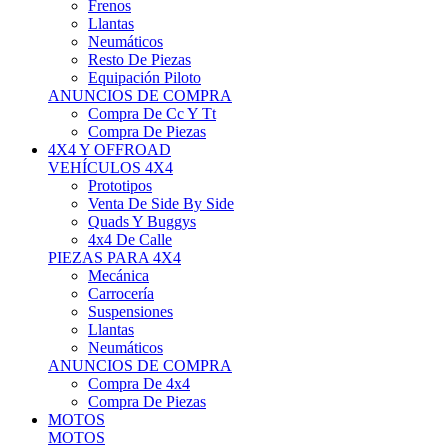
Neumáticos
Resto De Piezas
Equipación Piloto
ANUNCIOS DE COMPRA
Compra De Cc Y Tt
Compra De Piezas
4X4 Y OFFROAD
VEHÍCULOS 4X4
Prototipos
Venta De Side By Side
Quads Y Buggys
4x4 De Calle
PIEZAS PARA 4X4
Mecánica
Carrocería
Suspensiones
Llantas
Neumáticos
ANUNCIOS DE COMPRA
Compra De 4x4
Compra De Piezas
MOTOS
MOTOS
Motos De Circuito