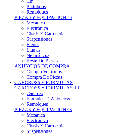
Remolques
PIEZAS Y EQUIPACIONES
Mecánica
Electrónica
Chasis Y Carrocería
Suspensiones
Frenos
Llantas
Neumáticos
Resto De Piezas
ANUNCIOS DE COMPRA
Compra Vehículos
Compra De Piezas
CARCROSS Y FÓRMULAS
CARCROSS Y FORMULAS TT
Carcross
Formulas Tt Autocross
Remolques
PIEZAS Y EQUIPACIONES
Mecanica
Electrónica
Chasis Y Carrocería
Suspensiones
Frenos
Llantas