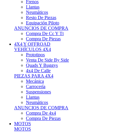
Neumáticos
Resto De Piezas
Equipación Piloto
ANUNCIOS DE COMPRA
Compra De Cc Y Tt
Compra De Piezas
4X4 Y OFFROAD
VEHÍCULOS 4X4
Prototipos
Venta De Side By Side
Quads Y Buggys
4x4 De Calle
PIEZAS PARA 4X4
Mecánica
Carrocería
Suspensiones
Llantas
Neumáticos
ANUNCIOS DE COMPRA
Compra De 4x4
Compra De Piezas
MOTOS
MOTOS
Motos De Circuito