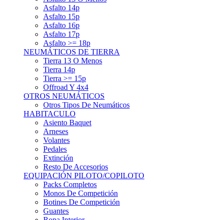
Asfalto 15p
Asfalto 16p
Asfalto 17p
Asfalto >= 18p
NEUMÁTICOS DE TIERRA
Tierra 13 O Menos
Tierra 14p
Tierra >= 15p
Offroad Y 4x4
OTROS NEUMÁTICOS
Otros Tipos De Neumáticos
HABITACULO
Asiento Baquet
Arneses
Volantes
Pedales
Extinción
Resto De Accesorios
EQUIPACIÓN PILOTO/COPILOTO
Packs Completos
Monos De Competición
Botines De Competición
Guantes
Ropa Interior
Cascos