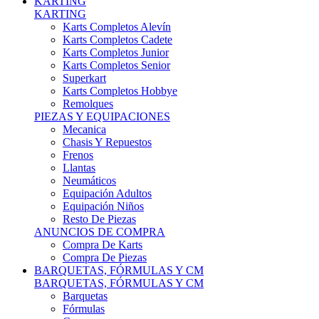
Karts Completos Alevín
Karts Completos Cadete
Karts Completos Junior
Karts Completos Senior
Superkart
Karts Completos Hobbye
Remolques
PIEZAS Y EQUIPACIONES
Mecanica
Chasis Y Repuestos
Frenos
Llantas
Neumáticos
Equipación Adultos
Equipación Niños
Resto De Piezas
ANUNCIOS DE COMPRA
Compra De Karts
Compra De Piezas
BARQUETAS, FÓRMULAS Y CM
BARQUETAS, FÓRMULAS Y CM
Barquetas
Fórmulas
Cm
Prototipos