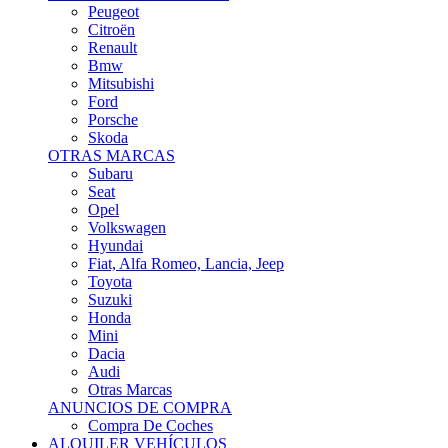
Citroën
Renault
Bmw
Mitsubishi
Ford
Porsche
Skoda
OTRAS MARCAS
Subaru
Seat
Opel
Volkswagen
Hyundai
Fiat, Alfa Romeo, Lancia, Jeep
Toyota
Suzuki
Honda
Mini
Dacia
Audi
Otras Marcas
ANUNCIOS DE COMPRA
Compra De Coches
ALQUILER VEHÍCULOS
ALQUILER VEHÍCULOS