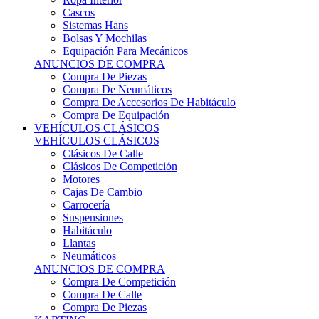
Sistemas Hans
Bolsas Y Mochilas
Equipación Para Mecánicos
ANUNCIOS DE COMPRA
Compra De Piezas
Compra De Neumáticos
Compra De Accesorios De Habitáculo
Compra De Equipación
VEHÍCULOS CLÁSICOS
VEHÍCULOS CLÁSICOS
Clásicos De Calle
Clásicos De Competición
Motores
Cajas De Cambio
Carrocería
Suspensiones
Habitáculo
Llantas
Neumáticos
ANUNCIOS DE COMPRA
Compra De Competición
Compra De Calle
Compra De Piezas
KARTING
KARTING