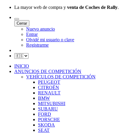
La mayor web de compra y
venta de Coches de Rally
.
Cerrar
Nuevo anuncio
Entrar
Olvidé mi usuario o clave
Registrarme
INICIO
ANUNCIOS DE COMPETICIÓN
VEHÍCULOS DE COMPETICIÓN
PEUGEOT
CITROËN
RENAULT
BMW
MITSUBISHI
SUBARU
FORD
PORSCHE
SKODA
SEAT