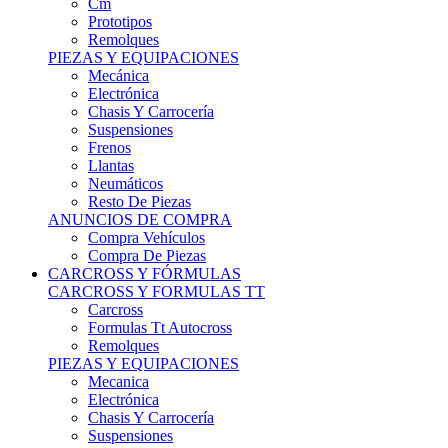
Remolques
PIEZAS Y EQUIPACIONES
Mecánica
Electrónica
Chasis Y Carrocería
Suspensiones
Frenos
Llantas
Neumáticos
Resto De Piezas
ANUNCIOS DE COMPRA
Compra Vehículos
Compra De Piezas
CARCROSS Y FÓRMULAS
CARCROSS Y FORMULAS TT
Carcross
Formulas Tt Autocross
Remolques
PIEZAS Y EQUIPACIONES
Mecanica
Electrónica
Chasis Y Carrocería
Suspensiones
Frenos
Llantas