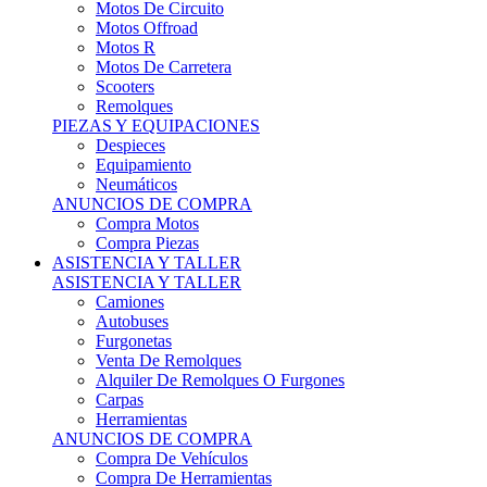
Motos Offroad
Motos R
Motos De Carretera
Scooters
Remolques
PIEZAS Y EQUIPACIONES
Despieces
Equipamiento
Neumáticos
ANUNCIOS DE COMPRA
Compra Motos
Compra Piezas
ASISTENCIA Y TALLER
ASISTENCIA Y TALLER
Camiones
Autobuses
Furgonetas
Venta De Remolques
Alquiler De Remolques O Furgones
Carpas
Herramientas
ANUNCIOS DE COMPRA
Compra De Vehículos
Compra De Herramientas