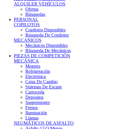
Ofertas
Búsquedas
PERSONAL
COPILOTOS
Copilotos Disponibles
Busqueda De Copilotos
MECANICOS
Mecánicos Disponibles
Búsqueda De Mecánicos
PIEZAS DE COMPETICIÓN
MECÁNICA
Motores
Refrigeración
Electrónica
Cajas De Cambio
Sistemas De Escape
Carrocería
Depositos
Suspensiones
Frenos
Iluminación
Llantas
NEUMÁTICOS DE ASFALTO
Asfalto 13 O Menos
Asfalto 14p