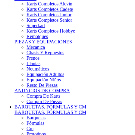
Karts Completos Alevín
Karts Completos Cadete
Karts Completos Junior
Karts Completos Senior
Superkart
Karts Completos Hobbye
Remolques
PIEZAS Y EQUIPACIONES
Mecanica
Chasis Y Repuestos
Frenos
Llantas
Neumáticos
Equipación Adultos
Equipación Niños
Resto De Piezas
ANUNCIOS DE COMPRA
Compra De Karts
Compra De Piezas
BARQUETAS, FÓRMULAS Y CM
BARQUETAS, FÓRMULAS Y CM
Barquetas
Fórmulas
Cm
Prototipos