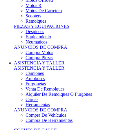
Motos Offroad
Motos R
Motos De Carretera
Scooters
Remolques
PIEZAS Y EQUIPACIONES
Despieces
Equipamiento
Neumáticos
ANUNCIOS DE COMPRA
Compra Motos
Compra Piezas
ASISTENCIA Y TALLER
ASISTENCIA Y TALLER
Camiones
Autobuses
Furgonetas
Venta De Remolques
Alquiler De Remolques O Furgones
Carpas
Herramientas
ANUNCIOS DE COMPRA
Compra De Vehículos
Compra De Herramientas