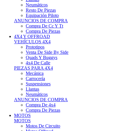
Neumáticos
Resto De Piezas
Equipación Piloto
ANUNCIOS DE COMPRA
Compra De Cc Y Tt
Compra De Piezas
4X4 Y OFFROAD
VEHÍCULOS 4X4
Prototipos
Venta De Side By Side
Quads Y Buggys
4x4 De Calle
PIEZAS PARA 4X4
Mecánica
Carrocería
Suspensiones
Llantas
Neumáticos
ANUNCIOS DE COMPRA
Compra De 4x4
Compra De Piezas
MOTOS
MOTOS
Motos De Circuito