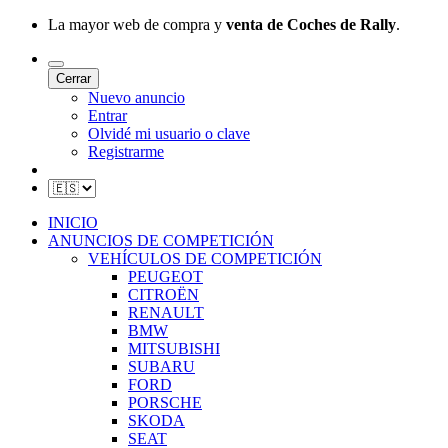
La mayor web de compra y
venta de Coches de Rally
.
Cerrar
Nuevo anuncio
Entrar
Olvidé mi usuario o clave
Registrarme
INICIO
ANUNCIOS DE COMPETICIÓN
VEHÍCULOS DE COMPETICIÓN
PEUGEOT
CITROËN
RENAULT
BMW
MITSUBISHI
SUBARU
FORD
PORSCHE
SKODA
SEAT