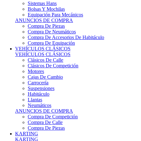
Sistemas Hans
Bolsas Y Mochilas
Equipación Para Mecánicos
ANUNCIOS DE COMPRA
Compra De Piezas
Compra De Neumáticos
Compra De Accesorios De Habitáculo
Compra De Equipación
VEHÍCULOS CLÁSICOS
VEHÍCULOS CLÁSICOS
Clásicos De Calle
Clásicos De Competición
Motores
Cajas De Cambio
Carrocería
Suspensiones
Habitáculo
Llantas
Neumáticos
ANUNCIOS DE COMPRA
Compra De Competición
Compra De Calle
Compra De Piezas
KARTING
KARTING