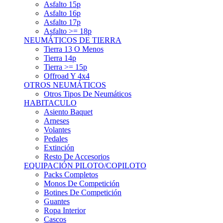
Asfalto 15p
Asfalto 16p
Asfalto 17p
Asfalto >= 18p
NEUMÁTICOS DE TIERRA
Tierra 13 O Menos
Tierra 14p
Tierra >= 15p
Offroad Y 4x4
OTROS NEUMÁTICOS
Otros Tipos De Neumáticos
HABITACULO
Asiento Baquet
Arneses
Volantes
Pedales
Extinción
Resto De Accesorios
EQUIPACIÓN PILOTO/COPILOTO
Packs Completos
Monos De Competición
Botines De Competición
Guantes
Ropa Interior
Cascos