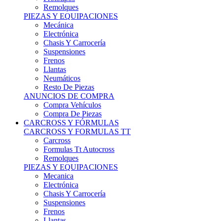
Remolques
PIEZAS Y EQUIPACIONES
Mecánica
Electrónica
Chasis Y Carrocería
Suspensiones
Frenos
Llantas
Neumáticos
Resto De Piezas
ANUNCIOS DE COMPRA
Compra Vehículos
Compra De Piezas
CARCROSS Y FÓRMULAS
CARCROSS Y FORMULAS TT
Carcross
Formulas Tt Autocross
Remolques
PIEZAS Y EQUIPACIONES
Mecanica
Electrónica
Chasis Y Carrocería
Suspensiones
Frenos
Llantas