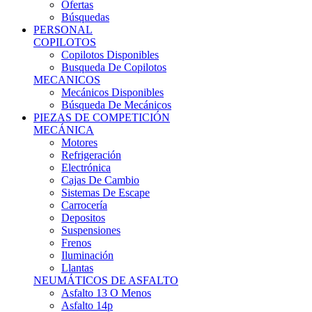
Ofertas
Búsquedas
PERSONAL
COPILOTOS
Copilotos Disponibles
Busqueda De Copilotos
MECANICOS
Mecánicos Disponibles
Búsqueda De Mecánicos
PIEZAS DE COMPETICIÓN
MECÁNICA
Motores
Refrigeración
Electrónica
Cajas De Cambio
Sistemas De Escape
Carrocería
Depositos
Suspensiones
Frenos
Iluminación
Llantas
NEUMÁTICOS DE ASFALTO
Asfalto 13 O Menos
Asfalto 14p