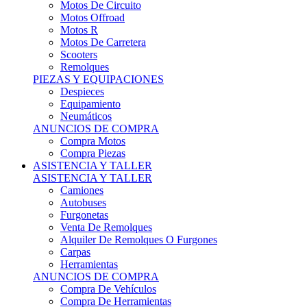
Motos Offroad
Motos R
Motos De Carretera
Scooters
Remolques
PIEZAS Y EQUIPACIONES
Despieces
Equipamiento
Neumáticos
ANUNCIOS DE COMPRA
Compra Motos
Compra Piezas
ASISTENCIA Y TALLER
ASISTENCIA Y TALLER
Camiones
Autobuses
Furgonetas
Venta De Remolques
Alquiler De Remolques O Furgones
Carpas
Herramientas
ANUNCIOS DE COMPRA
Compra De Vehículos
Compra De Herramientas