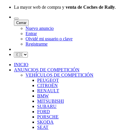
La mayor web de compra y
venta de Coches de Rally
.
Cerrar
Nuevo anuncio
Entrar
Olvidé mi usuario o clave
Registrarme
INICIO
ANUNCIOS DE COMPETICIÓN
VEHÍCULOS DE COMPETICIÓN
PEUGEOT
CITROËN
RENAULT
BMW
MITSUBISHI
SUBARU
FORD
PORSCHE
SKODA
SEAT