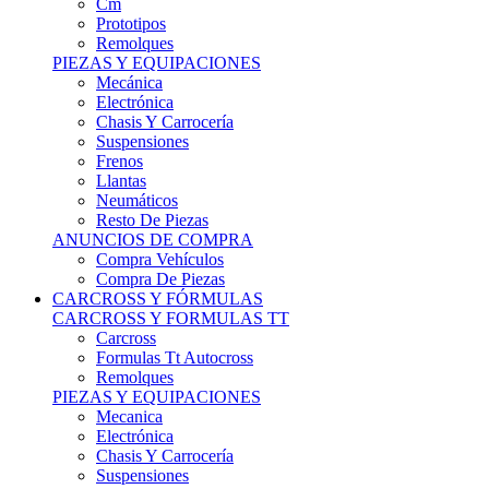
Remolques
PIEZAS Y EQUIPACIONES
Mecánica
Electrónica
Chasis Y Carrocería
Suspensiones
Frenos
Llantas
Neumáticos
Resto De Piezas
ANUNCIOS DE COMPRA
Compra Vehículos
Compra De Piezas
CARCROSS Y FÓRMULAS
CARCROSS Y FORMULAS TT
Carcross
Formulas Tt Autocross
Remolques
PIEZAS Y EQUIPACIONES
Mecanica
Electrónica
Chasis Y Carrocería
Suspensiones
Frenos
Llantas