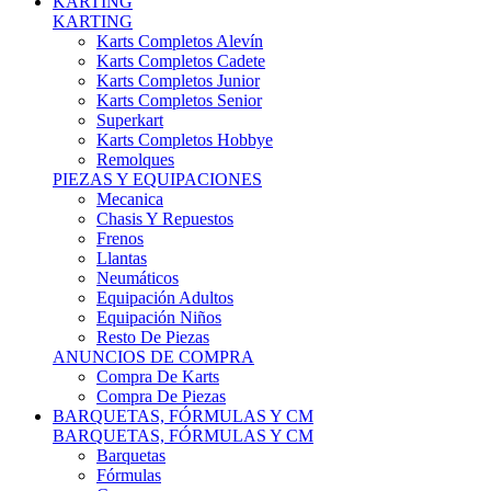
Karts Completos Alevín
Karts Completos Cadete
Karts Completos Junior
Karts Completos Senior
Superkart
Karts Completos Hobbye
Remolques
PIEZAS Y EQUIPACIONES
Mecanica
Chasis Y Repuestos
Frenos
Llantas
Neumáticos
Equipación Adultos
Equipación Niños
Resto De Piezas
ANUNCIOS DE COMPRA
Compra De Karts
Compra De Piezas
BARQUETAS, FÓRMULAS Y CM
BARQUETAS, FÓRMULAS Y CM
Barquetas
Fórmulas
Cm
Prototipos