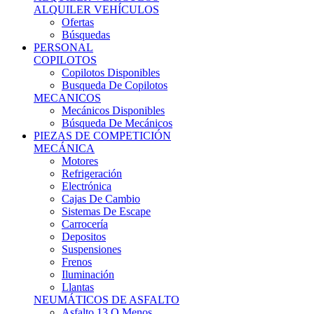
Ofertas
Búsquedas
PERSONAL
COPILOTOS
Copilotos Disponibles
Busqueda De Copilotos
MECANICOS
Mecánicos Disponibles
Búsqueda De Mecánicos
PIEZAS DE COMPETICIÓN
MECÁNICA
Motores
Refrigeración
Electrónica
Cajas De Cambio
Sistemas De Escape
Carrocería
Depositos
Suspensiones
Frenos
Iluminación
Llantas
NEUMÁTICOS DE ASFALTO
Asfalto 13 O Menos
Asfalto 14p