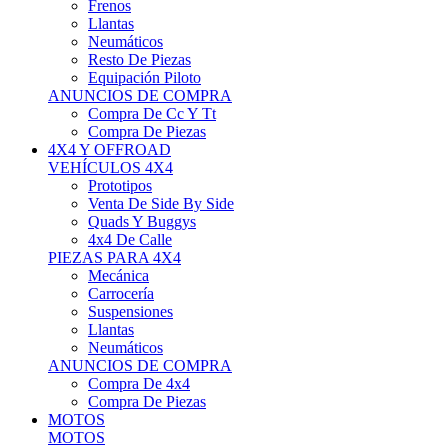
Neumáticos
Resto De Piezas
Equipación Piloto
ANUNCIOS DE COMPRA
Compra De Cc Y Tt
Compra De Piezas
4X4 Y OFFROAD
VEHÍCULOS 4X4
Prototipos
Venta De Side By Side
Quads Y Buggys
4x4 De Calle
PIEZAS PARA 4X4
Mecánica
Carrocería
Suspensiones
Llantas
Neumáticos
ANUNCIOS DE COMPRA
Compra De 4x4
Compra De Piezas
MOTOS
MOTOS
Motos De Circuito