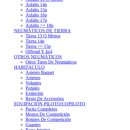
Asfalto 15p
Asfalto 16p
Asfalto 17p
Asfalto >= 18p
NEUMÁTICOS DE TIERRA
Tierra 13 O Menos
Tierra 14p
Tierra >= 15p
Offroad Y 4x4
OTROS NEUMÁTICOS
Otros Tipos De Neumáticos
HABITACULO
Asiento Baquet
Arneses
Volantes
Pedales
Extinción
Resto De Accesorios
EQUIPACIÓN PILOTO/COPILOTO
Packs Completos
Monos De Competición
Botines De Competición
Guantes
Ropa Interior
Cascos