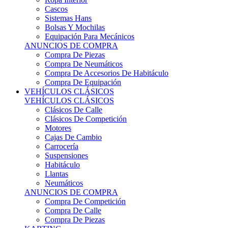
Sistemas Hans
Bolsas Y Mochilas
Equipación Para Mecánicos
ANUNCIOS DE COMPRA
Compra De Piezas
Compra De Neumáticos
Compra De Accesorios De Habitáculo
Compra De Equipación
VEHÍCULOS CLÁSICOS
VEHÍCULOS CLÁSICOS
Clásicos De Calle
Clásicos De Competición
Motores
Cajas De Cambio
Carrocería
Suspensiones
Habitáculo
Llantas
Neumáticos
ANUNCIOS DE COMPRA
Compra De Competición
Compra De Calle
Compra De Piezas
KARTING
KARTING