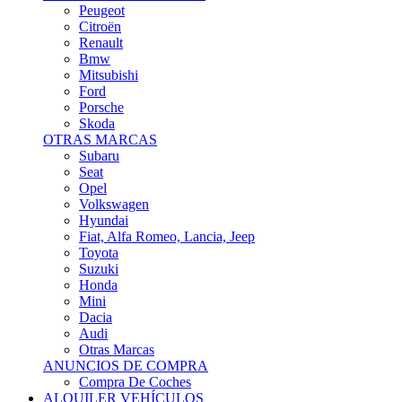
Citroën
Renault
Bmw
Mitsubishi
Ford
Porsche
Skoda
OTRAS MARCAS
Subaru
Seat
Opel
Volkswagen
Hyundai
Fiat, Alfa Romeo, Lancia, Jeep
Toyota
Suzuki
Honda
Mini
Dacia
Audi
Otras Marcas
ANUNCIOS DE COMPRA
Compra De Coches
ALQUILER VEHÍCULOS
ALQUILER VEHÍCULOS