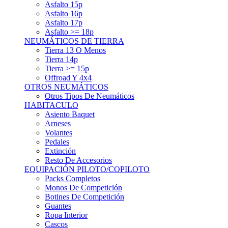
Asfalto 15p
Asfalto 16p
Asfalto 17p
Asfalto >= 18p
NEUMÁTICOS DE TIERRA
Tierra 13 O Menos
Tierra 14p
Tierra >= 15p
Offroad Y 4x4
OTROS NEUMÁTICOS
Otros Tipos De Neumáticos
HABITACULO
Asiento Baquet
Arneses
Volantes
Pedales
Extinción
Resto De Accesorios
EQUIPACIÓN PILOTO/COPILOTO
Packs Completos
Monos De Competición
Botines De Competición
Guantes
Ropa Interior
Cascos