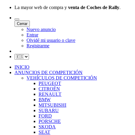
La mayor web de compra y
venta de Coches de Rally
.
Cerrar
Nuevo anuncio
Entrar
Olvidé mi usuario o clave
Registrarme
INICIO
ANUNCIOS DE COMPETICIÓN
VEHÍCULOS DE COMPETICIÓN
PEUGEOT
CITROËN
RENAULT
BMW
MITSUBISHI
SUBARU
FORD
PORSCHE
SKODA
SEAT