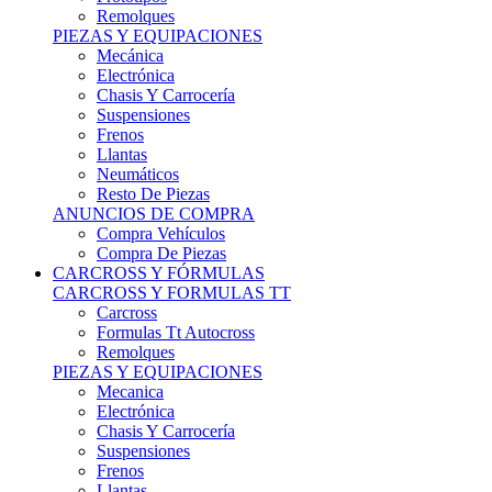
Remolques
PIEZAS Y EQUIPACIONES
Mecánica
Electrónica
Chasis Y Carrocería
Suspensiones
Frenos
Llantas
Neumáticos
Resto De Piezas
ANUNCIOS DE COMPRA
Compra Vehículos
Compra De Piezas
CARCROSS Y FÓRMULAS
CARCROSS Y FORMULAS TT
Carcross
Formulas Tt Autocross
Remolques
PIEZAS Y EQUIPACIONES
Mecanica
Electrónica
Chasis Y Carrocería
Suspensiones
Frenos
Llantas