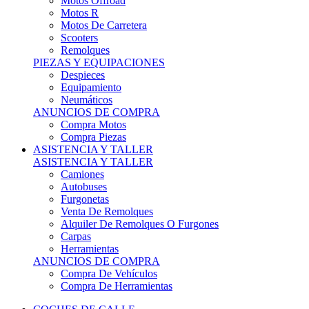
Motos Offroad
Motos R
Motos De Carretera
Scooters
Remolques
PIEZAS Y EQUIPACIONES
Despieces
Equipamiento
Neumáticos
ANUNCIOS DE COMPRA
Compra Motos
Compra Piezas
ASISTENCIA Y TALLER
ASISTENCIA Y TALLER
Camiones
Autobuses
Furgonetas
Venta De Remolques
Alquiler De Remolques O Furgones
Carpas
Herramientas
ANUNCIOS DE COMPRA
Compra De Vehículos
Compra De Herramientas