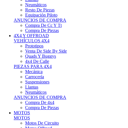
Neumáticos
Resto De Piezas
Equipación Piloto
ANUNCIOS DE COMPRA
Compra De Cc Y Tt
Compra De Piezas
4X4 Y OFFROAD
VEHÍCULOS 4X4
Prototipos
Venta De Side By Side
Quads Y Buggys
4x4 De Calle
PIEZAS PARA 4X4
Mecánica
Carrocería
Suspensiones
Llantas
Neumáticos
ANUNCIOS DE COMPRA
Compra De 4x4
Compra De Piezas
MOTOS
MOTOS
Motos De Circuito