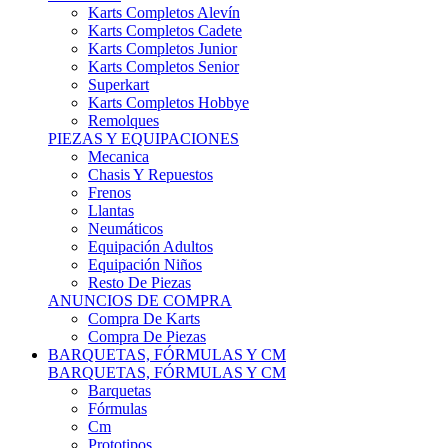
Karts Completos Alevín
Karts Completos Cadete
Karts Completos Junior
Karts Completos Senior
Superkart
Karts Completos Hobbye
Remolques
PIEZAS Y EQUIPACIONES
Mecanica
Chasis Y Repuestos
Frenos
Llantas
Neumáticos
Equipación Adultos
Equipación Niños
Resto De Piezas
ANUNCIOS DE COMPRA
Compra De Karts
Compra De Piezas
BARQUETAS, FÓRMULAS Y CM
BARQUETAS, FÓRMULAS Y CM
Barquetas
Fórmulas
Cm
Prototipos