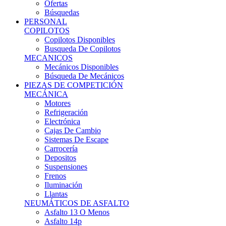
Ofertas
Búsquedas
PERSONAL
COPILOTOS
Copilotos Disponibles
Busqueda De Copilotos
MECANICOS
Mecánicos Disponibles
Búsqueda De Mecánicos
PIEZAS DE COMPETICIÓN
MECÁNICA
Motores
Refrigeración
Electrónica
Cajas De Cambio
Sistemas De Escape
Carrocería
Depositos
Suspensiones
Frenos
Iluminación
Llantas
NEUMÁTICOS DE ASFALTO
Asfalto 13 O Menos
Asfalto 14p