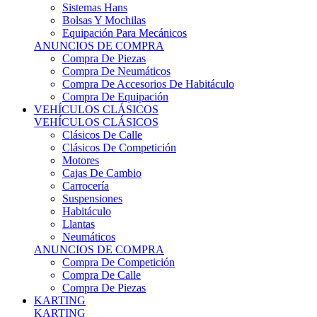
Sistemas Hans
Bolsas Y Mochilas
Equipación Para Mecánicos
ANUNCIOS DE COMPRA
Compra De Piezas
Compra De Neumáticos
Compra De Accesorios De Habitáculo
Compra De Equipación
VEHÍCULOS CLÁSICOS
VEHÍCULOS CLÁSICOS
Clásicos De Calle
Clásicos De Competición
Motores
Cajas De Cambio
Carrocería
Suspensiones
Habitáculo
Llantas
Neumáticos
ANUNCIOS DE COMPRA
Compra De Competición
Compra De Calle
Compra De Piezas
KARTING
KARTING