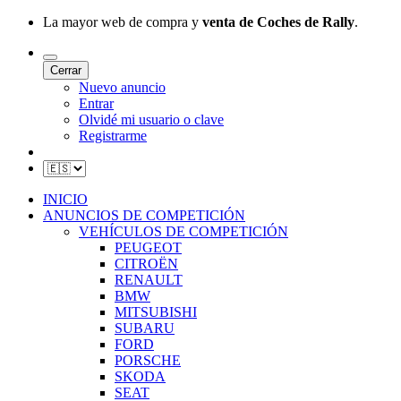
La mayor web de compra y
venta de Coches de Rally
.
Cerrar
Nuevo anuncio
Entrar
Olvidé mi usuario o clave
Registrarme
INICIO
ANUNCIOS DE COMPETICIÓN
VEHÍCULOS DE COMPETICIÓN
PEUGEOT
CITROËN
RENAULT
BMW
MITSUBISHI
SUBARU
FORD
PORSCHE
SKODA
SEAT