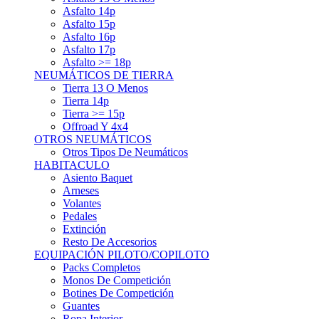
Asfalto 15p
Asfalto 16p
Asfalto 17p
Asfalto >= 18p
NEUMÁTICOS DE TIERRA
Tierra 13 O Menos
Tierra 14p
Tierra >= 15p
Offroad Y 4x4
OTROS NEUMÁTICOS
Otros Tipos De Neumáticos
HABITACULO
Asiento Baquet
Arneses
Volantes
Pedales
Extinción
Resto De Accesorios
EQUIPACIÓN PILOTO/COPILOTO
Packs Completos
Monos De Competición
Botines De Competición
Guantes
Ropa Interior
Cascos