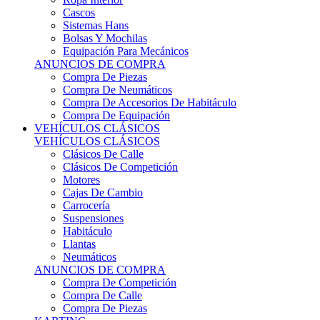
Sistemas Hans
Bolsas Y Mochilas
Equipación Para Mecánicos
ANUNCIOS DE COMPRA
Compra De Piezas
Compra De Neumáticos
Compra De Accesorios De Habitáculo
Compra De Equipación
VEHÍCULOS CLÁSICOS
VEHÍCULOS CLÁSICOS
Clásicos De Calle
Clásicos De Competición
Motores
Cajas De Cambio
Carrocería
Suspensiones
Habitáculo
Llantas
Neumáticos
ANUNCIOS DE COMPRA
Compra De Competición
Compra De Calle
Compra De Piezas
KARTING
KARTING