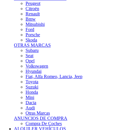
Citroën
Renault
Bmw
Mitsubishi
Ford
Porsche
Skoda
OTRAS MARCAS
Subaru
Seat
Opel
Volkswagen
Hyundai
Fiat, Alfa Romeo, Lancia, Jeep
Toyota
Suzuki
Honda
Mini
Dacia
Audi
Otras Marcas
ANUNCIOS DE COMPRA
Compra De Coches
ALQUILER VEHÍCULOS
ALQUILER VEHÍCULOS