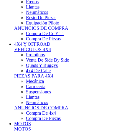
Neumáticos
Resto De Piezas
Equipación Piloto
ANUNCIOS DE COMPRA
Compra De Cc Y Tt
Compra De Piezas
4X4 Y OFFROAD
VEHÍCULOS 4X4
Prototipos
Venta De Side By Side
Quads Y Buggys
4x4 De Calle
PIEZAS PARA 4X4
Mecánica
Carrocería
Suspensiones
Llantas
Neumáticos
ANUNCIOS DE COMPRA
Compra De 4x4
Compra De Piezas
MOTOS
MOTOS
Motos De Circuito