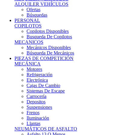
Ofertas
Búsquedas
PERSONAL
COPILOTOS
Copilotos Disponibles
Busqueda De Copilotos
MECANICOS
Mecánicos Disponibles
Búsqueda De Mecánicos
PIEZAS DE COMPETICIÓN
MECÁNICA
Motores
Refrigeración
Electrónica
Cajas De Cambio
Sistemas De Escape
Carrocería
Depositos
Suspensiones
Frenos
Iluminación
Llantas
NEUMÁTICOS DE ASFALTO
Asfalto 13 O Menos
Asfalto 14p