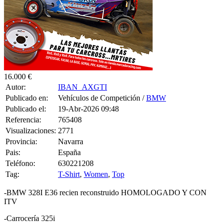
16.000 €
Autor:
IBAN_AXGTI
Publicado en:
Vehículos de Competición /
BMW
Publicado el:
19-Abr-2026 09:48
Referencia:
765408
Visualizaciones:
2771
Provincia:
Navarra
Pais:
España
Teléfono:
630221208
Tag:
T-Shirt
,
Women
,
Top
-BMW 328I E36 recien reconstruido HOMOLOGADO Y CON
ITV
-Carrocería 325i