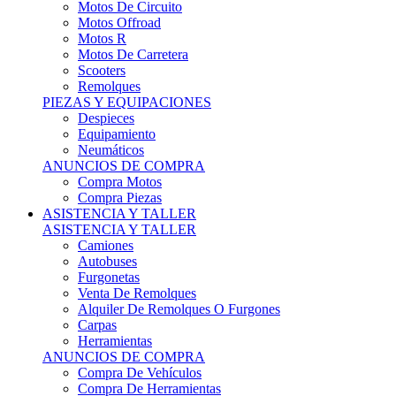
Motos Offroad
Motos R
Motos De Carretera
Scooters
Remolques
PIEZAS Y EQUIPACIONES
Despieces
Equipamiento
Neumáticos
ANUNCIOS DE COMPRA
Compra Motos
Compra Piezas
ASISTENCIA Y TALLER
ASISTENCIA Y TALLER
Camiones
Autobuses
Furgonetas
Venta De Remolques
Alquiler De Remolques O Furgones
Carpas
Herramientas
ANUNCIOS DE COMPRA
Compra De Vehículos
Compra De Herramientas