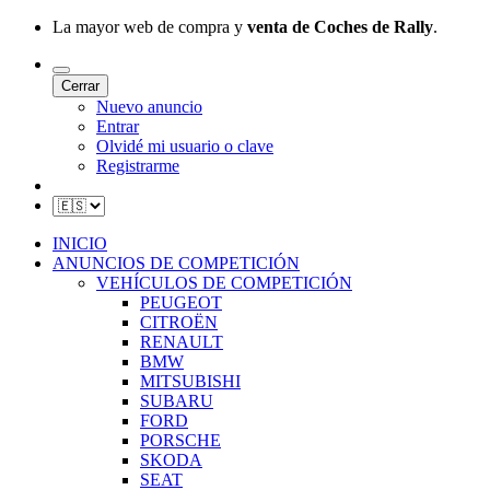
La mayor web de compra y
venta de Coches de Rally
.
Cerrar
Nuevo anuncio
Entrar
Olvidé mi usuario o clave
Registrarme
INICIO
ANUNCIOS DE COMPETICIÓN
VEHÍCULOS DE COMPETICIÓN
PEUGEOT
CITROËN
RENAULT
BMW
MITSUBISHI
SUBARU
FORD
PORSCHE
SKODA
SEAT