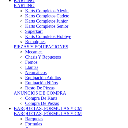
Karts Completos Alevín
Karts Completos Cadete
Karts Completos Junior
Karts Completos Senior
Superkart
Karts Completos Hobbye
Remolques
PIEZAS Y EQUIPACIONES
Mecanica
Chasis Y Repuestos
Frenos
Llantas
Neumáticos
Equipación Adultos
Equipación Niños
Resto De Piezas
ANUNCIOS DE COMPRA
Compra De Karts
Compra De Piezas
BARQUETAS, FÓRMULAS Y CM
BARQUETAS, FÓRMULAS Y CM
Barquetas
Fórmulas
Cm
Prototipos