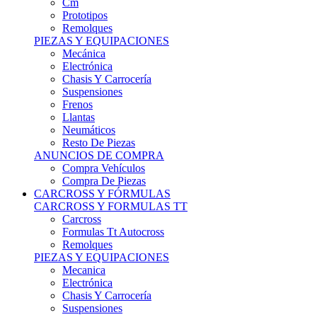
Remolques
PIEZAS Y EQUIPACIONES
Mecánica
Electrónica
Chasis Y Carrocería
Suspensiones
Frenos
Llantas
Neumáticos
Resto De Piezas
ANUNCIOS DE COMPRA
Compra Vehículos
Compra De Piezas
CARCROSS Y FÓRMULAS
CARCROSS Y FORMULAS TT
Carcross
Formulas Tt Autocross
Remolques
PIEZAS Y EQUIPACIONES
Mecanica
Electrónica
Chasis Y Carrocería
Suspensiones
Frenos
Llantas