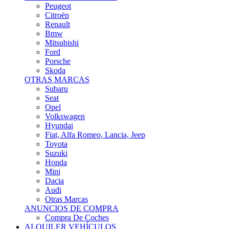
Citroën
Renault
Bmw
Mitsubishi
Ford
Porsche
Skoda
OTRAS MARCAS
Subaru
Seat
Opel
Volkswagen
Hyundai
Fiat, Alfa Romeo, Lancia, Jeep
Toyota
Suzuki
Honda
Mini
Dacia
Audi
Otras Marcas
ANUNCIOS DE COMPRA
Compra De Coches
ALQUILER VEHÍCULOS
ALQUILER VEHÍCULOS