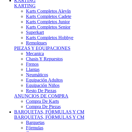
Karts Completos Alevín
Karts Completos Cadete
Karts Completos Junior
Karts Completos Senior
Superkart
Karts Completos Hobbye
Remolques
PIEZAS Y EQUIPACIONES
Mecanica
Chasis Y Repuestos
Frenos
Llantas
Neumáticos
Equipación Adultos
Equipación Niños
Resto De Piezas
ANUNCIOS DE COMPRA
Compra De Karts
Compra De Piezas
BARQUETAS, FÓRMULAS Y CM
BARQUETAS, FÓRMULAS Y CM
Barquetas
Fórmulas
Cm
Prototipos