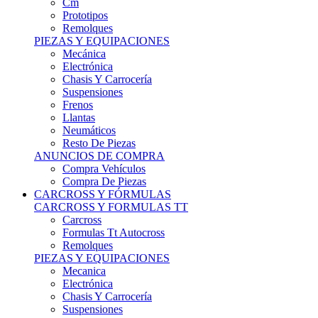
Remolques
PIEZAS Y EQUIPACIONES
Mecánica
Electrónica
Chasis Y Carrocería
Suspensiones
Frenos
Llantas
Neumáticos
Resto De Piezas
ANUNCIOS DE COMPRA
Compra Vehículos
Compra De Piezas
CARCROSS Y FÓRMULAS
CARCROSS Y FORMULAS TT
Carcross
Formulas Tt Autocross
Remolques
PIEZAS Y EQUIPACIONES
Mecanica
Electrónica
Chasis Y Carrocería
Suspensiones
Frenos
Llantas