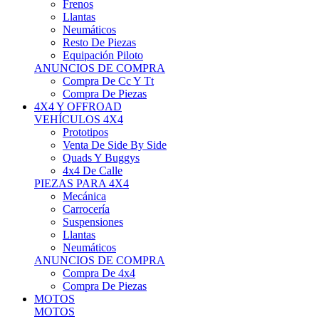
Neumáticos
Resto De Piezas
Equipación Piloto
ANUNCIOS DE COMPRA
Compra De Cc Y Tt
Compra De Piezas
4X4 Y OFFROAD
VEHÍCULOS 4X4
Prototipos
Venta De Side By Side
Quads Y Buggys
4x4 De Calle
PIEZAS PARA 4X4
Mecánica
Carrocería
Suspensiones
Llantas
Neumáticos
ANUNCIOS DE COMPRA
Compra De 4x4
Compra De Piezas
MOTOS
MOTOS
Motos De Circuito