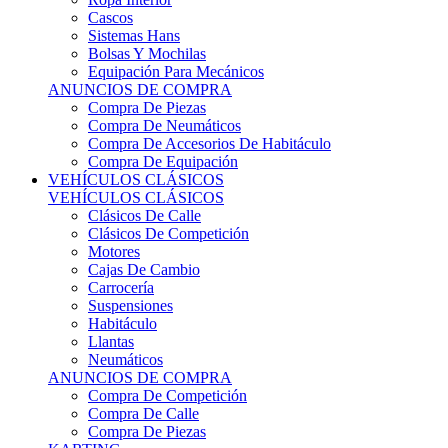
Sistemas Hans
Bolsas Y Mochilas
Equipación Para Mecánicos
ANUNCIOS DE COMPRA
Compra De Piezas
Compra De Neumáticos
Compra De Accesorios De Habitáculo
Compra De Equipación
VEHÍCULOS CLÁSICOS
VEHÍCULOS CLÁSICOS
Clásicos De Calle
Clásicos De Competición
Motores
Cajas De Cambio
Carrocería
Suspensiones
Habitáculo
Llantas
Neumáticos
ANUNCIOS DE COMPRA
Compra De Competición
Compra De Calle
Compra De Piezas
KARTING
KARTING