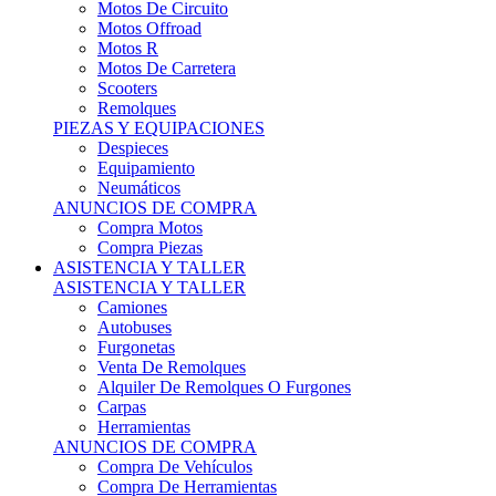
Motos Offroad
Motos R
Motos De Carretera
Scooters
Remolques
PIEZAS Y EQUIPACIONES
Despieces
Equipamiento
Neumáticos
ANUNCIOS DE COMPRA
Compra Motos
Compra Piezas
ASISTENCIA Y TALLER
ASISTENCIA Y TALLER
Camiones
Autobuses
Furgonetas
Venta De Remolques
Alquiler De Remolques O Furgones
Carpas
Herramientas
ANUNCIOS DE COMPRA
Compra De Vehículos
Compra De Herramientas