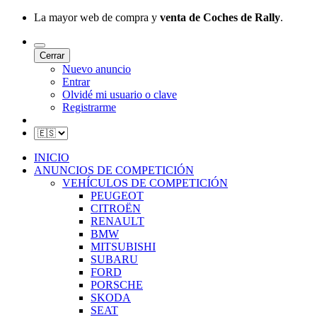
La mayor web de compra y
venta de Coches de Rally
.
Cerrar
Nuevo anuncio
Entrar
Olvidé mi usuario o clave
Registrarme
INICIO
ANUNCIOS DE COMPETICIÓN
VEHÍCULOS DE COMPETICIÓN
PEUGEOT
CITROËN
RENAULT
BMW
MITSUBISHI
SUBARU
FORD
PORSCHE
SKODA
SEAT