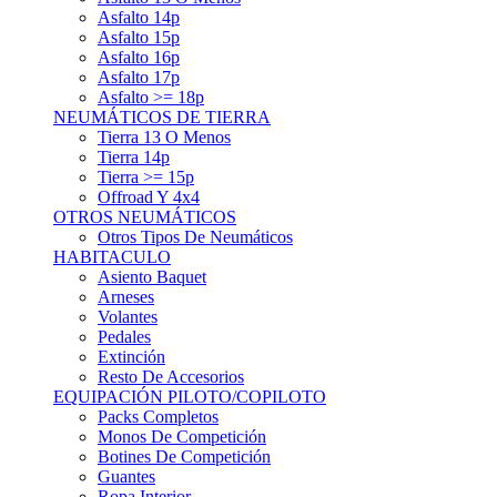
Asfalto 15p
Asfalto 16p
Asfalto 17p
Asfalto >= 18p
NEUMÁTICOS DE TIERRA
Tierra 13 O Menos
Tierra 14p
Tierra >= 15p
Offroad Y 4x4
OTROS NEUMÁTICOS
Otros Tipos De Neumáticos
HABITACULO
Asiento Baquet
Arneses
Volantes
Pedales
Extinción
Resto De Accesorios
EQUIPACIÓN PILOTO/COPILOTO
Packs Completos
Monos De Competición
Botines De Competición
Guantes
Ropa Interior
Cascos