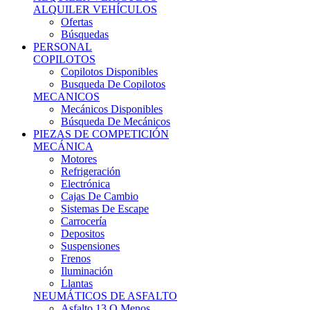
Ofertas
Búsquedas
PERSONAL
COPILOTOS
Copilotos Disponibles
Busqueda De Copilotos
MECANICOS
Mecánicos Disponibles
Búsqueda De Mecánicos
PIEZAS DE COMPETICIÓN
MECÁNICA
Motores
Refrigeración
Electrónica
Cajas De Cambio
Sistemas De Escape
Carrocería
Depositos
Suspensiones
Frenos
Iluminación
Llantas
NEUMÁTICOS DE ASFALTO
Asfalto 13 O Menos
Asfalto 14p