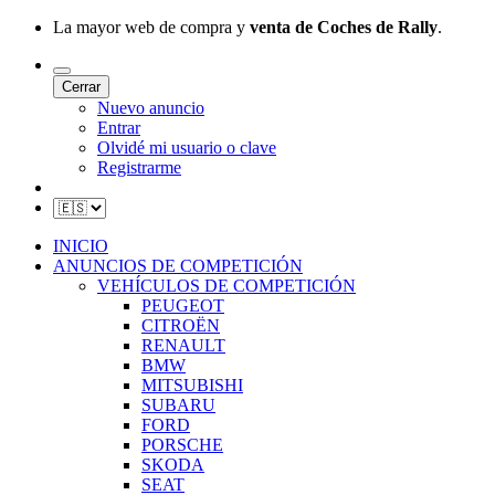
La mayor web de compra y
venta de Coches de Rally
.
Cerrar
Nuevo anuncio
Entrar
Olvidé mi usuario o clave
Registrarme
INICIO
ANUNCIOS DE COMPETICIÓN
VEHÍCULOS DE COMPETICIÓN
PEUGEOT
CITROËN
RENAULT
BMW
MITSUBISHI
SUBARU
FORD
PORSCHE
SKODA
SEAT