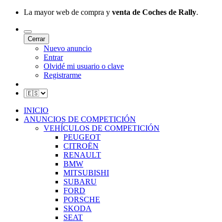
La mayor web de compra y
venta de Coches de Rally
.
Cerrar
Nuevo anuncio
Entrar
Olvidé mi usuario o clave
Registrarme
INICIO
ANUNCIOS DE COMPETICIÓN
VEHÍCULOS DE COMPETICIÓN
PEUGEOT
CITROËN
RENAULT
BMW
MITSUBISHI
SUBARU
FORD
PORSCHE
SKODA
SEAT