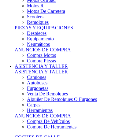
Motos Offroad
Motos R
Motos De Carretera
Scooters
Remolques
PIEZAS Y EQUIPACIONES
Despieces
Equipamiento
Neumáticos
ANUNCIOS DE COMPRA
Compra Motos
Compra Piezas
ASISTENCIA Y TALLER
ASISTENCIA Y TALLER
Camiones
Autobuses
Furgonetas
Venta De Remolques
Alquiler De Remolques O Furgones
Carpas
Herramientas
ANUNCIOS DE COMPRA
Compra De Vehículos
Compra De Herramientas