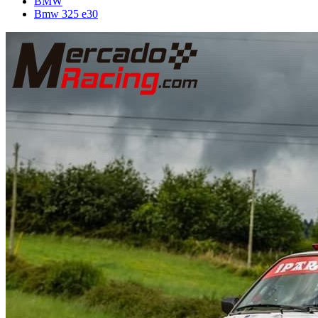
BMW
Bmw 325 e30