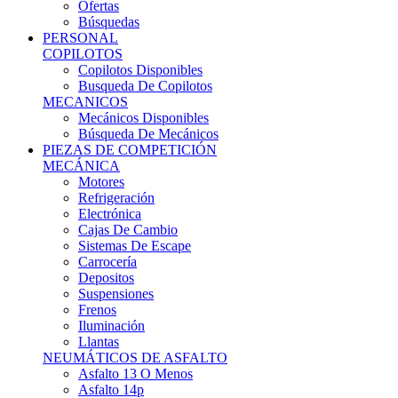
Ofertas
Búsquedas
PERSONAL
COPILOTOS
Copilotos Disponibles
Busqueda De Copilotos
MECANICOS
Mecánicos Disponibles
Búsqueda De Mecánicos
PIEZAS DE COMPETICIÓN
MECÁNICA
Motores
Refrigeración
Electrónica
Cajas De Cambio
Sistemas De Escape
Carrocería
Depositos
Suspensiones
Frenos
Iluminación
Llantas
NEUMÁTICOS DE ASFALTO
Asfalto 13 O Menos
Asfalto 14p