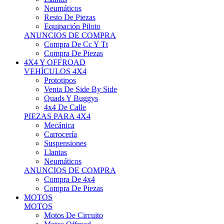
Neumáticos
Resto De Piezas
Equipación Piloto
ANUNCIOS DE COMPRA
Compra De Cc Y Tt
Compra De Piezas
4X4 Y OFFROAD
VEHÍCULOS 4X4
Prototipos
Venta De Side By Side
Quads Y Buggys
4x4 De Calle
PIEZAS PARA 4X4
Mecánica
Carrocería
Suspensiones
Llantas
Neumáticos
ANUNCIOS DE COMPRA
Compra De 4x4
Compra De Piezas
MOTOS
MOTOS
Motos De Circuito