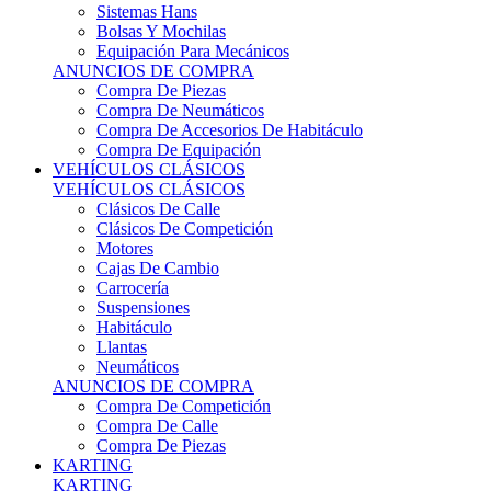
Sistemas Hans
Bolsas Y Mochilas
Equipación Para Mecánicos
ANUNCIOS DE COMPRA
Compra De Piezas
Compra De Neumáticos
Compra De Accesorios De Habitáculo
Compra De Equipación
VEHÍCULOS CLÁSICOS
VEHÍCULOS CLÁSICOS
Clásicos De Calle
Clásicos De Competición
Motores
Cajas De Cambio
Carrocería
Suspensiones
Habitáculo
Llantas
Neumáticos
ANUNCIOS DE COMPRA
Compra De Competición
Compra De Calle
Compra De Piezas
KARTING
KARTING