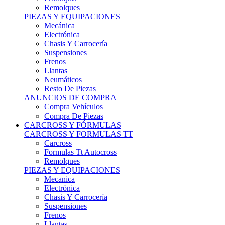
Remolques
PIEZAS Y EQUIPACIONES
Mecánica
Electrónica
Chasis Y Carrocería
Suspensiones
Frenos
Llantas
Neumáticos
Resto De Piezas
ANUNCIOS DE COMPRA
Compra Vehículos
Compra De Piezas
CARCROSS Y FÓRMULAS
CARCROSS Y FORMULAS TT
Carcross
Formulas Tt Autocross
Remolques
PIEZAS Y EQUIPACIONES
Mecanica
Electrónica
Chasis Y Carrocería
Suspensiones
Frenos
Llantas