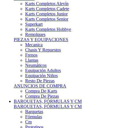
Karts Completos Alevín
Karts Completos Cadete
Karts Completos Junior
Karts Completos Senior
Superkart
Karts Completos Hobbye
Remolques
PIEZAS Y EQUIPACIONES
Mecanica
Chasis Y Repuestos
Frenos
Llantas
Neumáticos
Equipación Adultos
Equipación Niños
Resto De Piezas
ANUNCIOS DE COMPRA
Compra De Karts
Compra De Piezas
BARQUETAS, FÓRMULAS Y CM
BARQUETAS, FÓRMULAS Y CM
Barquetas
Fórmulas
Cm
Prototipos