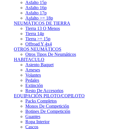
Asfalto 15p
Asfalto 16p
Asfalto 17p
Asfalto >= 18p
NEUMÁTICOS DE TIERRA
Tierra 13 O Menos
Tierra 14p
Tierra >= 15p
Offroad Y 4x4
OTROS NEUMÁTICOS
Otros Tipos De Neumáticos
HABITACULO
Asiento Baquet
Arneses
Volantes
Pedales
Extinción
Resto De Accesorios
EQUIPACIÓN PILOTO/COPILOTO
Packs Completos
Monos De Competición
Botines De Competición
Guantes
Ropa Interior
Cascos