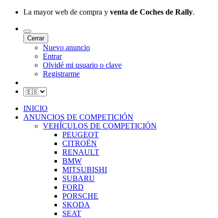
La mayor web de compra y
venta de Coches de Rally
.
Cerrar
Nuevo anuncio
Entrar
Olvidé mi usuario o clave
Registrarme
INICIO
ANUNCIOS DE COMPETICIÓN
VEHÍCULOS DE COMPETICIÓN
PEUGEOT
CITROËN
RENAULT
BMW
MITSUBISHI
SUBARU
FORD
PORSCHE
SKODA
SEAT