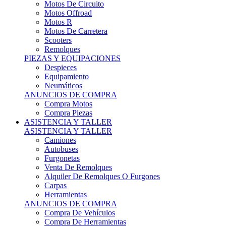
Motos Offroad
Motos R
Motos De Carretera
Scooters
Remolques
PIEZAS Y EQUIPACIONES
Despieces
Equipamiento
Neumáticos
ANUNCIOS DE COMPRA
Compra Motos
Compra Piezas
ASISTENCIA Y TALLER
ASISTENCIA Y TALLER
Camiones
Autobuses
Furgonetas
Venta De Remolques
Alquiler De Remolques O Furgones
Carpas
Herramientas
ANUNCIOS DE COMPRA
Compra De Vehículos
Compra De Herramientas