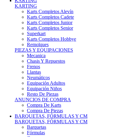
Karts Completos Alevín
Karts Completos Cadete
Karts Completos Junior
Karts Completos Senior
Superkart
Karts Completos Hobbye
Remolques
PIEZAS Y EQUIPACIONES
Mecanica
Chasis Y Repuestos
Frenos
Llantas
Neumáticos
Equipación Adultos
Equipación Niños
Resto De Piezas
ANUNCIOS DE COMPRA
Compra De Karts
Compra De Piezas
BARQUETAS, FÓRMULAS Y CM
BARQUETAS, FÓRMULAS Y CM
Barquetas
Fórmulas
Cm
Prototipos