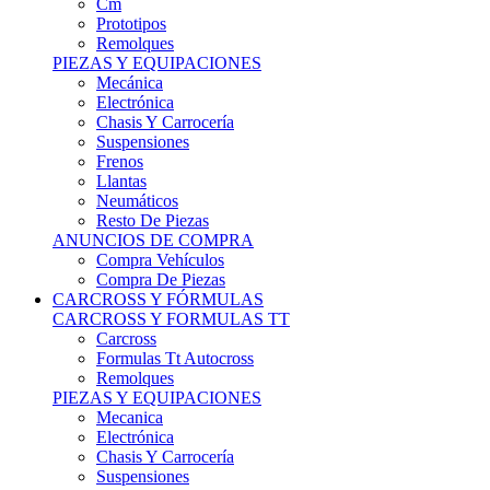
Remolques
PIEZAS Y EQUIPACIONES
Mecánica
Electrónica
Chasis Y Carrocería
Suspensiones
Frenos
Llantas
Neumáticos
Resto De Piezas
ANUNCIOS DE COMPRA
Compra Vehículos
Compra De Piezas
CARCROSS Y FÓRMULAS
CARCROSS Y FORMULAS TT
Carcross
Formulas Tt Autocross
Remolques
PIEZAS Y EQUIPACIONES
Mecanica
Electrónica
Chasis Y Carrocería
Suspensiones
Frenos
Llantas