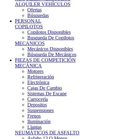
Ofertas
Búsquedas
PERSONAL
COPILOTOS
Copilotos Disponibles
Busqueda De Copilotos
MECANICOS
Mecánicos Disponibles
Búsqueda De Mecánicos
PIEZAS DE COMPETICIÓN
MECÁNICA
Motores
Refrigeración
Electrónica
Cajas De Cambio
Sistemas De Escape
Carrocería
Depositos
Suspensiones
Frenos
Iluminación
Llantas
NEUMÁTICOS DE ASFALTO
Asfalto 13 O Menos
Asfalto 14p