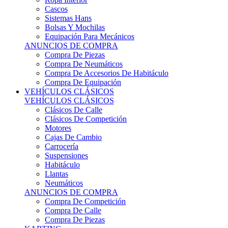
Sistemas Hans
Bolsas Y Mochilas
Equipación Para Mecánicos
ANUNCIOS DE COMPRA
Compra De Piezas
Compra De Neumáticos
Compra De Accesorios De Habitáculo
Compra De Equipación
VEHÍCULOS CLÁSICOS
VEHÍCULOS CLÁSICOS
Clásicos De Calle
Clásicos De Competición
Motores
Cajas De Cambio
Carrocería
Suspensiones
Habitáculo
Llantas
Neumáticos
ANUNCIOS DE COMPRA
Compra De Competición
Compra De Calle
Compra De Piezas
KARTING
KARTING