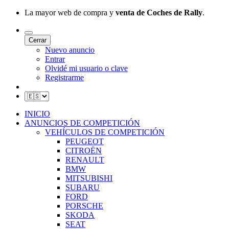
La mayor web de compra y
venta de Coches de Rally
.
Cerrar
Nuevo anuncio
Entrar
Olvidé mi usuario o clave
Registrarme
INICIO
ANUNCIOS DE COMPETICIÓN
VEHÍCULOS DE COMPETICIÓN
PEUGEOT
CITROËN
RENAULT
BMW
MITSUBISHI
SUBARU
FORD
PORSCHE
SKODA
SEAT