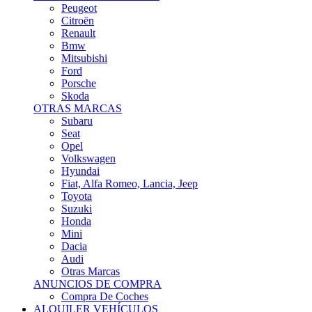
Citroën
Renault
Bmw
Mitsubishi
Ford
Porsche
Skoda
OTRAS MARCAS
Subaru
Seat
Opel
Volkswagen
Hyundai
Fiat, Alfa Romeo, Lancia, Jeep
Toyota
Suzuki
Honda
Mini
Dacia
Audi
Otras Marcas
ANUNCIOS DE COMPRA
Compra De Coches
ALQUILER VEHÍCULOS
ALQUILER VEHÍCULOS