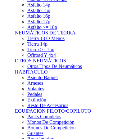
Asfalto 15p
Asfalto 16p
Asfalto 17p
Asfalto >= 18p
NEUMÁTICOS DE TIERRA
Tierra 13 O Menos
Tierra 14p
Tierra >= 15p
Offroad Y 4x4
OTROS NEUMÁTICOS
Otros Tipos De Neumáticos
HABITACULO
Asiento Baquet
Arneses
Volantes
Pedales
Extinción
Resto De Accesorios
EQUIPACIÓN PILOTO/COPILOTO
Packs Completos
Monos De Competición
Botines De Competición
Guantes
Ropa Interior
Cascos