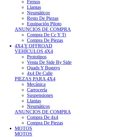
Neumáticos
Resto De Piezas
Equipación Piloto
ANUNCIOS DE COMPRA
Compra De Cc Y Tt
Compra De Piezas
4X4 Y OFFROAD
VEHÍCULOS 4X4
Prototipos
Venta De Side By Side
Quads Y Buggys
4x4 De Calle
PIEZAS PARA 4X4
Mecánica
Carrocería
Suspensiones
Llantas
Neumáticos
ANUNCIOS DE COMPRA
Compra De 4x4
Compra De Piezas
MOTOS
MOTOS
Motos De Circuito