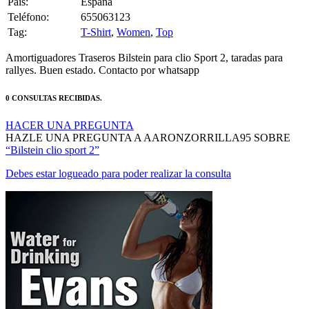
Pais:
España
Teléfono:
655063123
Tag:
T-Shirt
,
Women
,
Top
Amortiguadores Traseros Bilstein para clio Sport 2, taradas para
rallyes. Buen estado. Contacto por whatsapp
0 CONSULTAS RECIBIDAS.
HACER UNA PREGUNTA
HAZLE UNA PREGUNTA A AARONZORRILLA95 SOBRE
“Bilstein clio sport 2”
Debes estar logueado para poder realizar la consulta