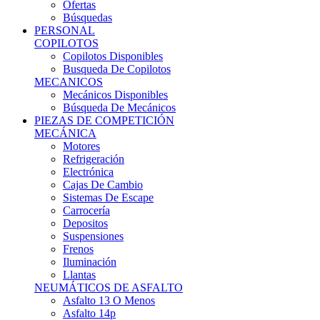
Ofertas
Búsquedas
PERSONAL
COPILOTOS
Copilotos Disponibles
Busqueda De Copilotos
MECANICOS
Mecánicos Disponibles
Búsqueda De Mecánicos
PIEZAS DE COMPETICIÓN
MECÁNICA
Motores
Refrigeración
Electrónica
Cajas De Cambio
Sistemas De Escape
Carrocería
Depositos
Suspensiones
Frenos
Iluminación
Llantas
NEUMÁTICOS DE ASFALTO
Asfalto 13 O Menos
Asfalto 14p