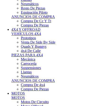
Neumáticos
Resto De Piezas
Equipación Piloto
ANUNCIOS DE COMPRA
Compra De Cc Y Tt
Compra De Piezas
4X4 Y OFFROAD
VEHÍCULOS 4X4
Prototipos
Venta De Side By Side
Quads Y Buggys
4x4 De Calle
PIEZAS PARA 4X4
Mecánica
Carrocería
Suspensiones
Llantas
Neumáticos
ANUNCIOS DE COMPRA
Compra De 4x4
Compra De Piezas
MOTOS
MOTOS
Motos De Circuito