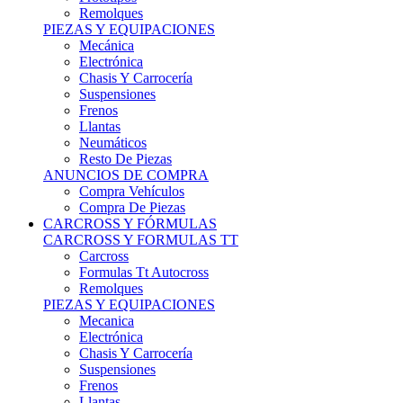
Remolques
PIEZAS Y EQUIPACIONES
Mecánica
Electrónica
Chasis Y Carrocería
Suspensiones
Frenos
Llantas
Neumáticos
Resto De Piezas
ANUNCIOS DE COMPRA
Compra Vehículos
Compra De Piezas
CARCROSS Y FÓRMULAS
CARCROSS Y FORMULAS TT
Carcross
Formulas Tt Autocross
Remolques
PIEZAS Y EQUIPACIONES
Mecanica
Electrónica
Chasis Y Carrocería
Suspensiones
Frenos
Llantas