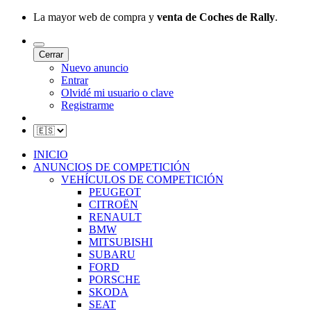
La mayor web de compra y
venta de Coches de Rally
.
Cerrar
Nuevo anuncio
Entrar
Olvidé mi usuario o clave
Registrarme
INICIO
ANUNCIOS DE COMPETICIÓN
VEHÍCULOS DE COMPETICIÓN
PEUGEOT
CITROËN
RENAULT
BMW
MITSUBISHI
SUBARU
FORD
PORSCHE
SKODA
SEAT