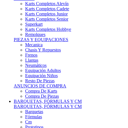
Karts Completos Alevín
Karts Completos Cadete
Karts Completos Junior
Karts Completos Senior
Superkart
Karts Completos Hobbye
Remolques
PIEZAS Y EQUIPACIONES
Mecanica
Chasis Y Repuestos
Frenos
Llantas
Neumáticos
Equipación Adultos
Equipación Niños
Resto De Piezas
ANUNCIOS DE COMPRA
Compra De Karts
Compra De Piezas
BARQUETAS, FÓRMULAS Y CM
BARQUETAS, FÓRMULAS Y CM
Barquetas
Fórmulas
Cm
Prototipos