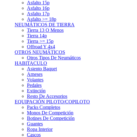
Asfalto 15p
Asfalto 16p
Asfalto 17p
Asfalto >= 18p
NEUMÁTICOS DE TIERRA
Tierra 13 O Menos
Tierra 14p
Tierra >= 15p
Offroad Y 4x4
OTROS NEUMÁTICOS
Otros Tipos De Neumáticos
HABITACULO
Asiento Baquet
Arneses
Volantes
Pedales
Extinción
Resto De Accesorios
EQUIPACIÓN PILOTO/COPILOTO
Packs Completos
Monos De Competición
Botines De Competición
Guantes
Ropa Interior
Cascos