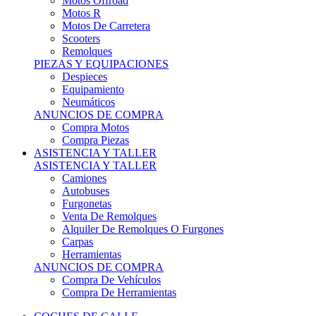
Motos Offroad
Motos R
Motos De Carretera
Scooters
Remolques
PIEZAS Y EQUIPACIONES
Despieces
Equipamiento
Neumáticos
ANUNCIOS DE COMPRA
Compra Motos
Compra Piezas
ASISTENCIA Y TALLER
ASISTENCIA Y TALLER
Camiones
Autobuses
Furgonetas
Venta De Remolques
Alquiler De Remolques O Furgones
Carpas
Herramientas
ANUNCIOS DE COMPRA
Compra De Vehículos
Compra De Herramientas