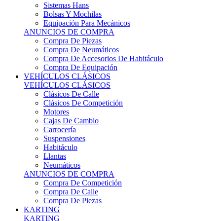
Sistemas Hans
Bolsas Y Mochilas
Equipación Para Mecánicos
ANUNCIOS DE COMPRA
Compra De Piezas
Compra De Neumáticos
Compra De Accesorios De Habitáculo
Compra De Equipación
VEHÍCULOS CLÁSICOS
VEHÍCULOS CLÁSICOS
Clásicos De Calle
Clásicos De Competición
Motores
Cajas De Cambio
Carrocería
Suspensiones
Habitáculo
Llantas
Neumáticos
ANUNCIOS DE COMPRA
Compra De Competición
Compra De Calle
Compra De Piezas
KARTING
KARTING