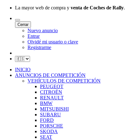
La mayor web de compra y
venta de Coches de Rally
.
Cerrar
Nuevo anuncio
Entrar
Olvidé mi usuario o clave
Registrarme
INICIO
ANUNCIOS DE COMPETICIÓN
VEHÍCULOS DE COMPETICIÓN
PEUGEOT
CITROËN
RENAULT
BMW
MITSUBISHI
SUBARU
FORD
PORSCHE
SKODA
SEAT