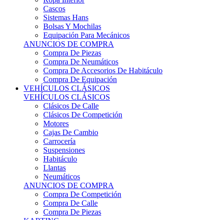
Sistemas Hans
Bolsas Y Mochilas
Equipación Para Mecánicos
ANUNCIOS DE COMPRA
Compra De Piezas
Compra De Neumáticos
Compra De Accesorios De Habitáculo
Compra De Equipación
VEHÍCULOS CLÁSICOS
VEHÍCULOS CLÁSICOS
Clásicos De Calle
Clásicos De Competición
Motores
Cajas De Cambio
Carrocería
Suspensiones
Habitáculo
Llantas
Neumáticos
ANUNCIOS DE COMPRA
Compra De Competición
Compra De Calle
Compra De Piezas
KARTING
KARTING