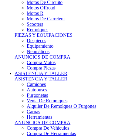
Motos Offroad
Motos R
Motos De Carretera
Scooters
Remolques
PIEZAS Y EQUIPACIONES
Despieces
Equipamiento
Neumáticos
ANUNCIOS DE COMPRA
Compra Motos
Compra Piezas
ASISTENCIA Y TALLER
ASISTENCIA Y TALLER
Camiones
Autobuses
Furgonetas
Venta De Remolques
Alquiler De Remolques O Furgones
Carpas
Herramientas
ANUNCIOS DE COMPRA
Compra De Vehículos
Compra De Herramientas