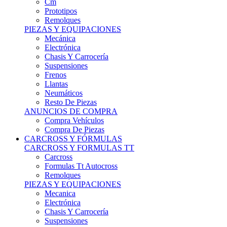
Remolques
PIEZAS Y EQUIPACIONES
Mecánica
Electrónica
Chasis Y Carrocería
Suspensiones
Frenos
Llantas
Neumáticos
Resto De Piezas
ANUNCIOS DE COMPRA
Compra Vehículos
Compra De Piezas
CARCROSS Y FÓRMULAS
CARCROSS Y FORMULAS TT
Carcross
Formulas Tt Autocross
Remolques
PIEZAS Y EQUIPACIONES
Mecanica
Electrónica
Chasis Y Carrocería
Suspensiones
Frenos
Llantas