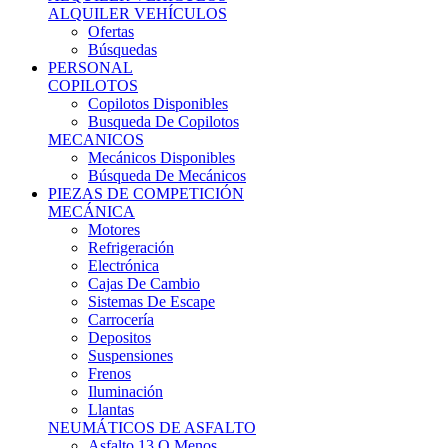
Ofertas
Búsquedas
PERSONAL
COPILOTOS
Copilotos Disponibles
Busqueda De Copilotos
MECANICOS
Mecánicos Disponibles
Búsqueda De Mecánicos
PIEZAS DE COMPETICIÓN
MECÁNICA
Motores
Refrigeración
Electrónica
Cajas De Cambio
Sistemas De Escape
Carrocería
Depositos
Suspensiones
Frenos
Iluminación
Llantas
NEUMÁTICOS DE ASFALTO
Asfalto 13 O Menos
Asfalto 14p