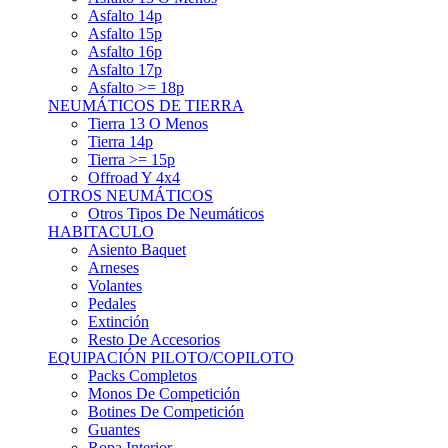
Asfalto 15p
Asfalto 16p
Asfalto 17p
Asfalto >= 18p
NEUMÁTICOS DE TIERRA
Tierra 13 O Menos
Tierra 14p
Tierra >= 15p
Offroad Y 4x4
OTROS NEUMÁTICOS
Otros Tipos De Neumáticos
HABITACULO
Asiento Baquet
Arneses
Volantes
Pedales
Extinción
Resto De Accesorios
EQUIPACIÓN PILOTO/COPILOTO
Packs Completos
Monos De Competición
Botines De Competición
Guantes
Ropa Interior
Cascos