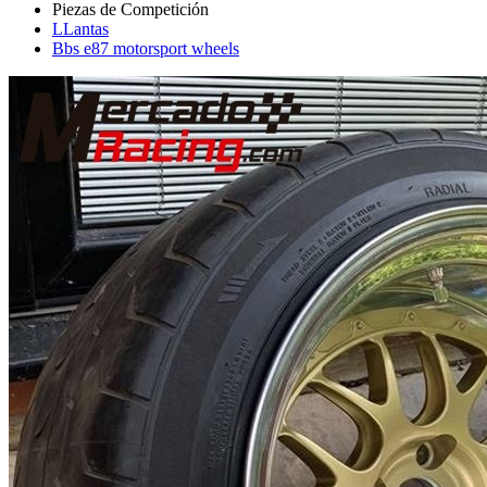
LLantas
Bbs e87 motorsport wheels