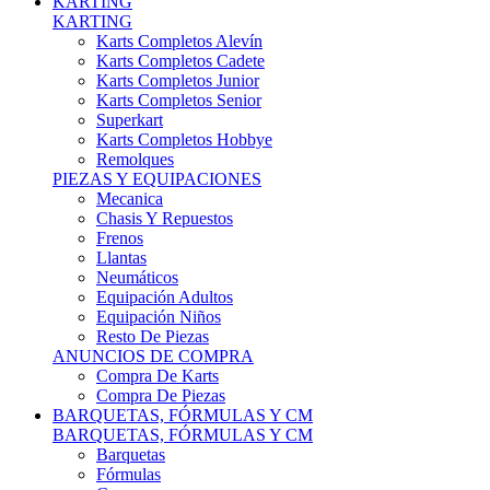
Karts Completos Alevín
Karts Completos Cadete
Karts Completos Junior
Karts Completos Senior
Superkart
Karts Completos Hobbye
Remolques
PIEZAS Y EQUIPACIONES
Mecanica
Chasis Y Repuestos
Frenos
Llantas
Neumáticos
Equipación Adultos
Equipación Niños
Resto De Piezas
ANUNCIOS DE COMPRA
Compra De Karts
Compra De Piezas
BARQUETAS, FÓRMULAS Y CM
BARQUETAS, FÓRMULAS Y CM
Barquetas
Fórmulas
Cm
Prototipos