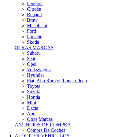
Citroën
Renault
Bmw
Mitsubishi
Ford
Porsche
Skoda
OTRAS MARCAS
Subaru
Seat
Opel
Volkswagen
Hyundai
Fiat, Alfa Romeo, Lancia, Jeep
Toyota
Suzuki
Honda
Mini
Dacia
Audi
Otras Marcas
ANUNCIOS DE COMPRA
Compra De Coches
ALQUILER VEHÍCULOS
ALQUILER VEHÍCULOS