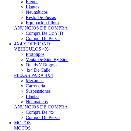
Neumáticos
Resto De Piezas
Equipación Piloto
ANUNCIOS DE COMPRA
Compra De Cc Y Tt
Compra De Piezas
4X4 Y OFFROAD
VEHÍCULOS 4X4
Prototipos
Venta De Side By Side
Quads Y Buggys
4x4 De Calle
PIEZAS PARA 4X4
Mecánica
Carrocería
Suspensiones
Llantas
Neumáticos
ANUNCIOS DE COMPRA
Compra De 4x4
Compra De Piezas
MOTOS
MOTOS
Motos De Circuito