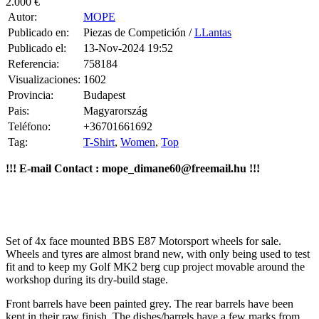
Publicado en:
Piezas de Competición /
LLantas
Publicado el:
13-Nov-2024 19:52
Referencia:
758184
Visualizaciones:
1602
Provincia:
Budapest
Pais:
Magyarország
Teléfono:
+36701661692
Tag:
T-Shirt
,
Women
,
Top
!!! E-mail Contact : mope_dimane60@freemail.hu !!!
Set of 4x face mounted BBS E87 Motorsport wheels for sale.
Wheels and tyres are almost brand new, with only being used to test
fit and to keep my Golf MK2 berg cup project movable around the
workshop during its dry-build stage.
Front barrels have been painted grey. The rear barrels have been
kept in their raw finish. The dishes/barrels have a few marks from
storage on the outer edge.