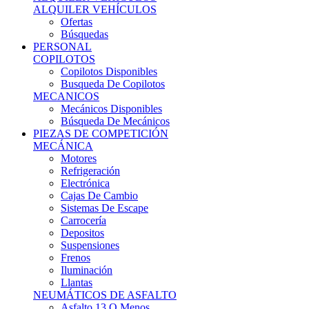
Ofertas
Búsquedas
PERSONAL
COPILOTOS
Copilotos Disponibles
Busqueda De Copilotos
MECANICOS
Mecánicos Disponibles
Búsqueda De Mecánicos
PIEZAS DE COMPETICIÓN
MECÁNICA
Motores
Refrigeración
Electrónica
Cajas De Cambio
Sistemas De Escape
Carrocería
Depositos
Suspensiones
Frenos
Iluminación
Llantas
NEUMÁTICOS DE ASFALTO
Asfalto 13 O Menos
Asfalto 14p