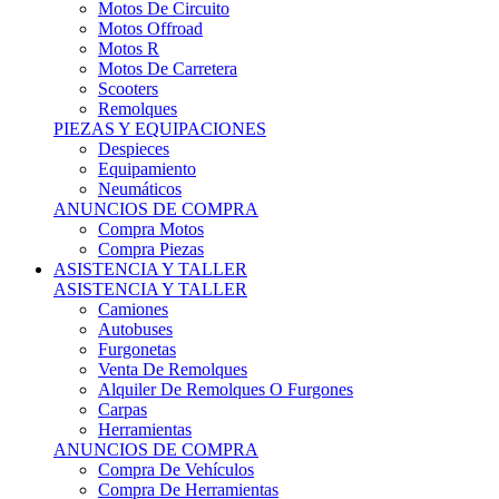
Motos Offroad
Motos R
Motos De Carretera
Scooters
Remolques
PIEZAS Y EQUIPACIONES
Despieces
Equipamiento
Neumáticos
ANUNCIOS DE COMPRA
Compra Motos
Compra Piezas
ASISTENCIA Y TALLER
ASISTENCIA Y TALLER
Camiones
Autobuses
Furgonetas
Venta De Remolques
Alquiler De Remolques O Furgones
Carpas
Herramientas
ANUNCIOS DE COMPRA
Compra De Vehículos
Compra De Herramientas