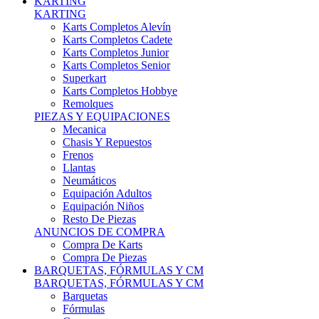
Karts Completos Alevín
Karts Completos Cadete
Karts Completos Junior
Karts Completos Senior
Superkart
Karts Completos Hobbye
Remolques
PIEZAS Y EQUIPACIONES
Mecanica
Chasis Y Repuestos
Frenos
Llantas
Neumáticos
Equipación Adultos
Equipación Niños
Resto De Piezas
ANUNCIOS DE COMPRA
Compra De Karts
Compra De Piezas
BARQUETAS, FÓRMULAS Y CM
BARQUETAS, FÓRMULAS Y CM
Barquetas
Fórmulas
Cm
Prototipos