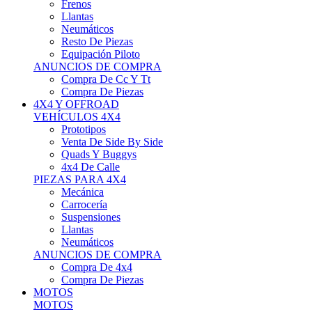
Neumáticos
Resto De Piezas
Equipación Piloto
ANUNCIOS DE COMPRA
Compra De Cc Y Tt
Compra De Piezas
4X4 Y OFFROAD
VEHÍCULOS 4X4
Prototipos
Venta De Side By Side
Quads Y Buggys
4x4 De Calle
PIEZAS PARA 4X4
Mecánica
Carrocería
Suspensiones
Llantas
Neumáticos
ANUNCIOS DE COMPRA
Compra De 4x4
Compra De Piezas
MOTOS
MOTOS
Motos De Circuito