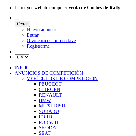
La mayor web de compra y
venta de Coches de Rally
.
Cerrar
Nuevo anuncio
Entrar
Olvidé mi usuario o clave
Registrarme
INICIO
ANUNCIOS DE COMPETICIÓN
VEHÍCULOS DE COMPETICIÓN
PEUGEOT
CITROËN
RENAULT
BMW
MITSUBISHI
SUBARU
FORD
PORSCHE
SKODA
SEAT