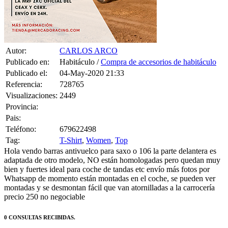
Autor:
CARLOS ARCO
Publicado en:
Habitáculo /
Compra de accesorios de habitáculo
Publicado el:
04-May-2020 21:33
Referencia:
728765
Visualizaciones:
2449
Provincia:
Pais:
Teléfono:
679622498
Tag:
T-Shirt
,
Women
,
Top
Hola vendo barras antivuelco para saxo o 106 la parte delantera es
adaptada de otro modelo, NO están homologadas pero quedan muy
bien y fuertes ideal para coche de tandas etc envío más fotos por
Whatsapp de momento están montadas en el coche, se pueden ver
montadas y se desmontan fácil que van atornilladas a la carrocería
precio 250 no negociable
0 CONSULTAS RECIBIDAS.
HACER UNA PREGUNTA