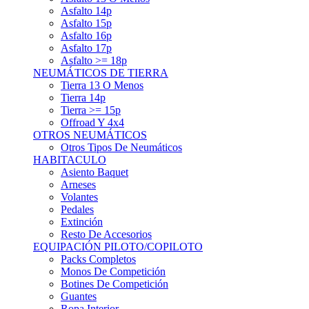
Asfalto 15p
Asfalto 16p
Asfalto 17p
Asfalto >= 18p
NEUMÁTICOS DE TIERRA
Tierra 13 O Menos
Tierra 14p
Tierra >= 15p
Offroad Y 4x4
OTROS NEUMÁTICOS
Otros Tipos De Neumáticos
HABITACULO
Asiento Baquet
Arneses
Volantes
Pedales
Extinción
Resto De Accesorios
EQUIPACIÓN PILOTO/COPILOTO
Packs Completos
Monos De Competición
Botines De Competición
Guantes
Ropa Interior
Cascos