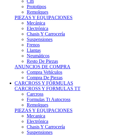
Remolques
PIEZAS Y EQUIPACIONES
Mecánica
Electrónica
Chasis Y Carrocería
Suspensiones
Frenos
Llantas
Neumáticos
Resto De Piezas
ANUNCIOS DE COMPRA
Compra Vehículos
Compra De Piezas
CARCROSS Y FÓRMULAS
CARCROSS Y FORMULAS TT
Carcross
Formulas Tt Autocross
Remolques
PIEZAS Y EQUIPACIONES
Mecanica
Electrónica
Chasis Y Carrocería
Suspensiones
Frenos
Llantas