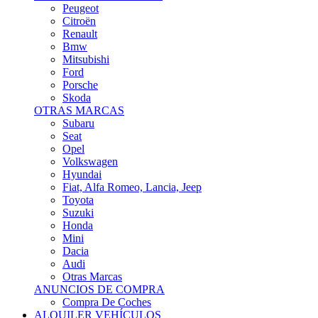
Citroën
Renault
Bmw
Mitsubishi
Ford
Porsche
Skoda
OTRAS MARCAS
Subaru
Seat
Opel
Volkswagen
Hyundai
Fiat, Alfa Romeo, Lancia, Jeep
Toyota
Suzuki
Honda
Mini
Dacia
Audi
Otras Marcas
ANUNCIOS DE COMPRA
Compra De Coches
ALQUILER VEHÍCULOS
ALQUILER VEHÍCULOS