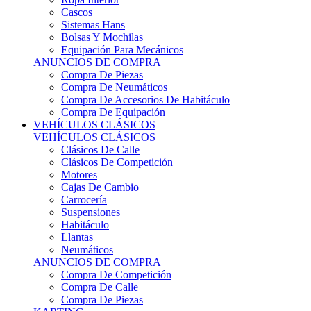
Sistemas Hans
Bolsas Y Mochilas
Equipación Para Mecánicos
ANUNCIOS DE COMPRA
Compra De Piezas
Compra De Neumáticos
Compra De Accesorios De Habitáculo
Compra De Equipación
VEHÍCULOS CLÁSICOS
VEHÍCULOS CLÁSICOS
Clásicos De Calle
Clásicos De Competición
Motores
Cajas De Cambio
Carrocería
Suspensiones
Habitáculo
Llantas
Neumáticos
ANUNCIOS DE COMPRA
Compra De Competición
Compra De Calle
Compra De Piezas
KARTING
KARTING