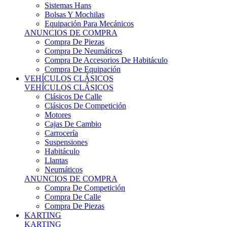
Sistemas Hans
Bolsas Y Mochilas
Equipación Para Mecánicos
ANUNCIOS DE COMPRA
Compra De Piezas
Compra De Neumáticos
Compra De Accesorios De Habitáculo
Compra De Equipación
VEHÍCULOS CLÁSICOS
VEHÍCULOS CLÁSICOS
Clásicos De Calle
Clásicos De Competición
Motores
Cajas De Cambio
Carrocería
Suspensiones
Habitáculo
Llantas
Neumáticos
ANUNCIOS DE COMPRA
Compra De Competición
Compra De Calle
Compra De Piezas
KARTING
KARTING