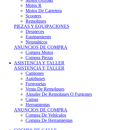
Motos Offroad
Motos R
Motos De Carretera
Scooters
Remolques
PIEZAS Y EQUIPACIONES
Despieces
Equipamiento
Neumáticos
ANUNCIOS DE COMPRA
Compra Motos
Compra Piezas
ASISTENCIA Y TALLER
ASISTENCIA Y TALLER
Camiones
Autobuses
Furgonetas
Venta De Remolques
Alquiler De Remolques O Furgones
Carpas
Herramientas
ANUNCIOS DE COMPRA
Compra De Vehículos
Compra De Herramientas