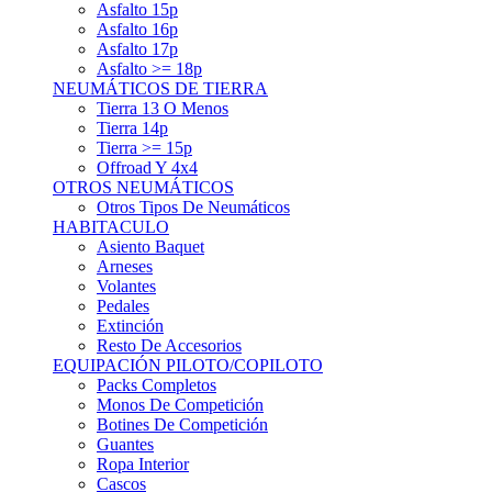
Asfalto 15p
Asfalto 16p
Asfalto 17p
Asfalto >= 18p
NEUMÁTICOS DE TIERRA
Tierra 13 O Menos
Tierra 14p
Tierra >= 15p
Offroad Y 4x4
OTROS NEUMÁTICOS
Otros Tipos De Neumáticos
HABITACULO
Asiento Baquet
Arneses
Volantes
Pedales
Extinción
Resto De Accesorios
EQUIPACIÓN PILOTO/COPILOTO
Packs Completos
Monos De Competición
Botines De Competición
Guantes
Ropa Interior
Cascos