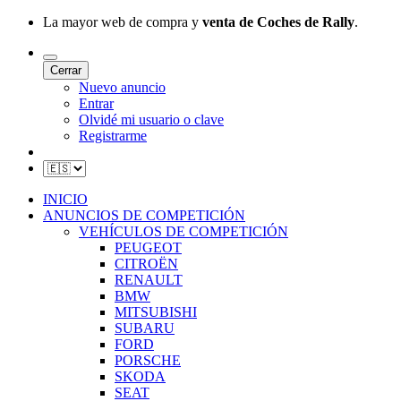
La mayor web de compra y
venta de Coches de Rally
.
Cerrar
Nuevo anuncio
Entrar
Olvidé mi usuario o clave
Registrarme
INICIO
ANUNCIOS DE COMPETICIÓN
VEHÍCULOS DE COMPETICIÓN
PEUGEOT
CITROËN
RENAULT
BMW
MITSUBISHI
SUBARU
FORD
PORSCHE
SKODA
SEAT