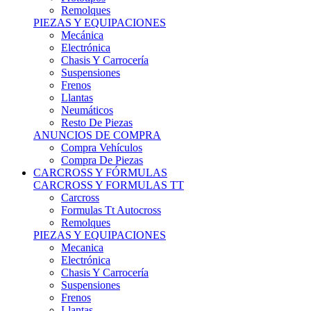
Remolques
PIEZAS Y EQUIPACIONES
Mecánica
Electrónica
Chasis Y Carrocería
Suspensiones
Frenos
Llantas
Neumáticos
Resto De Piezas
ANUNCIOS DE COMPRA
Compra Vehículos
Compra De Piezas
CARCROSS Y FÓRMULAS
CARCROSS Y FORMULAS TT
Carcross
Formulas Tt Autocross
Remolques
PIEZAS Y EQUIPACIONES
Mecanica
Electrónica
Chasis Y Carrocería
Suspensiones
Frenos
Llantas