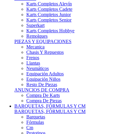
Karts Completos Alevín
Karts Completos Cadete
Karts Completos Junior
Karts Completos Senior
Superkart
Karts Completos Hobbye
Remolques
PIEZAS Y EQUIPACIONES
Mecanica
Chasis Y Repuestos
Frenos
Llantas
Neumáticos
Equipación Adultos
Equipación Niños
Resto De Piezas
ANUNCIOS DE COMPRA
Compra De Karts
Compra De Piezas
BARQUETAS, FÓRMULAS Y CM
BARQUETAS, FÓRMULAS Y CM
Barquetas
Fórmulas
Cm
Prototipos