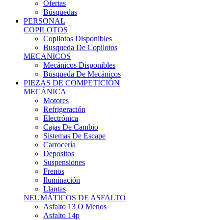
Ofertas
Búsquedas
PERSONAL
COPILOTOS
Copilotos Disponibles
Busqueda De Copilotos
MECANICOS
Mecánicos Disponibles
Búsqueda De Mecánicos
PIEZAS DE COMPETICIÓN
MECÁNICA
Motores
Refrigeración
Electrónica
Cajas De Cambio
Sistemas De Escape
Carrocería
Depositos
Suspensiones
Frenos
Iluminación
Llantas
NEUMÁTICOS DE ASFALTO
Asfalto 13 O Menos
Asfalto 14p