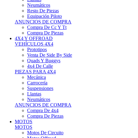
Neumáticos
Resto De Piezas
Equipación Piloto
ANUNCIOS DE COMPRA
Compra De Cc Y Tt
Compra De Piezas
4X4 Y OFFROAD
VEHÍCULOS 4X4
Prototipos
Venta De Side By Side
Quads Y Buggys
4x4 De Calle
PIEZAS PARA 4X4
Mecánica
Carrocería
Suspensiones
Llantas
Neumáticos
ANUNCIOS DE COMPRA
Compra De 4x4
Compra De Piezas
MOTOS
MOTOS
Motos De Circuito