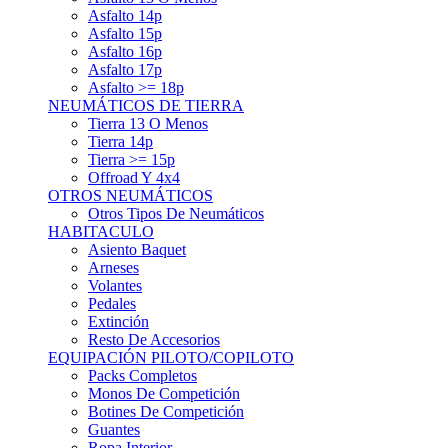
Asfalto 15p
Asfalto 16p
Asfalto 17p
Asfalto >= 18p
NEUMÁTICOS DE TIERRA
Tierra 13 O Menos
Tierra 14p
Tierra >= 15p
Offroad Y 4x4
OTROS NEUMÁTICOS
Otros Tipos De Neumáticos
HABITACULO
Asiento Baquet
Arneses
Volantes
Pedales
Extinción
Resto De Accesorios
EQUIPACIÓN PILOTO/COPILOTO
Packs Completos
Monos De Competición
Botines De Competición
Guantes
Ropa Interior
Cascos