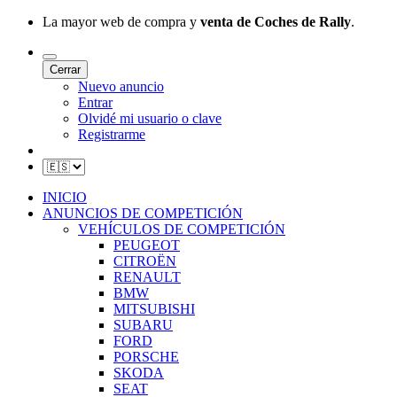
La mayor web de compra y
venta de Coches de Rally
.
Cerrar
Nuevo anuncio
Entrar
Olvidé mi usuario o clave
Registrarme
INICIO
ANUNCIOS DE COMPETICIÓN
VEHÍCULOS DE COMPETICIÓN
PEUGEOT
CITROËN
RENAULT
BMW
MITSUBISHI
SUBARU
FORD
PORSCHE
SKODA
SEAT