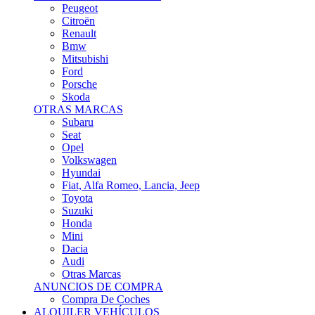
Citroën
Renault
Bmw
Mitsubishi
Ford
Porsche
Skoda
OTRAS MARCAS
Subaru
Seat
Opel
Volkswagen
Hyundai
Fiat, Alfa Romeo, Lancia, Jeep
Toyota
Suzuki
Honda
Mini
Dacia
Audi
Otras Marcas
ANUNCIOS DE COMPRA
Compra De Coches
ALQUILER VEHÍCULOS
ALQUILER VEHÍCULOS