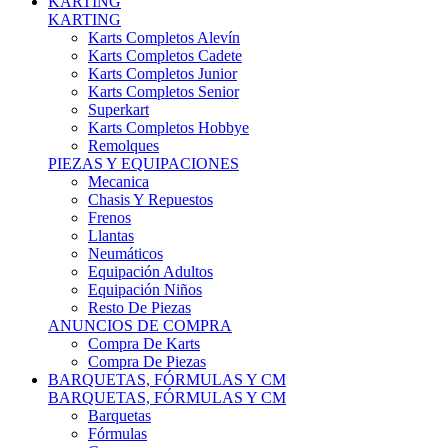
Karts Completos Alevín
Karts Completos Cadete
Karts Completos Junior
Karts Completos Senior
Superkart
Karts Completos Hobbye
Remolques
PIEZAS Y EQUIPACIONES
Mecanica
Chasis Y Repuestos
Frenos
Llantas
Neumáticos
Equipación Adultos
Equipación Niños
Resto De Piezas
ANUNCIOS DE COMPRA
Compra De Karts
Compra De Piezas
BARQUETAS, FÓRMULAS Y CM
BARQUETAS, FÓRMULAS Y CM
Barquetas
Fórmulas
Cm
Prototipos