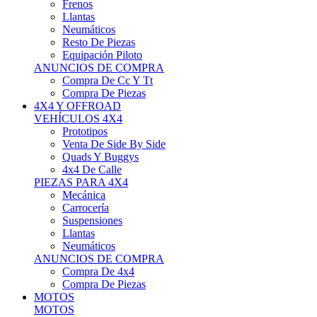
Neumáticos
Resto De Piezas
Equipación Piloto
ANUNCIOS DE COMPRA
Compra De Cc Y Tt
Compra De Piezas
4X4 Y OFFROAD
VEHÍCULOS 4X4
Prototipos
Venta De Side By Side
Quads Y Buggys
4x4 De Calle
PIEZAS PARA 4X4
Mecánica
Carrocería
Suspensiones
Llantas
Neumáticos
ANUNCIOS DE COMPRA
Compra De 4x4
Compra De Piezas
MOTOS
MOTOS
Motos De Circuito