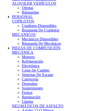
Ofertas
Búsquedas
PERSONAL
COPILOTOS
Copilotos Disponibles
Busqueda De Copilotos
MECANICOS
Mecánicos Disponibles
Búsqueda De Mecánicos
PIEZAS DE COMPETICIÓN
MECÁNICA
Motores
Refrigeración
Electrónica
Cajas De Cambio
Sistemas De Escape
Carrocería
Depositos
Suspensiones
Frenos
Iluminación
Llantas
NEUMÁTICOS DE ASFALTO
Asfalto 13 O Menos
Asfalto 14p