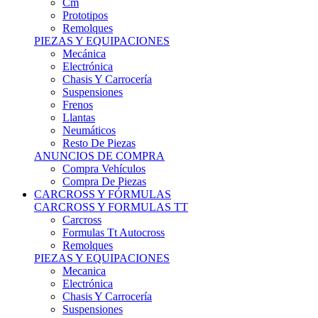
Remolques
PIEZAS Y EQUIPACIONES
Mecánica
Electrónica
Chasis Y Carrocería
Suspensiones
Frenos
Llantas
Neumáticos
Resto De Piezas
ANUNCIOS DE COMPRA
Compra Vehículos
Compra De Piezas
CARCROSS Y FÓRMULAS
CARCROSS Y FORMULAS TT
Carcross
Formulas Tt Autocross
Remolques
PIEZAS Y EQUIPACIONES
Mecanica
Electrónica
Chasis Y Carrocería
Suspensiones
Frenos
Llantas