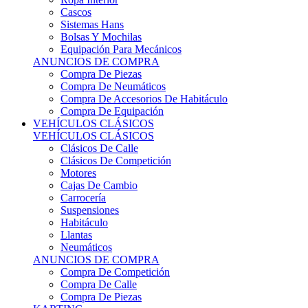
Sistemas Hans
Bolsas Y Mochilas
Equipación Para Mecánicos
ANUNCIOS DE COMPRA
Compra De Piezas
Compra De Neumáticos
Compra De Accesorios De Habitáculo
Compra De Equipación
VEHÍCULOS CLÁSICOS
VEHÍCULOS CLÁSICOS
Clásicos De Calle
Clásicos De Competición
Motores
Cajas De Cambio
Carrocería
Suspensiones
Habitáculo
Llantas
Neumáticos
ANUNCIOS DE COMPRA
Compra De Competición
Compra De Calle
Compra De Piezas
KARTING
KARTING