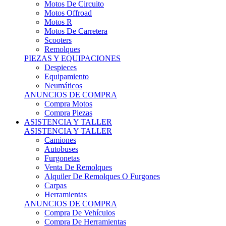
Motos Offroad
Motos R
Motos De Carretera
Scooters
Remolques
PIEZAS Y EQUIPACIONES
Despieces
Equipamiento
Neumáticos
ANUNCIOS DE COMPRA
Compra Motos
Compra Piezas
ASISTENCIA Y TALLER
ASISTENCIA Y TALLER
Camiones
Autobuses
Furgonetas
Venta De Remolques
Alquiler De Remolques O Furgones
Carpas
Herramientas
ANUNCIOS DE COMPRA
Compra De Vehículos
Compra De Herramientas