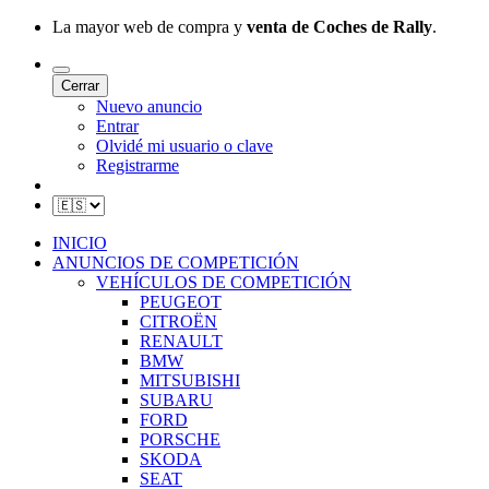
La mayor web de compra y
venta de Coches de Rally
.
Cerrar
Nuevo anuncio
Entrar
Olvidé mi usuario o clave
Registrarme
INICIO
ANUNCIOS DE COMPETICIÓN
VEHÍCULOS DE COMPETICIÓN
PEUGEOT
CITROËN
RENAULT
BMW
MITSUBISHI
SUBARU
FORD
PORSCHE
SKODA
SEAT