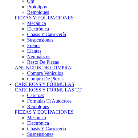
Remolques
PIEZAS Y EQUIPACIONES
Mecánica
Electrónica
Chasis Y Carrocería
Suspensiones
Frenos
Llantas
Neumáticos
Resto De Piezas
ANUNCIOS DE COMPRA
Compra Vehículos
Compra De Piezas
CARCROSS Y FÓRMULAS
CARCROSS Y FORMULAS TT
Carcross
Formulas Tt Autocross
Remolques
PIEZAS Y EQUIPACIONES
Mecanica
Electrónica
Chasis Y Carrocería
Suspensiones
Frenos
Llantas