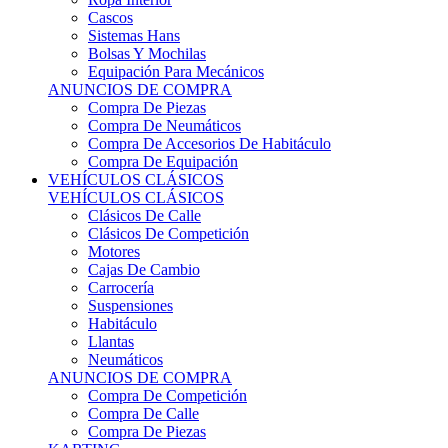
Sistemas Hans
Bolsas Y Mochilas
Equipación Para Mecánicos
ANUNCIOS DE COMPRA
Compra De Piezas
Compra De Neumáticos
Compra De Accesorios De Habitáculo
Compra De Equipación
VEHÍCULOS CLÁSICOS
VEHÍCULOS CLÁSICOS
Clásicos De Calle
Clásicos De Competición
Motores
Cajas De Cambio
Carrocería
Suspensiones
Habitáculo
Llantas
Neumáticos
ANUNCIOS DE COMPRA
Compra De Competición
Compra De Calle
Compra De Piezas
KARTING
KARTING