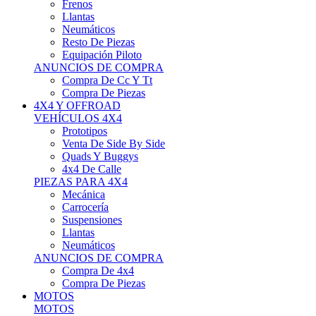
Neumáticos
Resto De Piezas
Equipación Piloto
ANUNCIOS DE COMPRA
Compra De Cc Y Tt
Compra De Piezas
4X4 Y OFFROAD
VEHÍCULOS 4X4
Prototipos
Venta De Side By Side
Quads Y Buggys
4x4 De Calle
PIEZAS PARA 4X4
Mecánica
Carrocería
Suspensiones
Llantas
Neumáticos
ANUNCIOS DE COMPRA
Compra De 4x4
Compra De Piezas
MOTOS
MOTOS
Motos De Circuito