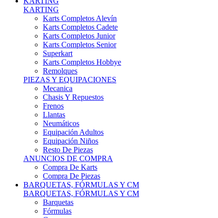
Karts Completos Alevín
Karts Completos Cadete
Karts Completos Junior
Karts Completos Senior
Superkart
Karts Completos Hobbye
Remolques
PIEZAS Y EQUIPACIONES
Mecanica
Chasis Y Repuestos
Frenos
Llantas
Neumáticos
Equipación Adultos
Equipación Niños
Resto De Piezas
ANUNCIOS DE COMPRA
Compra De Karts
Compra De Piezas
BARQUETAS, FÓRMULAS Y CM
BARQUETAS, FÓRMULAS Y CM
Barquetas
Fórmulas
Cm
Prototipos