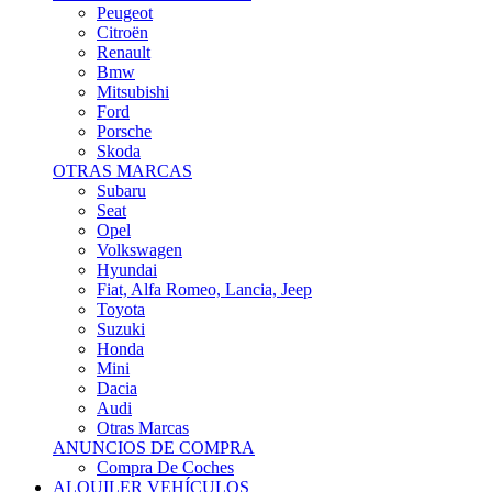
Citroën
Renault
Bmw
Mitsubishi
Ford
Porsche
Skoda
OTRAS MARCAS
Subaru
Seat
Opel
Volkswagen
Hyundai
Fiat, Alfa Romeo, Lancia, Jeep
Toyota
Suzuki
Honda
Mini
Dacia
Audi
Otras Marcas
ANUNCIOS DE COMPRA
Compra De Coches
ALQUILER VEHÍCULOS
ALQUILER VEHÍCULOS