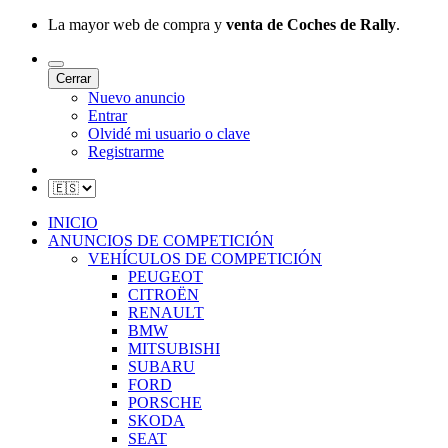
La mayor web de compra y
venta de Coches de Rally
.
Cerrar
Nuevo anuncio
Entrar
Olvidé mi usuario o clave
Registrarme
INICIO
ANUNCIOS DE COMPETICIÓN
VEHÍCULOS DE COMPETICIÓN
PEUGEOT
CITROËN
RENAULT
BMW
MITSUBISHI
SUBARU
FORD
PORSCHE
SKODA
SEAT