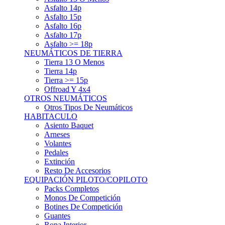
Asfalto 15p
Asfalto 16p
Asfalto 17p
Asfalto >= 18p
NEUMÁTICOS DE TIERRA
Tierra 13 O Menos
Tierra 14p
Tierra >= 15p
Offroad Y 4x4
OTROS NEUMÁTICOS
Otros Tipos De Neumáticos
HABITACULO
Asiento Baquet
Arneses
Volantes
Pedales
Extinción
Resto De Accesorios
EQUIPACIÓN PILOTO/COPILOTO
Packs Completos
Monos De Competición
Botines De Competición
Guantes
Ropa Interior
Cascos