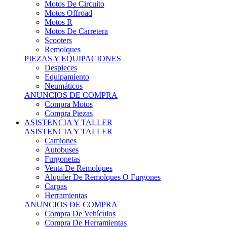
Motos Offroad
Motos R
Motos De Carretera
Scooters
Remolques
PIEZAS Y EQUIPACIONES
Despieces
Equipamiento
Neumáticos
ANUNCIOS DE COMPRA
Compra Motos
Compra Piezas
ASISTENCIA Y TALLER
ASISTENCIA Y TALLER
Camiones
Autobuses
Furgonetas
Venta De Remolques
Alquiler De Remolques O Furgones
Carpas
Herramientas
ANUNCIOS DE COMPRA
Compra De Vehículos
Compra De Herramientas