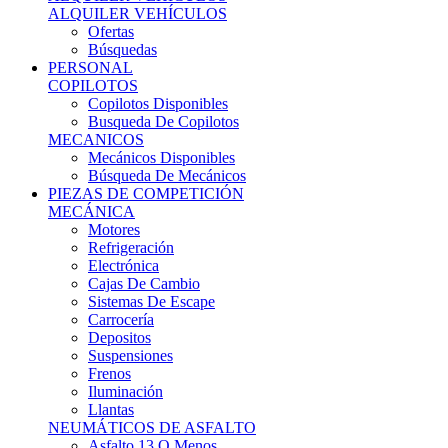
Ofertas
Búsquedas
PERSONAL
COPILOTOS
Copilotos Disponibles
Busqueda De Copilotos
MECANICOS
Mecánicos Disponibles
Búsqueda De Mecánicos
PIEZAS DE COMPETICIÓN
MECÁNICA
Motores
Refrigeración
Electrónica
Cajas De Cambio
Sistemas De Escape
Carrocería
Depositos
Suspensiones
Frenos
Iluminación
Llantas
NEUMÁTICOS DE ASFALTO
Asfalto 13 O Menos
Asfalto 14p