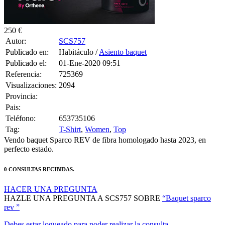
250 €
Autor:
SCS757
Publicado en:
Habitáculo /
Asiento baquet
Publicado el:
01-Ene-2020 09:51
Referencia:
725369
Visualizaciones:
2094
Provincia:
Pais:
Teléfono:
653735106
Tag:
T-Shirt
,
Women
,
Top
Vendo baquet Sparco REV de fibra homologado hasta 2023, en
perfecto estado.
0 CONSULTAS RECIBIDAS.
HACER UNA PREGUNTA
HAZLE UNA PREGUNTA A SCS757 SOBRE
“Baquet sparco
rev ”
Debes estar logueado para poder realizar la consulta