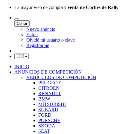
La mayor web de compra y
venta de Coches de Rally
.
Cerrar
Nuevo anuncio
Entrar
Olvidé mi usuario o clave
Registrarme
INICIO
ANUNCIOS DE COMPETICIÓN
VEHÍCULOS DE COMPETICIÓN
PEUGEOT
CITROËN
RENAULT
BMW
MITSUBISHI
SUBARU
FORD
PORSCHE
SKODA
SEAT