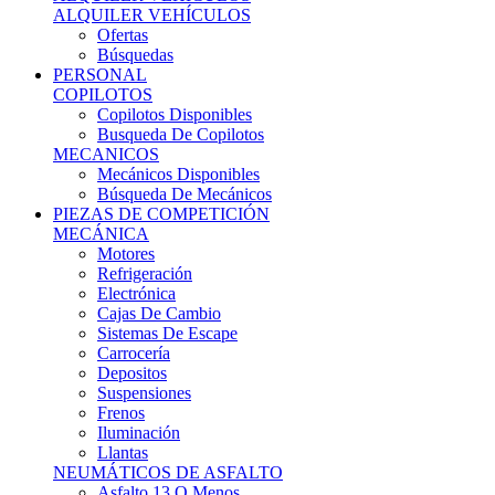
Ofertas
Búsquedas
PERSONAL
COPILOTOS
Copilotos Disponibles
Busqueda De Copilotos
MECANICOS
Mecánicos Disponibles
Búsqueda De Mecánicos
PIEZAS DE COMPETICIÓN
MECÁNICA
Motores
Refrigeración
Electrónica
Cajas De Cambio
Sistemas De Escape
Carrocería
Depositos
Suspensiones
Frenos
Iluminación
Llantas
NEUMÁTICOS DE ASFALTO
Asfalto 13 O Menos
Asfalto 14p