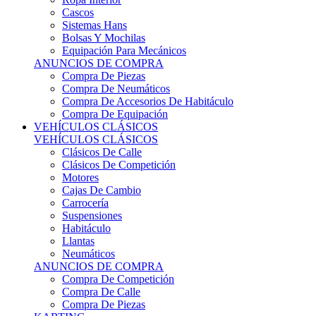
Sistemas Hans
Bolsas Y Mochilas
Equipación Para Mecánicos
ANUNCIOS DE COMPRA
Compra De Piezas
Compra De Neumáticos
Compra De Accesorios De Habitáculo
Compra De Equipación
VEHÍCULOS CLÁSICOS
VEHÍCULOS CLÁSICOS
Clásicos De Calle
Clásicos De Competición
Motores
Cajas De Cambio
Carrocería
Suspensiones
Habitáculo
Llantas
Neumáticos
ANUNCIOS DE COMPRA
Compra De Competición
Compra De Calle
Compra De Piezas
KARTING
KARTING