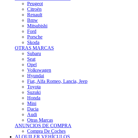
Citroën
Renault
Bmw
Mitsubishi
Ford
Porsche
Skoda
OTRAS MARCAS
Subaru
Seat
Opel
Volkswagen
Hyundai
Fiat, Alfa Romeo, Lancia, Jeep
Toyota
Suzuki
Honda
Mini
Dacia
Audi
Otras Marcas
ANUNCIOS DE COMPRA
Compra De Coches
ALQUILER VEHÍCULOS
ALQUILER VEHÍCULOS