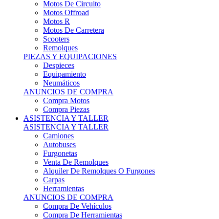
Motos Offroad
Motos R
Motos De Carretera
Scooters
Remolques
PIEZAS Y EQUIPACIONES
Despieces
Equipamiento
Neumáticos
ANUNCIOS DE COMPRA
Compra Motos
Compra Piezas
ASISTENCIA Y TALLER
ASISTENCIA Y TALLER
Camiones
Autobuses
Furgonetas
Venta De Remolques
Alquiler De Remolques O Furgones
Carpas
Herramientas
ANUNCIOS DE COMPRA
Compra De Vehículos
Compra De Herramientas