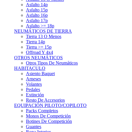
Asfalto 15p
Asfalto 16p
Asfalto 17p
Asfalto >= 18p
NEUMÁTICOS DE TIERRA
Tierra 13 O Menos
Tierra 14p
Tierra >= 15p
Offroad Y 4x4
OTROS NEUMÁTICOS
Otros Tipos De Neumáticos
HABITACULO
Asiento Baquet
Arneses
Volantes
Pedales
Extinción
Resto De Accesorios
EQUIPACIÓN PILOTO/COPILOTO
Packs Completos
Monos De Competición
Botines De Competición
Guantes
Ropa Interior
Cascos