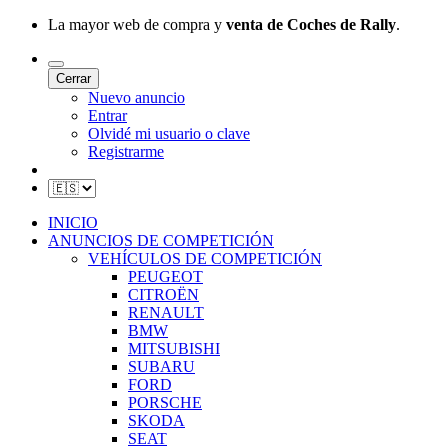
La mayor web de compra y
venta de Coches de Rally
.
Cerrar
Nuevo anuncio
Entrar
Olvidé mi usuario o clave
Registrarme
INICIO
ANUNCIOS DE COMPETICIÓN
VEHÍCULOS DE COMPETICIÓN
PEUGEOT
CITROËN
RENAULT
BMW
MITSUBISHI
SUBARU
FORD
PORSCHE
SKODA
SEAT