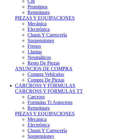
Remolques
PIEZAS Y EQUIPACIONES
Mecánica
Electrónica
Chasis Y Carrocería
Suspensiones
Frenos
Llantas
Neumáticos
Resto De Piezas
ANUNCIOS DE COMPRA
Compra Vehículos
Compra De Piezas
CARCROSS Y FÓRMULAS
CARCROSS Y FORMULAS TT
Carcross
Formulas Tt Autocross
Remolques
PIEZAS Y EQUIPACIONES
Mecanica
Electrónica
Chasis Y Carrocería
Suspensiones
Frenos
Llantas