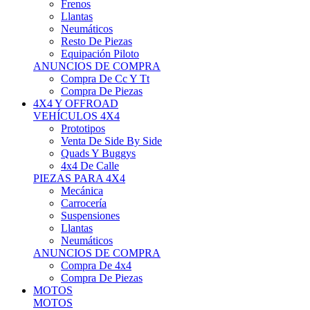
Neumáticos
Resto De Piezas
Equipación Piloto
ANUNCIOS DE COMPRA
Compra De Cc Y Tt
Compra De Piezas
4X4 Y OFFROAD
VEHÍCULOS 4X4
Prototipos
Venta De Side By Side
Quads Y Buggys
4x4 De Calle
PIEZAS PARA 4X4
Mecánica
Carrocería
Suspensiones
Llantas
Neumáticos
ANUNCIOS DE COMPRA
Compra De 4x4
Compra De Piezas
MOTOS
MOTOS
Motos De Circuito