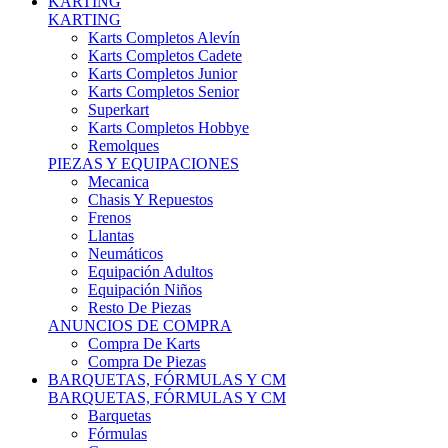
Karts Completos Alevín
Karts Completos Cadete
Karts Completos Junior
Karts Completos Senior
Superkart
Karts Completos Hobbye
Remolques
PIEZAS Y EQUIPACIONES
Mecanica
Chasis Y Repuestos
Frenos
Llantas
Neumáticos
Equipación Adultos
Equipación Niños
Resto De Piezas
ANUNCIOS DE COMPRA
Compra De Karts
Compra De Piezas
BARQUETAS, FÓRMULAS Y CM
BARQUETAS, FÓRMULAS Y CM
Barquetas
Fórmulas
Cm
Prototipos