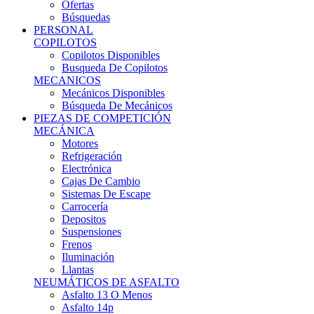
Ofertas
Búsquedas
PERSONAL
COPILOTOS
Copilotos Disponibles
Busqueda De Copilotos
MECANICOS
Mecánicos Disponibles
Búsqueda De Mecánicos
PIEZAS DE COMPETICIÓN
MECÁNICA
Motores
Refrigeración
Electrónica
Cajas De Cambio
Sistemas De Escape
Carrocería
Depositos
Suspensiones
Frenos
Iluminación
Llantas
NEUMÁTICOS DE ASFALTO
Asfalto 13 O Menos
Asfalto 14p