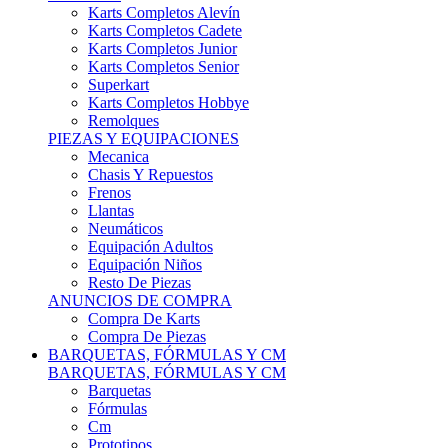
Karts Completos Alevín
Karts Completos Cadete
Karts Completos Junior
Karts Completos Senior
Superkart
Karts Completos Hobbye
Remolques
PIEZAS Y EQUIPACIONES
Mecanica
Chasis Y Repuestos
Frenos
Llantas
Neumáticos
Equipación Adultos
Equipación Niños
Resto De Piezas
ANUNCIOS DE COMPRA
Compra De Karts
Compra De Piezas
BARQUETAS, FÓRMULAS Y CM
BARQUETAS, FÓRMULAS Y CM
Barquetas
Fórmulas
Cm
Prototipos