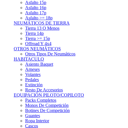
Asfalto 15p
Asfalto 16p
Asfalto 17p
Asfalto >= 18p
NEUMÁTICOS DE TIERRA
Tierra 13 O Menos
Tierra 14p
Tierra >= 15p
Offroad Y 4x4
OTROS NEUMÁTICOS
Otros Tipos De Neumáticos
HABITACULO
Asiento Baquet
Arneses
Volantes
Pedales
Extinción
Resto De Accesorios
EQUIPACIÓN PILOTO/COPILOTO
Packs Completos
Monos De Competición
Botines De Competición
Guantes
Ropa Interior
Cascos