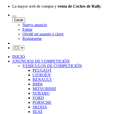
La mayor web de compra y
venta de Coches de Rally
.
Cerrar
Nuevo anuncio
Entrar
Olvidé mi usuario o clave
Registrarme
INICIO
ANUNCIOS DE COMPETICIÓN
VEHÍCULOS DE COMPETICIÓN
PEUGEOT
CITROËN
RENAULT
BMW
MITSUBISHI
SUBARU
FORD
PORSCHE
SKODA
SEAT