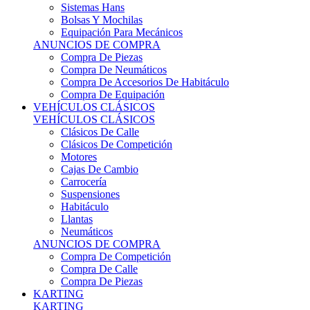
Sistemas Hans
Bolsas Y Mochilas
Equipación Para Mecánicos
ANUNCIOS DE COMPRA
Compra De Piezas
Compra De Neumáticos
Compra De Accesorios De Habitáculo
Compra De Equipación
VEHÍCULOS CLÁSICOS
VEHÍCULOS CLÁSICOS
Clásicos De Calle
Clásicos De Competición
Motores
Cajas De Cambio
Carrocería
Suspensiones
Habitáculo
Llantas
Neumáticos
ANUNCIOS DE COMPRA
Compra De Competición
Compra De Calle
Compra De Piezas
KARTING
KARTING