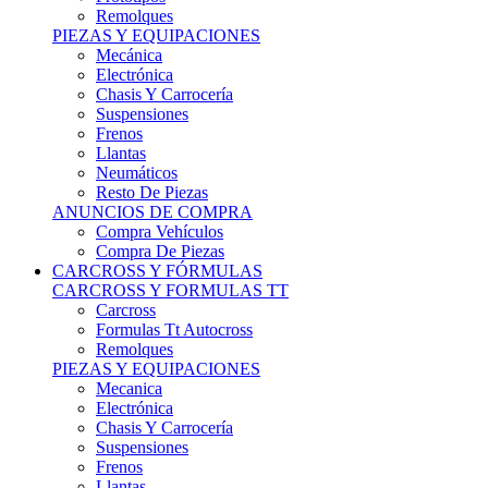
Remolques
PIEZAS Y EQUIPACIONES
Mecánica
Electrónica
Chasis Y Carrocería
Suspensiones
Frenos
Llantas
Neumáticos
Resto De Piezas
ANUNCIOS DE COMPRA
Compra Vehículos
Compra De Piezas
CARCROSS Y FÓRMULAS
CARCROSS Y FORMULAS TT
Carcross
Formulas Tt Autocross
Remolques
PIEZAS Y EQUIPACIONES
Mecanica
Electrónica
Chasis Y Carrocería
Suspensiones
Frenos
Llantas