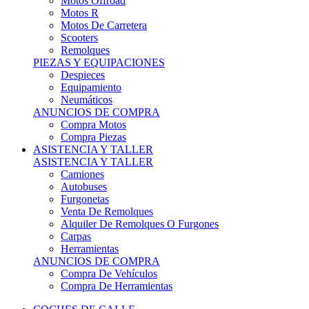
Motos Offroad
Motos R
Motos De Carretera
Scooters
Remolques
PIEZAS Y EQUIPACIONES
Despieces
Equipamiento
Neumáticos
ANUNCIOS DE COMPRA
Compra Motos
Compra Piezas
ASISTENCIA Y TALLER
ASISTENCIA Y TALLER
Camiones
Autobuses
Furgonetas
Venta De Remolques
Alquiler De Remolques O Furgones
Carpas
Herramientas
ANUNCIOS DE COMPRA
Compra De Vehículos
Compra De Herramientas