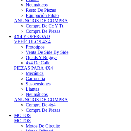
Neumáticos
Resto De Piezas
Equipación Piloto
ANUNCIOS DE COMPRA
Compra De Cc Y Tt
Compra De Piezas
4X4 Y OFFROAD
VEHÍCULOS 4X4
Prototipos
Venta De Side By Side
Quads Y Buggys
4x4 De Calle
PIEZAS PARA 4X4
Mecánica
Carrocería
Suspensiones
Llantas
Neumáticos
ANUNCIOS DE COMPRA
Compra De 4x4
Compra De Piezas
MOTOS
MOTOS
Motos De Circuito