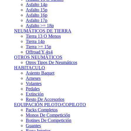
Asfalto 15p
Asfalto 16p
Asfalto 17p
Asfalto >= 18p
NEUMÁTICOS DE TIERRA
Tierra 13 O Menos
Tierra 14p
Tierra >= 15p
Offroad Y 4x4
OTROS NEUMÁTICOS
Otros Tipos De Neumáticos
HABITACULO
Asiento Baquet
Arneses
Volantes
Pedales
Extinción
Resto De Accesorios
EQUIPACIÓN PILOTO/COPILOTO
Packs Completos
Monos De Competición
Botines De Competición
Guantes
Ropa Interior
Cascos