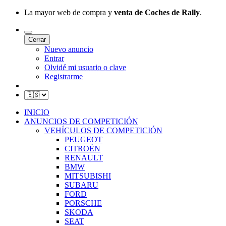
La mayor web de compra y
venta de Coches de Rally
.
Cerrar
Nuevo anuncio
Entrar
Olvidé mi usuario o clave
Registrarme
INICIO
ANUNCIOS DE COMPETICIÓN
VEHÍCULOS DE COMPETICIÓN
PEUGEOT
CITROËN
RENAULT
BMW
MITSUBISHI
SUBARU
FORD
PORSCHE
SKODA
SEAT