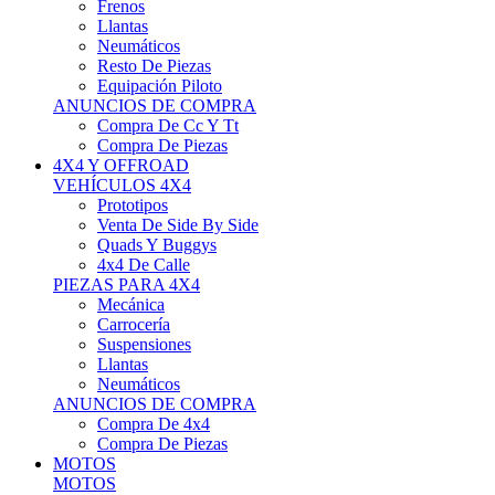
Neumáticos
Resto De Piezas
Equipación Piloto
ANUNCIOS DE COMPRA
Compra De Cc Y Tt
Compra De Piezas
4X4 Y OFFROAD
VEHÍCULOS 4X4
Prototipos
Venta De Side By Side
Quads Y Buggys
4x4 De Calle
PIEZAS PARA 4X4
Mecánica
Carrocería
Suspensiones
Llantas
Neumáticos
ANUNCIOS DE COMPRA
Compra De 4x4
Compra De Piezas
MOTOS
MOTOS
Motos De Circuito