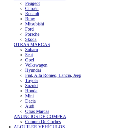
Citroën
Renault
Bmw
Mitsubishi
Ford
Porsche
Skoda
OTRAS MARCAS
Subaru
Seat
Opel
Volkswagen
Hyundai
Fiat, Alfa Romeo, Lancia, Jeep
Toyota
Suzuki
Honda
Mini
Dacia
Audi
Otras Marcas
ANUNCIOS DE COMPRA
Compra De Coches
ALQUILER VEHÍCULOS
ALQUILER VEHÍCULOS