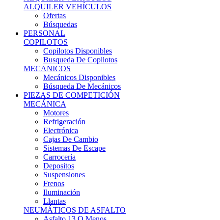
Ofertas
Búsquedas
PERSONAL
COPILOTOS
Copilotos Disponibles
Busqueda De Copilotos
MECANICOS
Mecánicos Disponibles
Búsqueda De Mecánicos
PIEZAS DE COMPETICIÓN
MECÁNICA
Motores
Refrigeración
Electrónica
Cajas De Cambio
Sistemas De Escape
Carrocería
Depositos
Suspensiones
Frenos
Iluminación
Llantas
NEUMÁTICOS DE ASFALTO
Asfalto 13 O Menos
Asfalto 14p