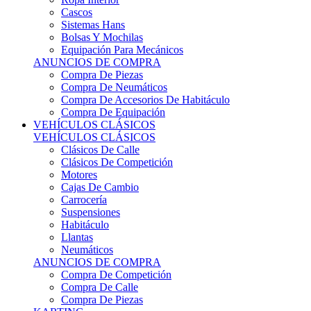
Sistemas Hans
Bolsas Y Mochilas
Equipación Para Mecánicos
ANUNCIOS DE COMPRA
Compra De Piezas
Compra De Neumáticos
Compra De Accesorios De Habitáculo
Compra De Equipación
VEHÍCULOS CLÁSICOS
VEHÍCULOS CLÁSICOS
Clásicos De Calle
Clásicos De Competición
Motores
Cajas De Cambio
Carrocería
Suspensiones
Habitáculo
Llantas
Neumáticos
ANUNCIOS DE COMPRA
Compra De Competición
Compra De Calle
Compra De Piezas
KARTING
KARTING