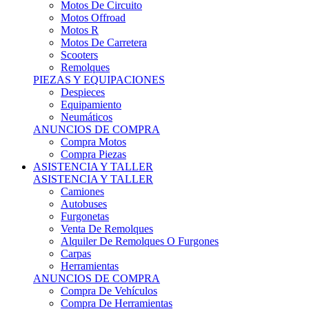
Motos Offroad
Motos R
Motos De Carretera
Scooters
Remolques
PIEZAS Y EQUIPACIONES
Despieces
Equipamiento
Neumáticos
ANUNCIOS DE COMPRA
Compra Motos
Compra Piezas
ASISTENCIA Y TALLER
ASISTENCIA Y TALLER
Camiones
Autobuses
Furgonetas
Venta De Remolques
Alquiler De Remolques O Furgones
Carpas
Herramientas
ANUNCIOS DE COMPRA
Compra De Vehículos
Compra De Herramientas