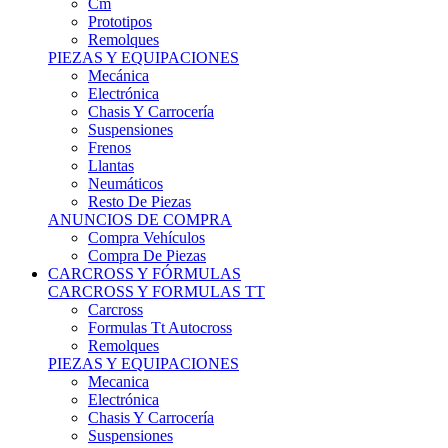
Remolques
PIEZAS Y EQUIPACIONES
Mecánica
Electrónica
Chasis Y Carrocería
Suspensiones
Frenos
Llantas
Neumáticos
Resto De Piezas
ANUNCIOS DE COMPRA
Compra Vehículos
Compra De Piezas
CARCROSS Y FÓRMULAS
CARCROSS Y FORMULAS TT
Carcross
Formulas Tt Autocross
Remolques
PIEZAS Y EQUIPACIONES
Mecanica
Electrónica
Chasis Y Carrocería
Suspensiones
Frenos
Llantas