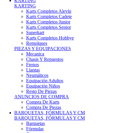
Karts Completos Alevín
Karts Completos Cadete
Karts Completos Junior
Karts Completos Senior
Superkart
Karts Completos Hobbye
Remolques
PIEZAS Y EQUIPACIONES
Mecanica
Chasis Y Repuestos
Frenos
Llantas
Neumáticos
Equipación Adultos
Equipación Niños
Resto De Piezas
ANUNCIOS DE COMPRA
Compra De Karts
Compra De Piezas
BARQUETAS, FÓRMULAS Y CM
BARQUETAS, FÓRMULAS Y CM
Barquetas
Fórmulas
Cm
Prototipos