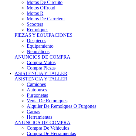
Motos Offroad
Motos R
Motos De Carretera
Scooters
Remolques
PIEZAS Y EQUIPACIONES
Despieces
Equipamiento
Neumáticos
ANUNCIOS DE COMPRA
Compra Motos
Compra Piezas
ASISTENCIA Y TALLER
ASISTENCIA Y TALLER
Camiones
Autobuses
Furgonetas
Venta De Remolques
Alquiler De Remolques O Furgones
Carpas
Herramientas
ANUNCIOS DE COMPRA
Compra De Vehículos
Compra De Herramientas