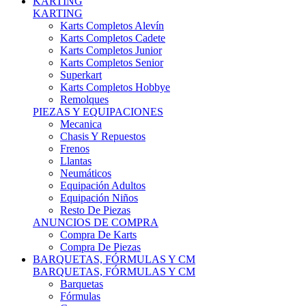
Karts Completos Alevín
Karts Completos Cadete
Karts Completos Junior
Karts Completos Senior
Superkart
Karts Completos Hobbye
Remolques
PIEZAS Y EQUIPACIONES
Mecanica
Chasis Y Repuestos
Frenos
Llantas
Neumáticos
Equipación Adultos
Equipación Niños
Resto De Piezas
ANUNCIOS DE COMPRA
Compra De Karts
Compra De Piezas
BARQUETAS, FÓRMULAS Y CM
BARQUETAS, FÓRMULAS Y CM
Barquetas
Fórmulas
Cm
Prototipos