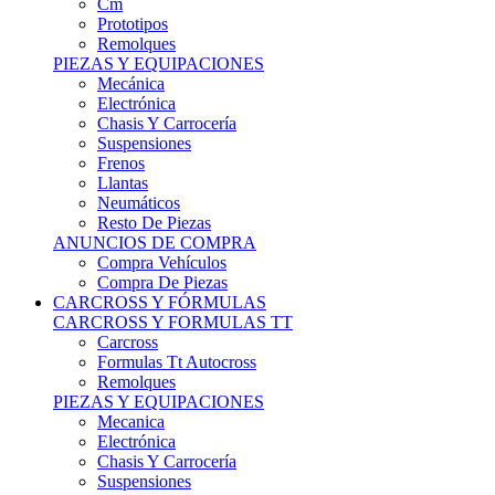
Remolques
PIEZAS Y EQUIPACIONES
Mecánica
Electrónica
Chasis Y Carrocería
Suspensiones
Frenos
Llantas
Neumáticos
Resto De Piezas
ANUNCIOS DE COMPRA
Compra Vehículos
Compra De Piezas
CARCROSS Y FÓRMULAS
CARCROSS Y FORMULAS TT
Carcross
Formulas Tt Autocross
Remolques
PIEZAS Y EQUIPACIONES
Mecanica
Electrónica
Chasis Y Carrocería
Suspensiones
Frenos
Llantas