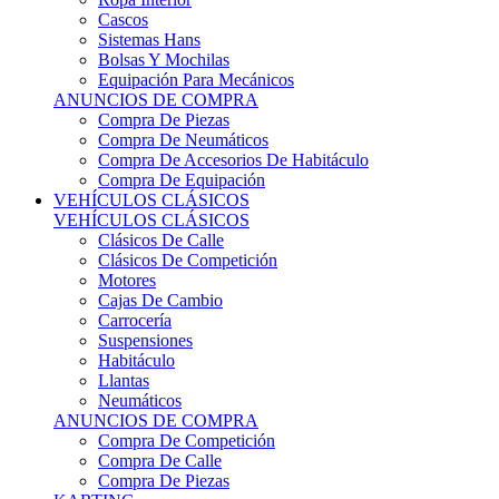
Sistemas Hans
Bolsas Y Mochilas
Equipación Para Mecánicos
ANUNCIOS DE COMPRA
Compra De Piezas
Compra De Neumáticos
Compra De Accesorios De Habitáculo
Compra De Equipación
VEHÍCULOS CLÁSICOS
VEHÍCULOS CLÁSICOS
Clásicos De Calle
Clásicos De Competición
Motores
Cajas De Cambio
Carrocería
Suspensiones
Habitáculo
Llantas
Neumáticos
ANUNCIOS DE COMPRA
Compra De Competición
Compra De Calle
Compra De Piezas
KARTING
KARTING