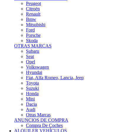
Citroën
Renault
Bmw
Mitsubishi
Ford
Porsche
Skoda
OTRAS MARCAS
Subaru
Seat
Opel
Volkswagen
Hyundai
Fiat, Alfa Romeo, Lancia, Jeep
Toyota
Suzuki
Honda
Mini
Dacia
Audi
Otras Marcas
ANUNCIOS DE COMPRA
Compra De Coches
ALQUILER VEHÍCULOS
ALQUILER VEHÍCULOS