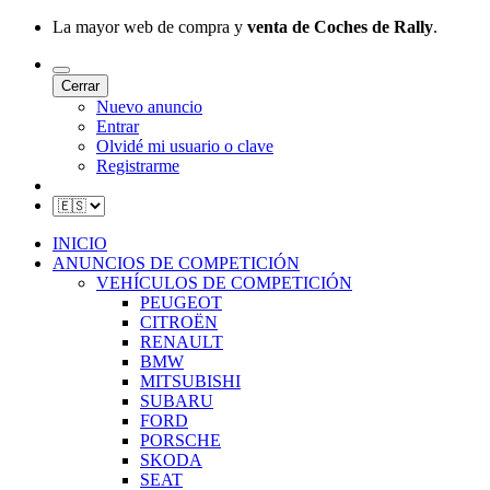
La mayor web de compra y
venta de Coches de Rally
.
Cerrar
Nuevo anuncio
Entrar
Olvidé mi usuario o clave
Registrarme
INICIO
ANUNCIOS DE COMPETICIÓN
VEHÍCULOS DE COMPETICIÓN
PEUGEOT
CITROËN
RENAULT
BMW
MITSUBISHI
SUBARU
FORD
PORSCHE
SKODA
SEAT