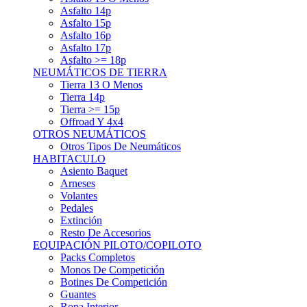
Asfalto 15p
Asfalto 16p
Asfalto 17p
Asfalto >= 18p
NEUMÁTICOS DE TIERRA
Tierra 13 O Menos
Tierra 14p
Tierra >= 15p
Offroad Y 4x4
OTROS NEUMÁTICOS
Otros Tipos De Neumáticos
HABITACULO
Asiento Baquet
Arneses
Volantes
Pedales
Extinción
Resto De Accesorios
EQUIPACIÓN PILOTO/COPILOTO
Packs Completos
Monos De Competición
Botines De Competición
Guantes
Ropa Interior
Cascos