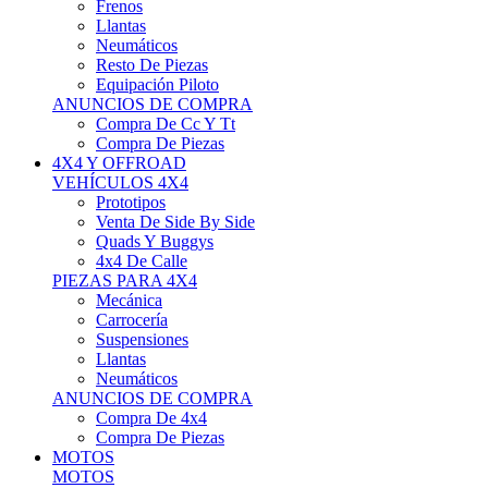
Neumáticos
Resto De Piezas
Equipación Piloto
ANUNCIOS DE COMPRA
Compra De Cc Y Tt
Compra De Piezas
4X4 Y OFFROAD
VEHÍCULOS 4X4
Prototipos
Venta De Side By Side
Quads Y Buggys
4x4 De Calle
PIEZAS PARA 4X4
Mecánica
Carrocería
Suspensiones
Llantas
Neumáticos
ANUNCIOS DE COMPRA
Compra De 4x4
Compra De Piezas
MOTOS
MOTOS
Motos De Circuito