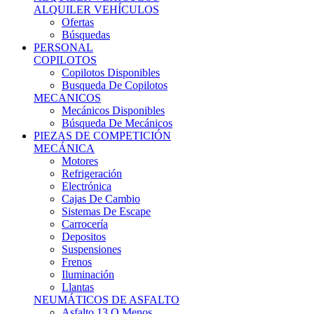
Ofertas
Búsquedas
PERSONAL
COPILOTOS
Copilotos Disponibles
Busqueda De Copilotos
MECANICOS
Mecánicos Disponibles
Búsqueda De Mecánicos
PIEZAS DE COMPETICIÓN
MECÁNICA
Motores
Refrigeración
Electrónica
Cajas De Cambio
Sistemas De Escape
Carrocería
Depositos
Suspensiones
Frenos
Iluminación
Llantas
NEUMÁTICOS DE ASFALTO
Asfalto 13 O Menos
Asfalto 14p