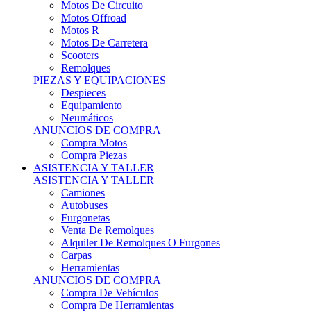
Motos Offroad
Motos R
Motos De Carretera
Scooters
Remolques
PIEZAS Y EQUIPACIONES
Despieces
Equipamiento
Neumáticos
ANUNCIOS DE COMPRA
Compra Motos
Compra Piezas
ASISTENCIA Y TALLER
ASISTENCIA Y TALLER
Camiones
Autobuses
Furgonetas
Venta De Remolques
Alquiler De Remolques O Furgones
Carpas
Herramientas
ANUNCIOS DE COMPRA
Compra De Vehículos
Compra De Herramientas