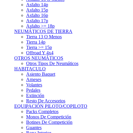
Asfalto 15p
Asfalto 16p
Asfalto 17p
Asfalto >= 18p
NEUMÁTICOS DE TIERRA
Tierra 13 O Menos
Tierra 14p
Tierra >= 15p
Offroad Y 4x4
OTROS NEUMÁTICOS
Otros Tipos De Neumáticos
HABITACULO
Asiento Baquet
Arneses
Volantes
Pedales
Extinción
Resto De Accesorios
EQUIPACIÓN PILOTO/COPILOTO
Packs Completos
Monos De Competición
Botines De Competición
Guantes
Ropa Interior
Cascos