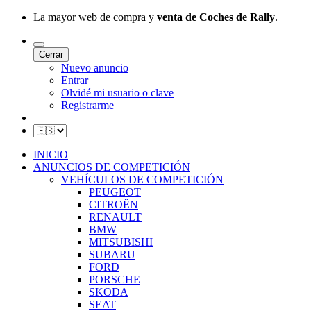
La mayor web de compra y
venta de Coches de Rally
.
Cerrar
Nuevo anuncio
Entrar
Olvidé mi usuario o clave
Registrarme
INICIO
ANUNCIOS DE COMPETICIÓN
VEHÍCULOS DE COMPETICIÓN
PEUGEOT
CITROËN
RENAULT
BMW
MITSUBISHI
SUBARU
FORD
PORSCHE
SKODA
SEAT