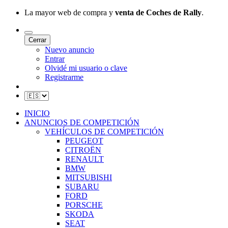
La mayor web de compra y
venta de Coches de Rally
.
Cerrar
Nuevo anuncio
Entrar
Olvidé mi usuario o clave
Registrarme
INICIO
ANUNCIOS DE COMPETICIÓN
VEHÍCULOS DE COMPETICIÓN
PEUGEOT
CITROËN
RENAULT
BMW
MITSUBISHI
SUBARU
FORD
PORSCHE
SKODA
SEAT