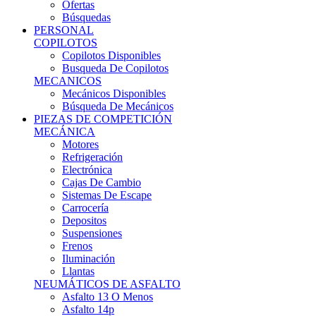
Ofertas
Búsquedas
PERSONAL
COPILOTOS
Copilotos Disponibles
Busqueda De Copilotos
MECANICOS
Mecánicos Disponibles
Búsqueda De Mecánicos
PIEZAS DE COMPETICIÓN
MECÁNICA
Motores
Refrigeración
Electrónica
Cajas De Cambio
Sistemas De Escape
Carrocería
Depositos
Suspensiones
Frenos
Iluminación
Llantas
NEUMÁTICOS DE ASFALTO
Asfalto 13 O Menos
Asfalto 14p