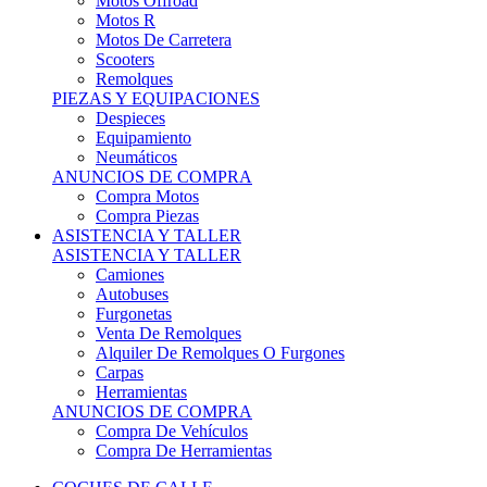
Motos Offroad
Motos R
Motos De Carretera
Scooters
Remolques
PIEZAS Y EQUIPACIONES
Despieces
Equipamiento
Neumáticos
ANUNCIOS DE COMPRA
Compra Motos
Compra Piezas
ASISTENCIA Y TALLER
ASISTENCIA Y TALLER
Camiones
Autobuses
Furgonetas
Venta De Remolques
Alquiler De Remolques O Furgones
Carpas
Herramientas
ANUNCIOS DE COMPRA
Compra De Vehículos
Compra De Herramientas