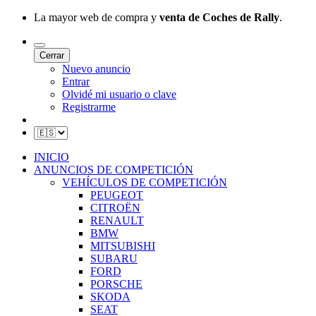
La mayor web de compra y
venta de Coches de Rally
.
Cerrar
Nuevo anuncio
Entrar
Olvidé mi usuario o clave
Registrarme
INICIO
ANUNCIOS DE COMPETICIÓN
VEHÍCULOS DE COMPETICIÓN
PEUGEOT
CITROËN
RENAULT
BMW
MITSUBISHI
SUBARU
FORD
PORSCHE
SKODA
SEAT