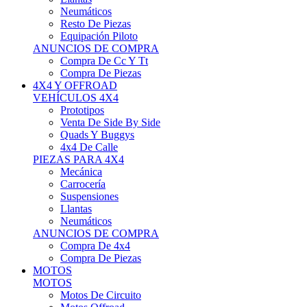
Neumáticos
Resto De Piezas
Equipación Piloto
ANUNCIOS DE COMPRA
Compra De Cc Y Tt
Compra De Piezas
4X4 Y OFFROAD
VEHÍCULOS 4X4
Prototipos
Venta De Side By Side
Quads Y Buggys
4x4 De Calle
PIEZAS PARA 4X4
Mecánica
Carrocería
Suspensiones
Llantas
Neumáticos
ANUNCIOS DE COMPRA
Compra De 4x4
Compra De Piezas
MOTOS
MOTOS
Motos De Circuito