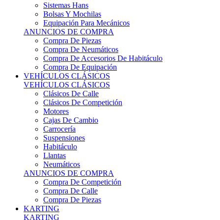
Sistemas Hans
Bolsas Y Mochilas
Equipación Para Mecánicos
ANUNCIOS DE COMPRA
Compra De Piezas
Compra De Neumáticos
Compra De Accesorios De Habitáculo
Compra De Equipación
VEHÍCULOS CLÁSICOS
VEHÍCULOS CLÁSICOS
Clásicos De Calle
Clásicos De Competición
Motores
Cajas De Cambio
Carrocería
Suspensiones
Habitáculo
Llantas
Neumáticos
ANUNCIOS DE COMPRA
Compra De Competición
Compra De Calle
Compra De Piezas
KARTING
KARTING