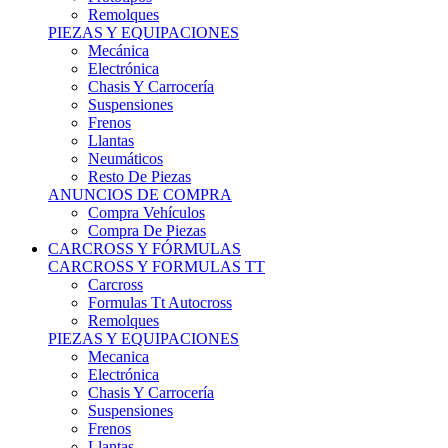
Remolques
PIEZAS Y EQUIPACIONES
Mecánica
Electrónica
Chasis Y Carrocería
Suspensiones
Frenos
Llantas
Neumáticos
Resto De Piezas
ANUNCIOS DE COMPRA
Compra Vehículos
Compra De Piezas
CARCROSS Y FÓRMULAS
CARCROSS Y FORMULAS TT
Carcross
Formulas Tt Autocross
Remolques
PIEZAS Y EQUIPACIONES
Mecanica
Electrónica
Chasis Y Carrocería
Suspensiones
Frenos
Llantas