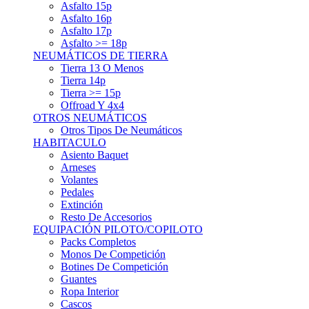
Asfalto 15p
Asfalto 16p
Asfalto 17p
Asfalto >= 18p
NEUMÁTICOS DE TIERRA
Tierra 13 O Menos
Tierra 14p
Tierra >= 15p
Offroad Y 4x4
OTROS NEUMÁTICOS
Otros Tipos De Neumáticos
HABITACULO
Asiento Baquet
Arneses
Volantes
Pedales
Extinción
Resto De Accesorios
EQUIPACIÓN PILOTO/COPILOTO
Packs Completos
Monos De Competición
Botines De Competición
Guantes
Ropa Interior
Cascos