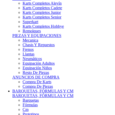
Karts Completos Alevín
Karts Completos Cadete
Karts Completos Junior
Karts Completos Senior
Superkart
Karts Completos Hobbye
Remolques
PIEZAS Y EQUIPACIONES
Mecanica
Chasis Y Repuestos
Frenos
Llantas
Neumáticos
Equipación Adultos
Equipación Niños
Resto De Piezas
ANUNCIOS DE COMPRA
Compra De Karts
Compra De Piezas
BARQUETAS, FÓRMULAS Y CM
BARQUETAS, FÓRMULAS Y CM
Barquetas
Fórmulas
Cm
Prototipos