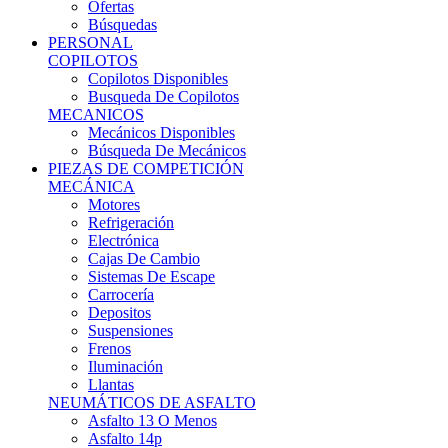
Ofertas
Búsquedas
PERSONAL
COPILOTOS
Copilotos Disponibles
Busqueda De Copilotos
MECANICOS
Mecánicos Disponibles
Búsqueda De Mecánicos
PIEZAS DE COMPETICIÓN
MECÁNICA
Motores
Refrigeración
Electrónica
Cajas De Cambio
Sistemas De Escape
Carrocería
Depositos
Suspensiones
Frenos
Iluminación
Llantas
NEUMÁTICOS DE ASFALTO
Asfalto 13 O Menos
Asfalto 14p