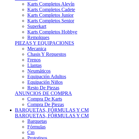
Karts Completos Alevín
Karts Completos Cadete
Karts Completos Junior
Karts Completos Senior
Superkart
Karts Completos Hobbye
Remolques
PIEZAS Y EQUIPACIONES
Mecanica
Chasis Y Repuestos
Frenos
Llantas
Neumáticos
Equipación Adultos
Equipación Niños
Resto De Piezas
ANUNCIOS DE COMPRA
Compra De Karts
Compra De Piezas
BARQUETAS, FÓRMULAS Y CM
BARQUETAS, FÓRMULAS Y CM
Barquetas
Fórmulas
Cm
Prototipos