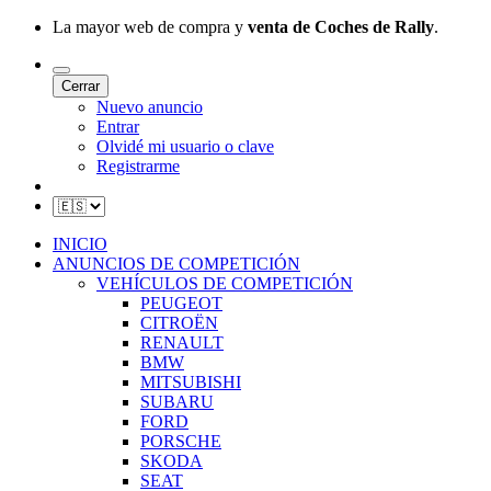
La mayor web de compra y
venta de Coches de Rally
.
Cerrar
Nuevo anuncio
Entrar
Olvidé mi usuario o clave
Registrarme
INICIO
ANUNCIOS DE COMPETICIÓN
VEHÍCULOS DE COMPETICIÓN
PEUGEOT
CITROËN
RENAULT
BMW
MITSUBISHI
SUBARU
FORD
PORSCHE
SKODA
SEAT