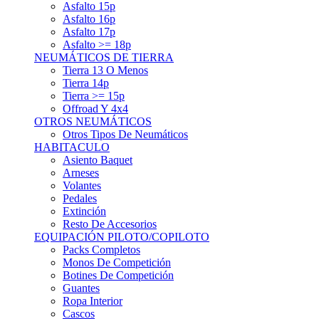
Asfalto 15p
Asfalto 16p
Asfalto 17p
Asfalto >= 18p
NEUMÁTICOS DE TIERRA
Tierra 13 O Menos
Tierra 14p
Tierra >= 15p
Offroad Y 4x4
OTROS NEUMÁTICOS
Otros Tipos De Neumáticos
HABITACULO
Asiento Baquet
Arneses
Volantes
Pedales
Extinción
Resto De Accesorios
EQUIPACIÓN PILOTO/COPILOTO
Packs Completos
Monos De Competición
Botines De Competición
Guantes
Ropa Interior
Cascos