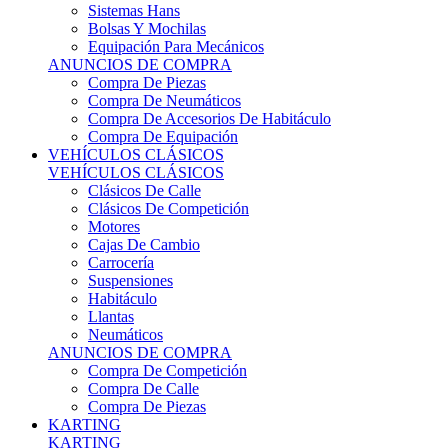
Sistemas Hans
Bolsas Y Mochilas
Equipación Para Mecánicos
ANUNCIOS DE COMPRA
Compra De Piezas
Compra De Neumáticos
Compra De Accesorios De Habitáculo
Compra De Equipación
VEHÍCULOS CLÁSICOS
VEHÍCULOS CLÁSICOS
Clásicos De Calle
Clásicos De Competición
Motores
Cajas De Cambio
Carrocería
Suspensiones
Habitáculo
Llantas
Neumáticos
ANUNCIOS DE COMPRA
Compra De Competición
Compra De Calle
Compra De Piezas
KARTING
KARTING