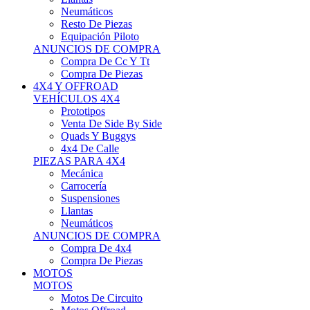
Neumáticos
Resto De Piezas
Equipación Piloto
ANUNCIOS DE COMPRA
Compra De Cc Y Tt
Compra De Piezas
4X4 Y OFFROAD
VEHÍCULOS 4X4
Prototipos
Venta De Side By Side
Quads Y Buggys
4x4 De Calle
PIEZAS PARA 4X4
Mecánica
Carrocería
Suspensiones
Llantas
Neumáticos
ANUNCIOS DE COMPRA
Compra De 4x4
Compra De Piezas
MOTOS
MOTOS
Motos De Circuito