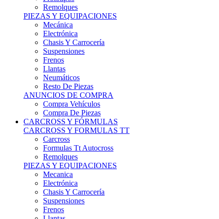
Remolques
PIEZAS Y EQUIPACIONES
Mecánica
Electrónica
Chasis Y Carrocería
Suspensiones
Frenos
Llantas
Neumáticos
Resto De Piezas
ANUNCIOS DE COMPRA
Compra Vehículos
Compra De Piezas
CARCROSS Y FÓRMULAS
CARCROSS Y FORMULAS TT
Carcross
Formulas Tt Autocross
Remolques
PIEZAS Y EQUIPACIONES
Mecanica
Electrónica
Chasis Y Carrocería
Suspensiones
Frenos
Llantas