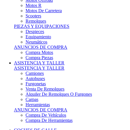
Motos Offroad
Motos R
Motos De Carretera
Scooters
Remolques
PIEZAS Y EQUIPACIONES
Despieces
Equipamiento
Neumáticos
ANUNCIOS DE COMPRA
Compra Motos
Compra Piezas
ASISTENCIA Y TALLER
ASISTENCIA Y TALLER
Camiones
Autobuses
Furgonetas
Venta De Remolques
Alquiler De Remolques O Furgones
Carpas
Herramientas
ANUNCIOS DE COMPRA
Compra De Vehículos
Compra De Herramientas