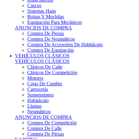
Sistemas Hans
Bolsas Y Mochilas
Equipación Para Mecánicos
ANUNCIOS DE COMPRA
Compra De Piezas
Compra De Neumáticos
Compra De Accesorios De Habitáculo
Compra De Equipación
VEHÍCULOS CLÁSICOS
VEHÍCULOS CLÁSICOS
Clásicos De Calle
Clásicos De Competición
Motores
Cajas De Cambio
Carrocería
Suspensiones
Habitáculo
Llantas
Neumáticos
ANUNCIOS DE COMPRA
Compra De Competición
Compra De Calle
Compra De Piezas
KARTING
KARTING