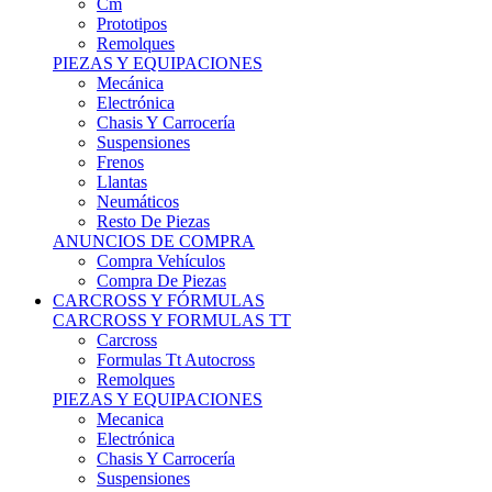
Remolques
PIEZAS Y EQUIPACIONES
Mecánica
Electrónica
Chasis Y Carrocería
Suspensiones
Frenos
Llantas
Neumáticos
Resto De Piezas
ANUNCIOS DE COMPRA
Compra Vehículos
Compra De Piezas
CARCROSS Y FÓRMULAS
CARCROSS Y FORMULAS TT
Carcross
Formulas Tt Autocross
Remolques
PIEZAS Y EQUIPACIONES
Mecanica
Electrónica
Chasis Y Carrocería
Suspensiones
Frenos
Llantas