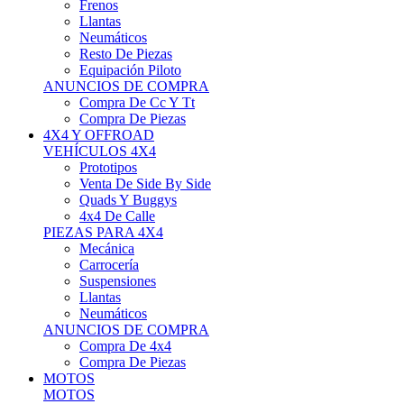
Neumáticos
Resto De Piezas
Equipación Piloto
ANUNCIOS DE COMPRA
Compra De Cc Y Tt
Compra De Piezas
4X4 Y OFFROAD
VEHÍCULOS 4X4
Prototipos
Venta De Side By Side
Quads Y Buggys
4x4 De Calle
PIEZAS PARA 4X4
Mecánica
Carrocería
Suspensiones
Llantas
Neumáticos
ANUNCIOS DE COMPRA
Compra De 4x4
Compra De Piezas
MOTOS
MOTOS
Motos De Circuito