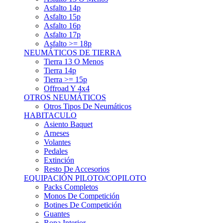
Asfalto 15p
Asfalto 16p
Asfalto 17p
Asfalto >= 18p
NEUMÁTICOS DE TIERRA
Tierra 13 O Menos
Tierra 14p
Tierra >= 15p
Offroad Y 4x4
OTROS NEUMÁTICOS
Otros Tipos De Neumáticos
HABITACULO
Asiento Baquet
Arneses
Volantes
Pedales
Extinción
Resto De Accesorios
EQUIPACIÓN PILOTO/COPILOTO
Packs Completos
Monos De Competición
Botines De Competición
Guantes
Ropa Interior
Cascos