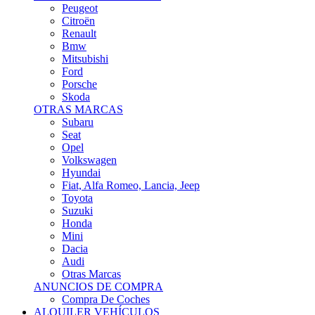
Citroën
Renault
Bmw
Mitsubishi
Ford
Porsche
Skoda
OTRAS MARCAS
Subaru
Seat
Opel
Volkswagen
Hyundai
Fiat, Alfa Romeo, Lancia, Jeep
Toyota
Suzuki
Honda
Mini
Dacia
Audi
Otras Marcas
ANUNCIOS DE COMPRA
Compra De Coches
ALQUILER VEHÍCULOS
ALQUILER VEHÍCULOS