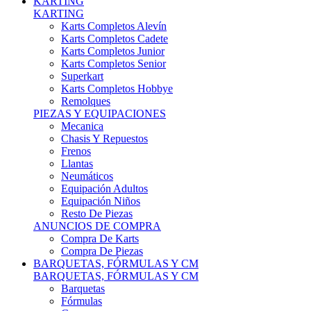
Karts Completos Alevín
Karts Completos Cadete
Karts Completos Junior
Karts Completos Senior
Superkart
Karts Completos Hobbye
Remolques
PIEZAS Y EQUIPACIONES
Mecanica
Chasis Y Repuestos
Frenos
Llantas
Neumáticos
Equipación Adultos
Equipación Niños
Resto De Piezas
ANUNCIOS DE COMPRA
Compra De Karts
Compra De Piezas
BARQUETAS, FÓRMULAS Y CM
BARQUETAS, FÓRMULAS Y CM
Barquetas
Fórmulas
Cm
Prototipos