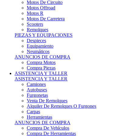
Motos Offroad
Motos R
Motos De Carretera
Scooters
Remolques
PIEZAS Y EQUIPACIONES
Despieces
Equipamiento
Neumáticos
ANUNCIOS DE COMPRA
Compra Motos
Compra Piezas
ASISTENCIA Y TALLER
ASISTENCIA Y TALLER
Camiones
Autobuses
Furgonetas
Venta De Remolques
Alquiler De Remolques O Furgones
Carpas
Herramientas
ANUNCIOS DE COMPRA
Compra De Vehículos
Compra De Herramientas