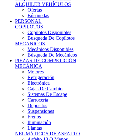
Ofertas
Búsquedas
PERSONAL
COPILOTOS
Copilotos Disponibles
Busqueda De Copilotos
MECANICOS
Mecánicos Disponibles
Búsqueda De Mecánicos
PIEZAS DE COMPETICIÓN
MECÁNICA
Motores
Refrigeración
Electrónica
Cajas De Cambio
Sistemas De Escape
Carrocería
Depositos
Suspensiones
Frenos
Iluminación
Llantas
NEUMÁTICOS DE ASFALTO
Asfalto 13 O Menos
Asfalto 14p