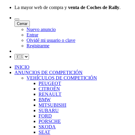
La mayor web de compra y
venta de Coches de Rally
.
Cerrar
Nuevo anuncio
Entrar
Olvidé mi usuario o clave
Registrarme
INICIO
ANUNCIOS DE COMPETICIÓN
VEHÍCULOS DE COMPETICIÓN
PEUGEOT
CITROËN
RENAULT
BMW
MITSUBISHI
SUBARU
FORD
PORSCHE
SKODA
SEAT