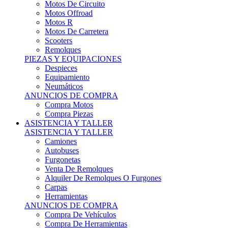
Motos Offroad
Motos R
Motos De Carretera
Scooters
Remolques
PIEZAS Y EQUIPACIONES
Despieces
Equipamiento
Neumáticos
ANUNCIOS DE COMPRA
Compra Motos
Compra Piezas
ASISTENCIA Y TALLER
ASISTENCIA Y TALLER
Camiones
Autobuses
Furgonetas
Venta De Remolques
Alquiler De Remolques O Furgones
Carpas
Herramientas
ANUNCIOS DE COMPRA
Compra De Vehículos
Compra De Herramientas