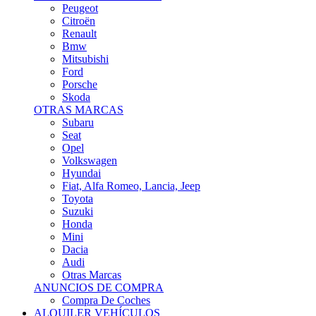
Citroën
Renault
Bmw
Mitsubishi
Ford
Porsche
Skoda
OTRAS MARCAS
Subaru
Seat
Opel
Volkswagen
Hyundai
Fiat, Alfa Romeo, Lancia, Jeep
Toyota
Suzuki
Honda
Mini
Dacia
Audi
Otras Marcas
ANUNCIOS DE COMPRA
Compra De Coches
ALQUILER VEHÍCULOS
ALQUILER VEHÍCULOS