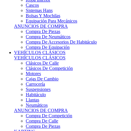
Sistemas Hans
Bolsas Y Mochilas
Equipación Para Mecánicos
ANUNCIOS DE COMPRA
Compra De Piezas
Compra De Neumáticos
Compra De Accesorios De Habitáculo
Compra De Equipación
VEHÍCULOS CLÁSICOS
VEHÍCULOS CLÁSICOS
Clásicos De Calle
Clásicos De Competición
Motores
Cajas De Cambio
Carrocería
Suspensiones
Habitáculo
Llantas
Neumáticos
ANUNCIOS DE COMPRA
Compra De Competición
Compra De Calle
Compra De Piezas
KARTING
KARTING