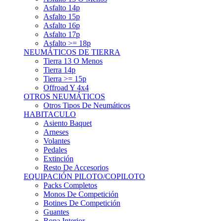
Asfalto 15p
Asfalto 16p
Asfalto 17p
Asfalto >= 18p
NEUMÁTICOS DE TIERRA
Tierra 13 O Menos
Tierra 14p
Tierra >= 15p
Offroad Y 4x4
OTROS NEUMÁTICOS
Otros Tipos De Neumáticos
HABITACULO
Asiento Baquet
Arneses
Volantes
Pedales
Extinción
Resto De Accesorios
EQUIPACIÓN PILOTO/COPILOTO
Packs Completos
Monos De Competición
Botines De Competición
Guantes
Ropa Interior
Cascos