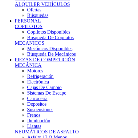
Ofertas
Búsquedas
PERSONAL
COPILOTOS
Copilotos Disponibles
Busqueda De Copilotos
MECANICOS
Mecánicos Disponibles
Búsqueda De Mecánicos
PIEZAS DE COMPETICIÓN
MECÁNICA
Motores
Refrigeración
Electrónica
Cajas De Cambio
Sistemas De Escape
Carrocería
Depositos
Suspensiones
Frenos
Iluminación
Llantas
NEUMÁTICOS DE ASFALTO
Asfalto 13 O Menos
Asfalto 14p