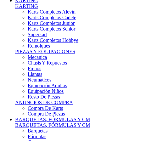
Karts Completos Alevín
Karts Completos Cadete
Karts Completos Junior
Karts Completos Senior
Superkart
Karts Completos Hobbye
Remolques
PIEZAS Y EQUIPACIONES
Mecanica
Chasis Y Repuestos
Frenos
Llantas
Neumáticos
Equipación Adultos
Equipación Niños
Resto De Piezas
ANUNCIOS DE COMPRA
Compra De Karts
Compra De Piezas
BARQUETAS, FÓRMULAS Y CM
BARQUETAS, FÓRMULAS Y CM
Barquetas
Fórmulas
Cm
Prototipos