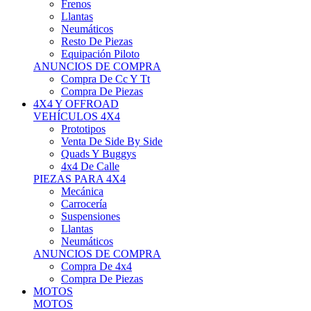
Neumáticos
Resto De Piezas
Equipación Piloto
ANUNCIOS DE COMPRA
Compra De Cc Y Tt
Compra De Piezas
4X4 Y OFFROAD
VEHÍCULOS 4X4
Prototipos
Venta De Side By Side
Quads Y Buggys
4x4 De Calle
PIEZAS PARA 4X4
Mecánica
Carrocería
Suspensiones
Llantas
Neumáticos
ANUNCIOS DE COMPRA
Compra De 4x4
Compra De Piezas
MOTOS
MOTOS
Motos De Circuito