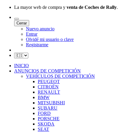
La mayor web de compra y
venta de Coches de Rally
.
Cerrar
Nuevo anuncio
Entrar
Olvidé mi usuario o clave
Registrarme
INICIO
ANUNCIOS DE COMPETICIÓN
VEHÍCULOS DE COMPETICIÓN
PEUGEOT
CITROËN
RENAULT
BMW
MITSUBISHI
SUBARU
FORD
PORSCHE
SKODA
SEAT