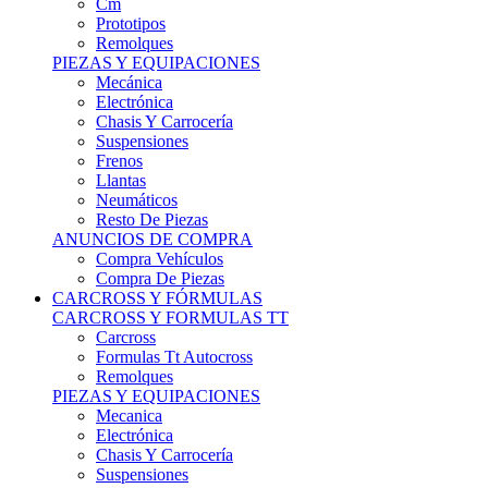
Remolques
PIEZAS Y EQUIPACIONES
Mecánica
Electrónica
Chasis Y Carrocería
Suspensiones
Frenos
Llantas
Neumáticos
Resto De Piezas
ANUNCIOS DE COMPRA
Compra Vehículos
Compra De Piezas
CARCROSS Y FÓRMULAS
CARCROSS Y FORMULAS TT
Carcross
Formulas Tt Autocross
Remolques
PIEZAS Y EQUIPACIONES
Mecanica
Electrónica
Chasis Y Carrocería
Suspensiones
Frenos
Llantas