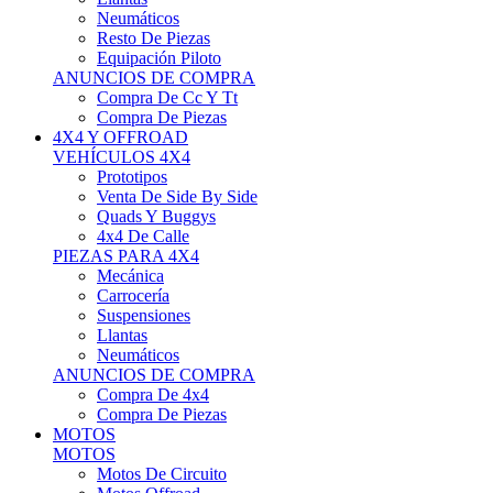
Neumáticos
Resto De Piezas
Equipación Piloto
ANUNCIOS DE COMPRA
Compra De Cc Y Tt
Compra De Piezas
4X4 Y OFFROAD
VEHÍCULOS 4X4
Prototipos
Venta De Side By Side
Quads Y Buggys
4x4 De Calle
PIEZAS PARA 4X4
Mecánica
Carrocería
Suspensiones
Llantas
Neumáticos
ANUNCIOS DE COMPRA
Compra De 4x4
Compra De Piezas
MOTOS
MOTOS
Motos De Circuito