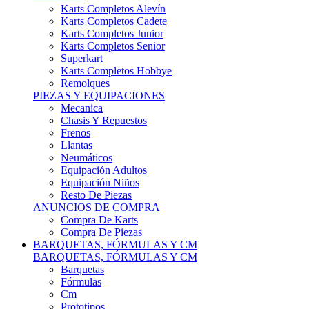
Karts Completos Alevín
Karts Completos Cadete
Karts Completos Junior
Karts Completos Senior
Superkart
Karts Completos Hobbye
Remolques
PIEZAS Y EQUIPACIONES
Mecanica
Chasis Y Repuestos
Frenos
Llantas
Neumáticos
Equipación Adultos
Equipación Niños
Resto De Piezas
ANUNCIOS DE COMPRA
Compra De Karts
Compra De Piezas
BARQUETAS, FÓRMULAS Y CM
BARQUETAS, FÓRMULAS Y CM
Barquetas
Fórmulas
Cm
Prototipos