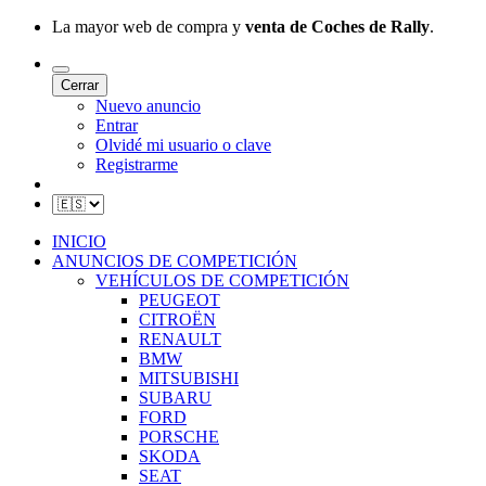
La mayor web de compra y
venta de Coches de Rally
.
Cerrar
Nuevo anuncio
Entrar
Olvidé mi usuario o clave
Registrarme
INICIO
ANUNCIOS DE COMPETICIÓN
VEHÍCULOS DE COMPETICIÓN
PEUGEOT
CITROËN
RENAULT
BMW
MITSUBISHI
SUBARU
FORD
PORSCHE
SKODA
SEAT