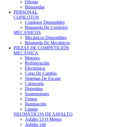
Ofertas
Búsquedas
PERSONAL
COPILOTOS
Copilotos Disponibles
Busqueda De Copilotos
MECANICOS
Mecánicos Disponibles
Búsqueda De Mecánicos
PIEZAS DE COMPETICIÓN
MECÁNICA
Motores
Refrigeración
Electrónica
Cajas De Cambio
Sistemas De Escape
Carrocería
Depositos
Suspensiones
Frenos
Iluminación
Llantas
NEUMÁTICOS DE ASFALTO
Asfalto 13 O Menos
Asfalto 14p