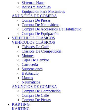
Sistemas Hans
Bolsas Y Mochilas
Equipación Para Mecánicos
ANUNCIOS DE COMPRA
Compra De Piezas
Compra De Neumáticos
Compra De Accesorios De Habitáculo
Compra De Equipación
VEHÍCULOS CLÁSICOS
VEHÍCULOS CLÁSICOS
Clásicos De Calle
Clásicos De Competición
Motores
Cajas De Cambio
Carrocería
Suspensiones
Habitáculo
Llantas
Neumáticos
ANUNCIOS DE COMPRA
Compra De Competición
Compra De Calle
Compra De Piezas
KARTING
KARTING