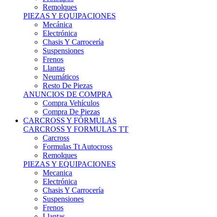
Remolques
PIEZAS Y EQUIPACIONES
Mecánica
Electrónica
Chasis Y Carrocería
Suspensiones
Frenos
Llantas
Neumáticos
Resto De Piezas
ANUNCIOS DE COMPRA
Compra Vehículos
Compra De Piezas
CARCROSS Y FÓRMULAS
CARCROSS Y FORMULAS TT
Carcross
Formulas Tt Autocross
Remolques
PIEZAS Y EQUIPACIONES
Mecanica
Electrónica
Chasis Y Carrocería
Suspensiones
Frenos
Llantas