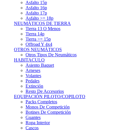
Asfalto 15p
Asfalto 16p
Asfalto 17p
Asfalto >= 18p
NEUMÁTICOS DE TIERRA
Tierra 13 O Menos
Tierra 14p
Tierra >= 15p
Offroad Y 4x4
OTROS NEUMÁTICOS
Otros Tipos De Neumáticos
HABITACULO
Asiento Baquet
Arneses
Volantes
Pedales
Extinción
Resto De Accesorios
EQUIPACIÓN PILOTO/COPILOTO
Packs Completos
Monos De Competición
Botines De Competición
Guantes
Ropa Interior
Cascos