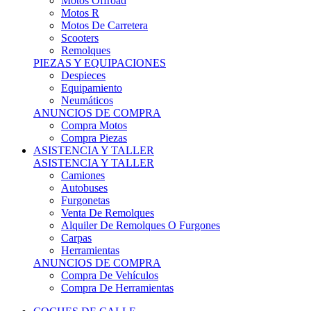
Motos Offroad
Motos R
Motos De Carretera
Scooters
Remolques
PIEZAS Y EQUIPACIONES
Despieces
Equipamiento
Neumáticos
ANUNCIOS DE COMPRA
Compra Motos
Compra Piezas
ASISTENCIA Y TALLER
ASISTENCIA Y TALLER
Camiones
Autobuses
Furgonetas
Venta De Remolques
Alquiler De Remolques O Furgones
Carpas
Herramientas
ANUNCIOS DE COMPRA
Compra De Vehículos
Compra De Herramientas