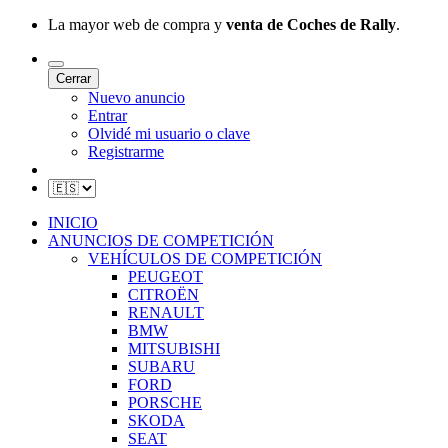
La mayor web de compra y
venta de Coches de Rally
.
Cerrar
Nuevo anuncio
Entrar
Olvidé mi usuario o clave
Registrarme
INICIO
ANUNCIOS DE COMPETICIÓN
VEHÍCULOS DE COMPETICIÓN
PEUGEOT
CITROËN
RENAULT
BMW
MITSUBISHI
SUBARU
FORD
PORSCHE
SKODA
SEAT