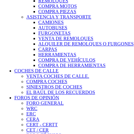
REMOLQUES
COMPRA MOTOS
COMPRA PIEZAS
ASISTENCIA Y TRANSPORTE
CAMIONES
AUTOBUSES
FURGONETAS
VENTA DE REMOLQUES
ALQUILER DE REMOLQUES O FURGONES
CARPAS
HERRAMIENTAS
COMPRA DE VEHÍCULOS
COMPRA DE HERRAMIENTAS
COCHES DE CALLE
VENTA COCHES DE CALLE.
COMPRA COCHES
SINIESTROS DE COCHES
EL BAÚL DE LOS RECUERDOS
FOROS DE OPINIÓN
FORO GENERAL
WRC
ERC
CERA
CERT - CERTT
CET / CER