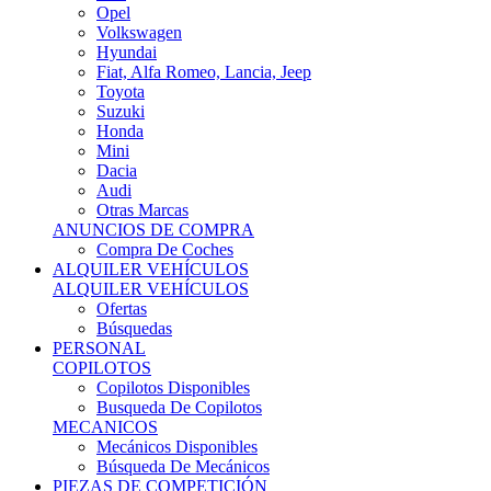
Ofertas
Búsquedas
PERSONAL
COPILOTOS
Copilotos Disponibles
Busqueda De Copilotos
MECANICOS
Mecánicos Disponibles
Búsqueda De Mecánicos
PIEZAS DE COMPETICIÓN
MECÁNICA
Motores
Refrigeración
Electrónica
Cajas De Cambio
Sistemas De Escape
Carrocería
Depositos
Suspensiones
Frenos
Iluminación
Llantas
NEUMÁTICOS DE ASFALTO
Asfalto 13 O Menos
Asfalto 14p