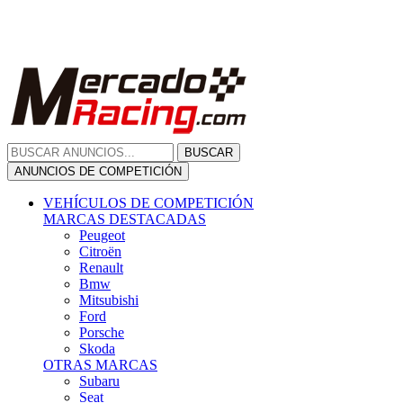
Citroën
Renault
Bmw
Mitsubishi
Ford
Porsche
Skoda
OTRAS MARCAS
Subaru
Seat
Opel
Volkswagen
Hyundai
Fiat, Alfa Romeo, Lancia, Jeep
Toyota
Suzuki
Honda
Mini
Dacia
Audi
Otras Marcas
ANUNCIOS DE COMPRA
Compra De Coches
ALQUILER VEHÍCULOS
ALQUILER VEHÍCULOS