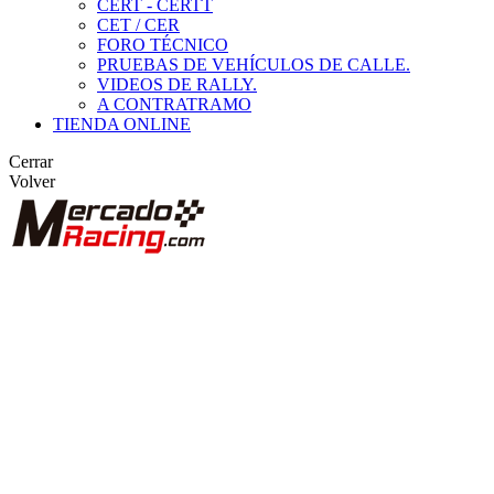
CERT - CERTT
CET / CER
FORO TÉCNICO
PRUEBAS DE VEHÍCULOS DE CALLE.
VIDEOS DE RALLY.
A CONTRATRAMO
TIENDA ONLINE
Cerrar
Volver
BUSCAR
ANUNCIOS DE COMPETICIÓN
VEHÍCULOS DE COMPETICIÓN
MARCAS DESTACADAS
Peugeot