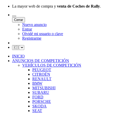
La mayor web de compra y
venta de Coches de Rally
.
Cerrar
Nuevo anuncio
Entrar
Olvidé mi usuario o clave
Registrarme
INICIO
ANUNCIOS DE COMPETICIÓN
VEHÍCULOS DE COMPETICIÓN
PEUGEOT
CITROËN
RENAULT
BMW
MITSUBISHI
SUBARU
FORD
PORSCHE
SKODA
SEAT