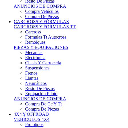
Neumáticos
Resto De Piezas
Equipación Piloto
ANUNCIOS DE COMPRA
Compra De Cc Y Tt
Compra De Piezas
4X4 Y OFFROAD
VEHÍCULOS 4X4
Prototipos
Venta De Side By Side
Quads Y Buggys
4x4 De Calle
PIEZAS PARA 4X4
Mecánica
Carrocería
Suspensiones
Llantas
Neumáticos
ANUNCIOS DE COMPRA
Compra De 4x4
Compra De Piezas
MOTOS
MOTOS
Motos De Circuito