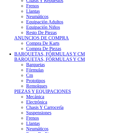
Remolques
PIEZAS Y EQUIPACIONES
Mecánica
Electrónica
Chasis Y Carrocería
Suspensiones
Frenos
Llantas
Neumáticos
Resto De Piezas
ANUNCIOS DE COMPRA
Compra Vehículos
Compra De Piezas
CARCROSS Y FÓRMULAS
CARCROSS Y FORMULAS TT
Carcross
Formulas Tt Autocross
Remolques
PIEZAS Y EQUIPACIONES
Mecanica
Electrónica
Chasis Y Carrocería
Suspensiones
Frenos
Llantas