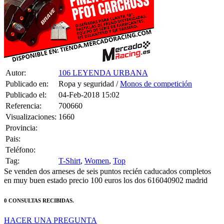
Pais:
Teléfono:
Tag:
T-Shirt
,
Women
,
Top
Se venden dos arneses de seis puntos recién caducados completos
en muy buen estado precio 100 euros los dos 616040902 madrid
0 CONSULTAS RECIBIDAS.
HACER UNA PREGUNTA
HAZLE UNA PREGUNTA A 106 LEYENDA URBANA
SOBRE
“Arneses de seis puntos recién caducados como nuevos”
Debes estar logueado para poder realizar la consulta