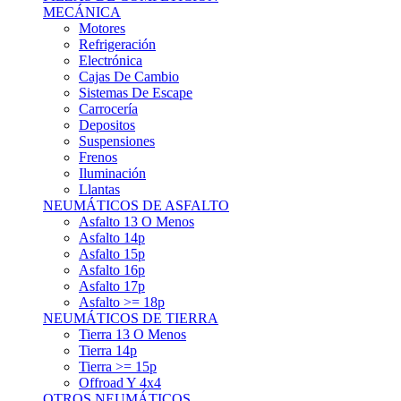
Asfalto 15p
Asfalto 16p
Asfalto 17p
Asfalto >= 18p
NEUMÁTICOS DE TIERRA
Tierra 13 O Menos
Tierra 14p
Tierra >= 15p
Offroad Y 4x4
OTROS NEUMÁTICOS
Otros Tipos De Neumáticos
HABITACULO
Asiento Baquet
Arneses
Volantes
Pedales
Extinción
Resto De Accesorios
EQUIPACIÓN PILOTO/COPILOTO
Packs Completos
Monos De Competición
Botines De Competición
Guantes
Ropa Interior
Cascos