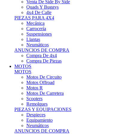
Motos Offroad
Motos R
Motos De Carretera
Scooters
Remolques
PIEZAS Y EQUIPACIONES
Despieces
Equipamiento
Neumáticos
ANUNCIOS DE COMPRA
Compra Motos
Compra Piezas
ASISTENCIA Y TALLER
ASISTENCIA Y TALLER
Camiones
Autobuses
Furgonetas
Venta De Remolques
Alquiler De Remolques O Furgones
Carpas
Herramientas
ANUNCIOS DE COMPRA
Compra De Vehículos
Compra De Herramientas