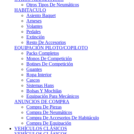
Sistemas Hans
Bolsas Y Mochilas
Equipación Para Mecánicos
ANUNCIOS DE COMPRA
Compra De Piezas
Compra De Neumáticos
Compra De Accesorios De Habitáculo
Compra De Equipación
VEHÍCULOS CLÁSICOS
VEHÍCULOS CLÁSICOS
Clásicos De Calle
Clásicos De Competición
Motores
Cajas De Cambio
Carrocería
Suspensiones
Habitáculo
Llantas
Neumáticos
ANUNCIOS DE COMPRA
Compra De Competición
Compra De Calle
Compra De Piezas
KARTING
KARTING