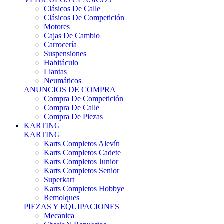
Karts Completos Alevín
Karts Completos Cadete
Karts Completos Junior
Karts Completos Senior
Superkart
Karts Completos Hobbye
Remolques
PIEZAS Y EQUIPACIONES
Mecanica
Chasis Y Repuestos
Frenos
Llantas
Neumáticos
Equipación Adultos
Equipación Niños
Resto De Piezas
ANUNCIOS DE COMPRA
Compra De Karts
Compra De Piezas
BARQUETAS, FÓRMULAS Y CM
BARQUETAS, FÓRMULAS Y CM
Barquetas
Fórmulas
Cm
Prototipos