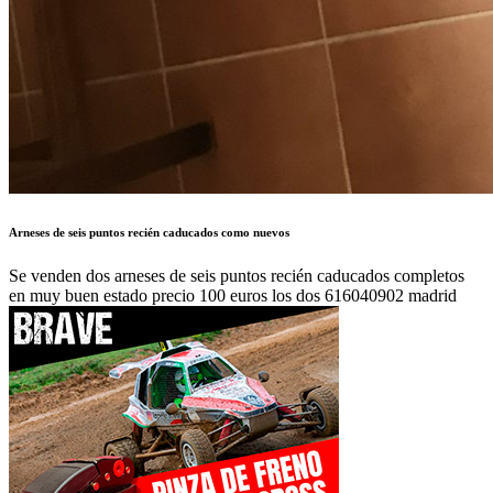
Autor:
106 LEYENDA URBANA
Publicado en:
Ropa y seguridad /
Monos de competición
Publicado el:
04-Feb-2018 15:02
Referencia:
700660
Visualizaciones:
1660
Provincia: