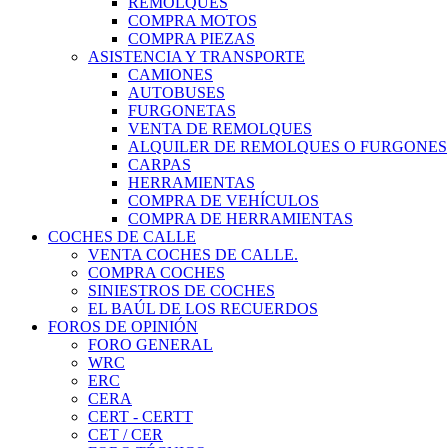
REMOLQUES
COMPRA MOTOS
COMPRA PIEZAS
ASISTENCIA Y TRANSPORTE
CAMIONES
AUTOBUSES
FURGONETAS
VENTA DE REMOLQUES
ALQUILER DE REMOLQUES O FURGONES
CARPAS
HERRAMIENTAS
COMPRA DE VEHÍCULOS
COMPRA DE HERRAMIENTAS
COCHES DE CALLE
VENTA COCHES DE CALLE.
COMPRA COCHES
SINIESTROS DE COCHES
EL BAÚL DE LOS RECUERDOS
FOROS DE OPINIÓN
FORO GENERAL
WRC
ERC
CERA
CERT - CERTT
CET / CER