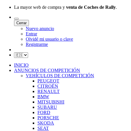
La mayor web de compra y
venta de Coches de Rally
.
Cerrar
Nuevo anuncio
Entrar
Olvidé mi usuario o clave
Registrarme
INICIO
ANUNCIOS DE COMPETICIÓN
VEHÍCULOS DE COMPETICIÓN
PEUGEOT
CITROËN
RENAULT
BMW
MITSUBISHI
SUBARU
FORD
PORSCHE
SKODA
SEAT