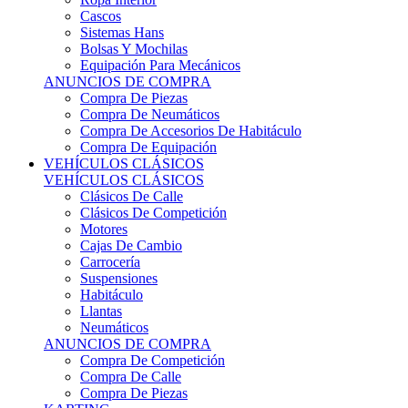
Sistemas Hans
Bolsas Y Mochilas
Equipación Para Mecánicos
ANUNCIOS DE COMPRA
Compra De Piezas
Compra De Neumáticos
Compra De Accesorios De Habitáculo
Compra De Equipación
VEHÍCULOS CLÁSICOS
VEHÍCULOS CLÁSICOS
Clásicos De Calle
Clásicos De Competición
Motores
Cajas De Cambio
Carrocería
Suspensiones
Habitáculo
Llantas
Neumáticos
ANUNCIOS DE COMPRA
Compra De Competición
Compra De Calle
Compra De Piezas
KARTING
KARTING