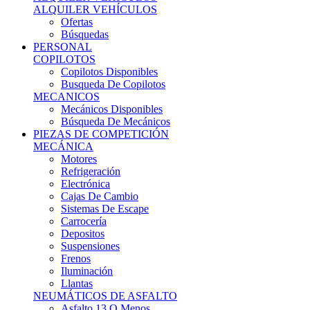
Ofertas
Búsquedas
PERSONAL
COPILOTOS
Copilotos Disponibles
Busqueda De Copilotos
MECANICOS
Mecánicos Disponibles
Búsqueda De Mecánicos
PIEZAS DE COMPETICIÓN
MECÁNICA
Motores
Refrigeración
Electrónica
Cajas De Cambio
Sistemas De Escape
Carrocería
Depositos
Suspensiones
Frenos
Iluminación
Llantas
NEUMÁTICOS DE ASFALTO
Asfalto 13 O Menos
Asfalto 14p