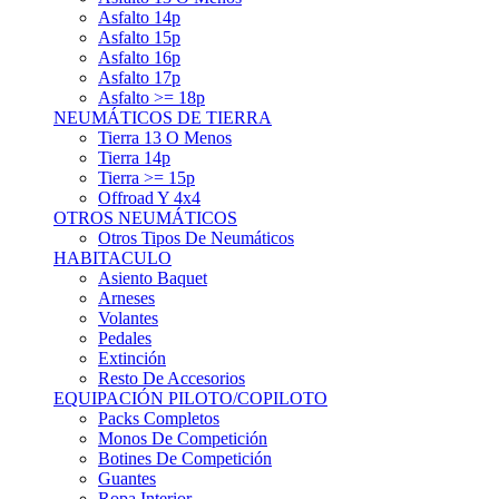
Asfalto 15p
Asfalto 16p
Asfalto 17p
Asfalto >= 18p
NEUMÁTICOS DE TIERRA
Tierra 13 O Menos
Tierra 14p
Tierra >= 15p
Offroad Y 4x4
OTROS NEUMÁTICOS
Otros Tipos De Neumáticos
HABITACULO
Asiento Baquet
Arneses
Volantes
Pedales
Extinción
Resto De Accesorios
EQUIPACIÓN PILOTO/COPILOTO
Packs Completos
Monos De Competición
Botines De Competición
Guantes
Ropa Interior
Cascos