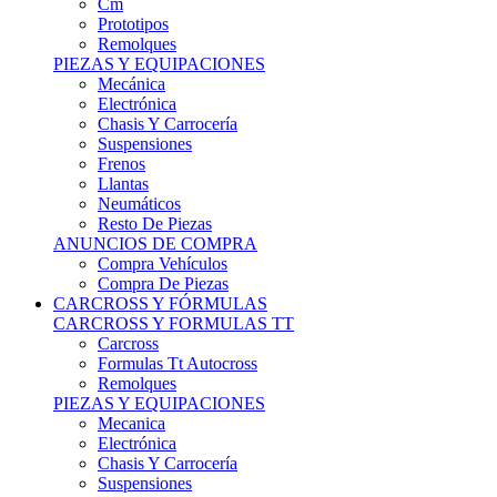
Remolques
PIEZAS Y EQUIPACIONES
Mecánica
Electrónica
Chasis Y Carrocería
Suspensiones
Frenos
Llantas
Neumáticos
Resto De Piezas
ANUNCIOS DE COMPRA
Compra Vehículos
Compra De Piezas
CARCROSS Y FÓRMULAS
CARCROSS Y FORMULAS TT
Carcross
Formulas Tt Autocross
Remolques
PIEZAS Y EQUIPACIONES
Mecanica
Electrónica
Chasis Y Carrocería
Suspensiones
Frenos
Llantas