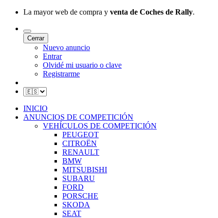
La mayor web de compra y
venta de Coches de Rally
.
Cerrar
Nuevo anuncio
Entrar
Olvidé mi usuario o clave
Registrarme
INICIO
ANUNCIOS DE COMPETICIÓN
VEHÍCULOS DE COMPETICIÓN
PEUGEOT
CITROËN
RENAULT
BMW
MITSUBISHI
SUBARU
FORD
PORSCHE
SKODA
SEAT