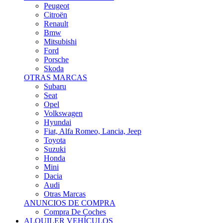
Citroën
Renault
Bmw
Mitsubishi
Ford
Porsche
Skoda
OTRAS MARCAS
Subaru
Seat
Opel
Volkswagen
Hyundai
Fiat, Alfa Romeo, Lancia, Jeep
Toyota
Suzuki
Honda
Mini
Dacia
Audi
Otras Marcas
ANUNCIOS DE COMPRA
Compra De Coches
ALQUILER VEHÍCULOS
ALQUILER VEHÍCULOS