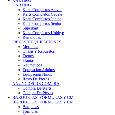
Karts Completos Alevín
Karts Completos Cadete
Karts Completos Junior
Karts Completos Senior
Superkart
Karts Completos Hobbye
Remolques
PIEZAS Y EQUIPACIONES
Mecanica
Chasis Y Repuestos
Frenos
Llantas
Neumáticos
Equipación Adultos
Equipación Niños
Resto De Piezas
ANUNCIOS DE COMPRA
Compra De Karts
Compra De Piezas
BARQUETAS, FÓRMULAS Y CM
BARQUETAS, FÓRMULAS Y CM
Barquetas
Fórmulas
Cm
Prototipos