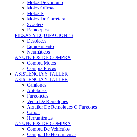
Motos Offroad
Motos R
Motos De Carretera
Scooters
Remolques
PIEZAS Y EQUIPACIONES
Despieces
Equipamiento
Neumáticos
ANUNCIOS DE COMPRA
Compra Motos
Compra Piezas
ASISTENCIA Y TALLER
ASISTENCIA Y TALLER
Camiones
Autobuses
Furgonetas
Venta De Remolques
Alquiler De Remolques O Furgones
Carpas
Herramientas
ANUNCIOS DE COMPRA
Compra De Vehículos
Compra De Herramientas