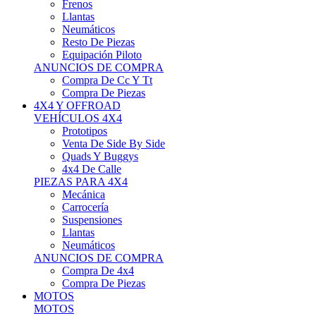
Neumáticos
Resto De Piezas
Equipación Piloto
ANUNCIOS DE COMPRA
Compra De Cc Y Tt
Compra De Piezas
4X4 Y OFFROAD
VEHÍCULOS 4X4
Prototipos
Venta De Side By Side
Quads Y Buggys
4x4 De Calle
PIEZAS PARA 4X4
Mecánica
Carrocería
Suspensiones
Llantas
Neumáticos
ANUNCIOS DE COMPRA
Compra De 4x4
Compra De Piezas
MOTOS
MOTOS
Motos De Circuito