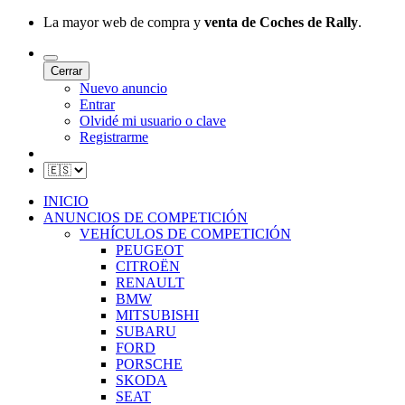
La mayor web de compra y
venta de Coches de Rally
.
Cerrar
Nuevo anuncio
Entrar
Olvidé mi usuario o clave
Registrarme
INICIO
ANUNCIOS DE COMPETICIÓN
VEHÍCULOS DE COMPETICIÓN
PEUGEOT
CITROËN
RENAULT
BMW
MITSUBISHI
SUBARU
FORD
PORSCHE
SKODA
SEAT