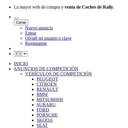
La mayor web de compra y
venta de Coches de Rally
.
Cerrar
Nuevo anuncio
Entrar
Olvidé mi usuario o clave
Registrarme
INICIO
ANUNCIOS DE COMPETICIÓN
VEHÍCULOS DE COMPETICIÓN
PEUGEOT
CITROËN
RENAULT
BMW
MITSUBISHI
SUBARU
FORD
PORSCHE
SKODA
SEAT