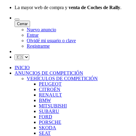
La mayor web de compra y
venta de Coches de Rally
.
Cerrar
Nuevo anuncio
Entrar
Olvidé mi usuario o clave
Registrarme
INICIO
ANUNCIOS DE COMPETICIÓN
VEHÍCULOS DE COMPETICIÓN
PEUGEOT
CITROËN
RENAULT
BMW
MITSUBISHI
SUBARU
FORD
PORSCHE
SKODA
SEAT