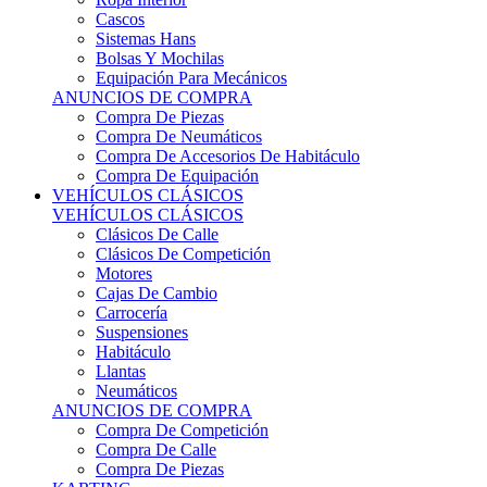
Sistemas Hans
Bolsas Y Mochilas
Equipación Para Mecánicos
ANUNCIOS DE COMPRA
Compra De Piezas
Compra De Neumáticos
Compra De Accesorios De Habitáculo
Compra De Equipación
VEHÍCULOS CLÁSICOS
VEHÍCULOS CLÁSICOS
Clásicos De Calle
Clásicos De Competición
Motores
Cajas De Cambio
Carrocería
Suspensiones
Habitáculo
Llantas
Neumáticos
ANUNCIOS DE COMPRA
Compra De Competición
Compra De Calle
Compra De Piezas
KARTING
KARTING