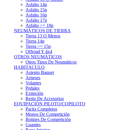
Asfalto 15p
Asfalto 16p
Asfalto 17p
Asfalto >= 18p
NEUMÁTICOS DE TIERRA
Tierra 13 O Menos
Tierra 14p
Tierra >= 15p
Offroad Y 4x4
OTROS NEUMÁTICOS
Otros Tipos De Neumáticos
HABITACULO
Asiento Baquet
Arneses
Volantes
Pedales
Extinción
Resto De Accesorios
EQUIPACIÓN PILOTO/COPILOTO
Packs Completos
Monos De Competición
Botines De Competición
Guantes
Ropa Interior
Cascos