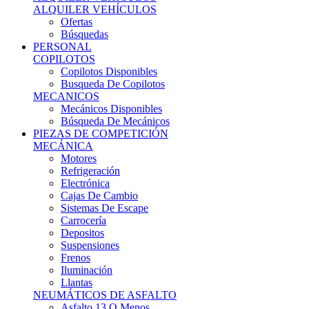
Ofertas
Búsquedas
PERSONAL
COPILOTOS
Copilotos Disponibles
Busqueda De Copilotos
MECANICOS
Mecánicos Disponibles
Búsqueda De Mecánicos
PIEZAS DE COMPETICIÓN
MECÁNICA
Motores
Refrigeración
Electrónica
Cajas De Cambio
Sistemas De Escape
Carrocería
Depositos
Suspensiones
Frenos
Iluminación
Llantas
NEUMÁTICOS DE ASFALTO
Asfalto 13 O Menos
Asfalto 14p