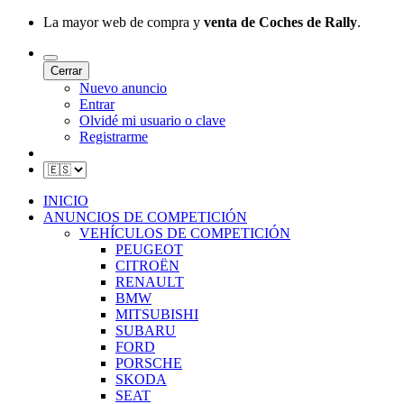
La mayor web de compra y
venta de Coches de Rally
.
Cerrar
Nuevo anuncio
Entrar
Olvidé mi usuario o clave
Registrarme
INICIO
ANUNCIOS DE COMPETICIÓN
VEHÍCULOS DE COMPETICIÓN
PEUGEOT
CITROËN
RENAULT
BMW
MITSUBISHI
SUBARU
FORD
PORSCHE
SKODA
SEAT