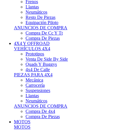
Neumáticos
Resto De Piezas
Equipación Piloto
ANUNCIOS DE COMPRA
Compra De Cc Y Tt
Compra De Piezas
4X4 Y OFFROAD
VEHÍCULOS 4X4
Prototipos
Venta De Side By Side
Quads Y Buggys
4x4 De Calle
PIEZAS PARA 4X4
Mecánica
Carrocería
Suspensiones
Llantas
Neumáticos
ANUNCIOS DE COMPRA
Compra De 4x4
Compra De Piezas
MOTOS
MOTOS
Motos De Circuito