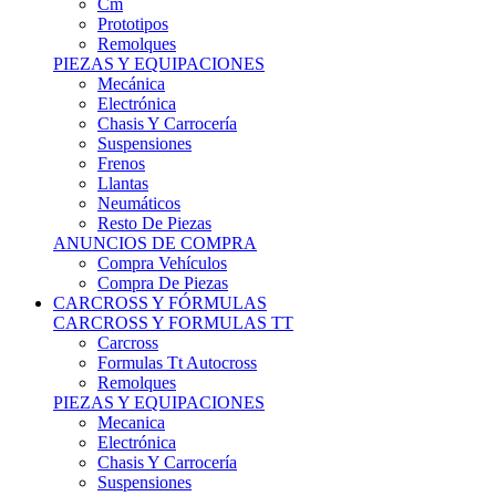
Remolques
PIEZAS Y EQUIPACIONES
Mecánica
Electrónica
Chasis Y Carrocería
Suspensiones
Frenos
Llantas
Neumáticos
Resto De Piezas
ANUNCIOS DE COMPRA
Compra Vehículos
Compra De Piezas
CARCROSS Y FÓRMULAS
CARCROSS Y FORMULAS TT
Carcross
Formulas Tt Autocross
Remolques
PIEZAS Y EQUIPACIONES
Mecanica
Electrónica
Chasis Y Carrocería
Suspensiones
Frenos
Llantas