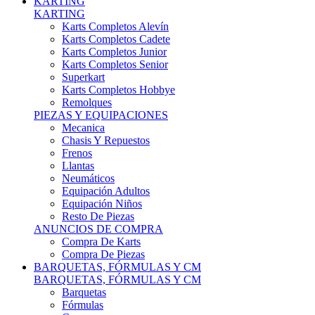
Karts Completos Alevín
Karts Completos Cadete
Karts Completos Junior
Karts Completos Senior
Superkart
Karts Completos Hobbye
Remolques
PIEZAS Y EQUIPACIONES
Mecanica
Chasis Y Repuestos
Frenos
Llantas
Neumáticos
Equipación Adultos
Equipación Niños
Resto De Piezas
ANUNCIOS DE COMPRA
Compra De Karts
Compra De Piezas
BARQUETAS, FÓRMULAS Y CM
BARQUETAS, FÓRMULAS Y CM
Barquetas
Fórmulas
Cm
Prototipos