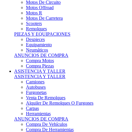
Motos Offroad
Motos R
Motos De Carretera
Scooters
Remolques
PIEZAS Y EQUIPACIONES
Despieces
Equipamiento
Neumáticos
ANUNCIOS DE COMPRA
Compra Motos
Compra Piezas
ASISTENCIA Y TALLER
ASISTENCIA Y TALLER
Camiones
Autobuses
Furgonetas
Venta De Remolques
Alquiler De Remolques O Furgones
Carpas
Herramientas
ANUNCIOS DE COMPRA
Compra De Vehículos
Compra De Herramientas