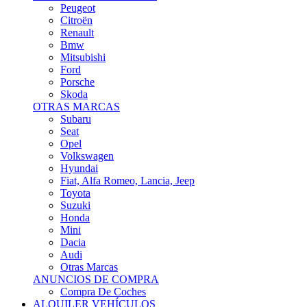
Citroën
Renault
Bmw
Mitsubishi
Ford
Porsche
Skoda
OTRAS MARCAS
Subaru
Seat
Opel
Volkswagen
Hyundai
Fiat, Alfa Romeo, Lancia, Jeep
Toyota
Suzuki
Honda
Mini
Dacia
Audi
Otras Marcas
ANUNCIOS DE COMPRA
Compra De Coches
ALQUILER VEHÍCULOS
ALQUILER VEHÍCULOS